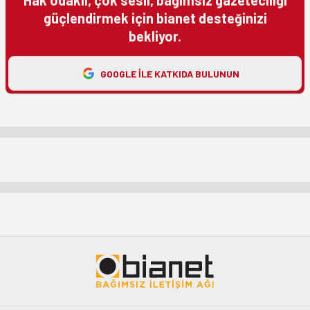
Hak odaklı, çok sesli, bağımsız gazeteciliği
güçlendirmek için bianet desteğinizi
bekliyor.
GOOGLE ILE KATKIDA BULUNUN