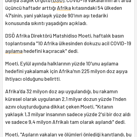
Dünya Sağlık Örgütü (
DSÖ
), COVID-19 vakalarının art arda
üçüncü haftadır arttığı
Afrika
kıtasındaki 54 ülkeden
47'sinin, yani yaklaşık yüzde 90'ının aşı tedariki
konusunda sıkıntı yaşadığını açıkladı.
DSÖ Afrika Direktörü Matshidiso Moeti, haftalık basın
toplantısında "10 Afrika ülkesinden dokuzu acil COVID-19
aşılama
hedefini kaçıracak" dedi.
Moeti, Eylül ayında halklarının yüzde 10'unu aşılama
hedefini yakalamak için Afrika'nın 225 milyon doz aşıya
ihtiyacı olduğunu belirtti.
Afrika'da 32 milyon doz aşı uygulandığı, bu rakamın
küresel olarak uygulanan 2,1 milyar dozun yüzde 1'nden
azını oluşturduğuna dikkat çeken Moeti, "Kıtanın
yaklaşık 1,3 milyar insanının sadece yüzde 2'si bir doz aldı
ve sadece 9,4 milyon Afrikalı tam olarak aşılandı" dedi.
Moeti, "Aşıların vakaları ve ölümleri önlediği kanıtlandı, bu