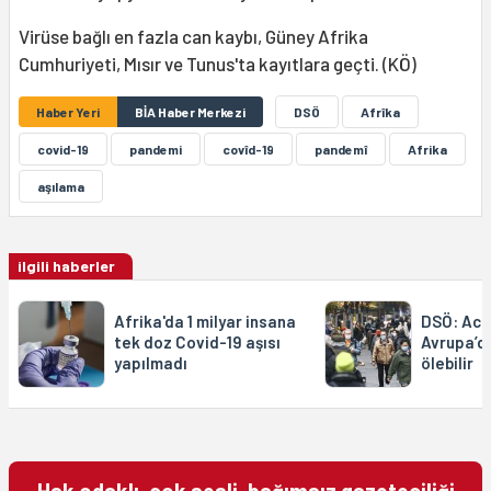
Virüse bağlı en fazla can kaybı, Güney Afrika
Cumhuriyeti, Mısır ve Tunus'ta kayıtlara geçti. (KÖ)
Haber Yeri
BİA Haber Merkezi
DSÖ
Afrîka
covid-19
pandemi
covîd-19
pandemî
Afrika
aşılama
ilgili haberler
Afrika'da 1 milyar insana
DSÖ: Aci
tek doz Covid-19 aşısı
Avrupa’da
yapılmadı
ölebilir