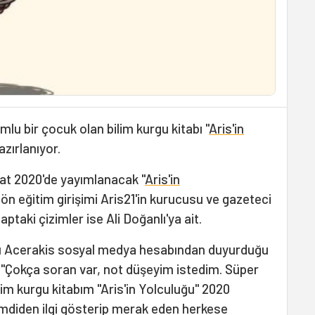
 bir çocuk olan bilim kurgu kitabı "
Aris'in
zırlanıyor.
at 2020'de yayımlanacak "
Aris'in
ön eğitim girişimi Aris21'in kurucusu ve gazeteci
ptaki çizimler ise Ali Doğanlı'ya ait.
ı Acerakis sosyal medya hesabından duyurduğu
: "Çokça soran var, not düşeyim istedim. Süper
m kurgu kitabım "Aris'in Yolculuğu" 2020
mdiden ilgi gösterip merak eden herkese