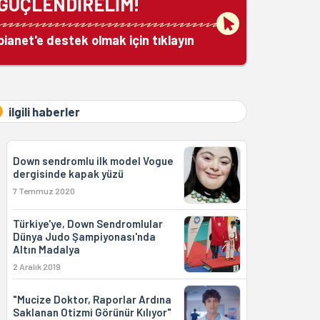
GÜÇLENDİRELİM!
bianet'e destek olmak için tıklayın
ilgili haberler
Down sendromlu ilk model Vogue
dergisinde kapak yüzü
7 Temmuz 2020
Türkiye'ye, Down Sendromlular
Dünya Judo Şampiyonası'nda
Altın Madalya
2 Aralık 2019
"Mucize Doktor, Raporlar Ardına
Saklanan Otizmi Görünür Kılıyor"