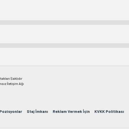
kları Saklıdır
msız İletişim Ağı
 Pozisyonlar
Staj İmkanı
Reklam Vermek İçin
KVKK Politikası