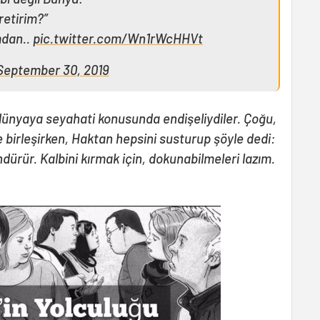
retirim?”
ımdan..
pic.twitter.com/Wn1rWcHHVt
September 30, 2019
 dünyaya seyahati konusunda endişeliydiler. Çoğu,
de birleşirken, Haktan hepsini susturup şöyle dedi:
dürür. Kalbini kırmak için, dokunabilmeleri lazım.