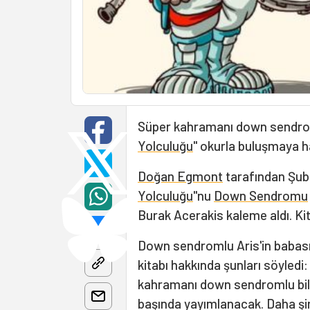
Süper kahramanı down sendromlu
Yolculuğu
" okurla buluşmaya ha
Doğan Egmont
tarafından Şub
Yolculuğu
"nu
Down Sendromu
Burak Acerakis kaleme aldı. Kita
Down sendromlu Aris'in babas
kitabı hakkında şunları söyledi
kahramanı down sendromlu bili
başında yayımlanacak. Daha şi