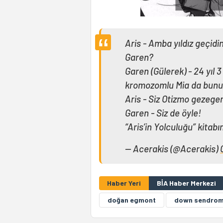
Aris - Amba yıldız geçidi
Garen?
Garen (Gülerek) - 24 yıl 
kromozomlu Mia da bunu
Aris - Siz Otizmo gezege
Garen - Siz de öyle!
“Aris’in Yolculuğu” kitab
— Acerakis (@Acerakis)
Haber Yeri
BİA Haber Merkezi
doğan egmont
down sendro