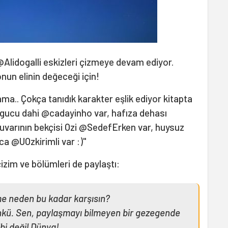
 @Alidogalli eskizleri çizmeye devam ediyor.
un elinin değeceği için!
a.. Çokça tanıdık karakter eşlik ediyor kitapta
Sorgucu dahi @cadayinho var, hafıza dehası
uvarının bekçisi Ozi @SedefErken var, huysuz
ca @UOzkirimli var :)"
izim ve bölümleri de paylaştı:
e neden bu kadar karşısın?
ünkü. Sen, paylaşmayı bilmeyen bir gezegende
bi değil Dünya!