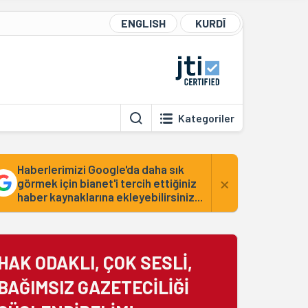
ENGLISH
KURDÎ
Kategoriler
Haberlerimizi Google'da daha sık
×
görmek için bianet'i tercih ettiğiniz
haber kaynaklarına ekleyebilirsiniz...
HAK ODAKLI, ÇOK SESLİ,
BAĞIMSIZ GAZETECİLİĞİ