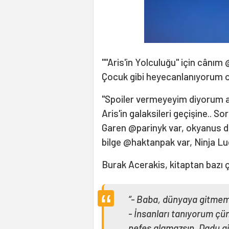
""Aris'in Yolculuğu" için cânım
Çocuk gibi heyecanlanıyorum on
"Spoiler vermeyeyim diyorum am
Aris'in galaksileri geçişine.. 
Garen @parinyk var, okyanus d
bilge @haktanpak var, Ninja Lu
Burak Acerakis, kitaptan bazı ç
“- Baba, dünyaya gitmem
- İnsanları tanıyorum ç
nefes alamazsın. Dadu gi