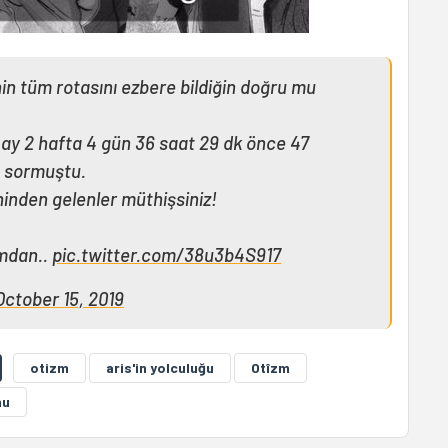
nin tüm rotasını ezbere bildiğin doğru mu
3 ay 2 hafta 4 gün 36 saat 29 dk önce 47
 sormuştu.
ninden gelenler müthişsiniz!
ımdan..
pic.twitter.com/38u3b4S917
October 15, 2019
otizm
aris'in yolculuğu
Otîzm
mu