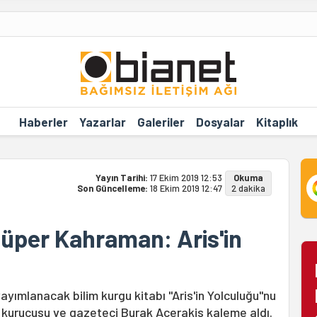
Haberler
Yazarlar
Galeriler
Dosyalar
Kitaplık
Yayın Tarihi:
17 Ekim 2019 12:53
Okuma
Son Güncelleme:
18 Ekim 2019 12:47
2 dakika
üper Kahraman: Aris'in
ımlanacak bilim kurgu kitabı "Aris'in Yolculuğu"nu
n kurucusu ve gazeteci Burak Acerakis kaleme aldı.