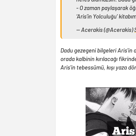
- O zaman paylaşarak öğ
‘Aris’in Yolculuğu’ kitab
— Acerakis (@Acerakis)
Dadu gezegeni bilgeleri Aris'in
orada kalbinin kırılacağı fikrin
Aris'in tebessümü, kışı yaza dön