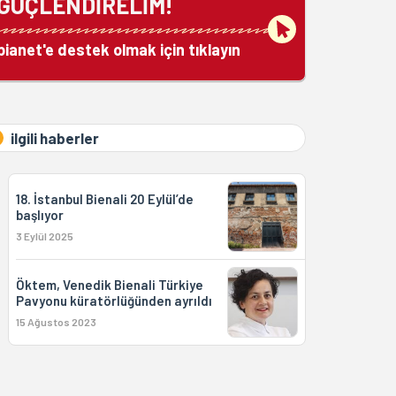
GÜÇLENDİRELİM!
bianet'e destek olmak için tıklayın
ilgili haberler
18. İstanbul Bienali 20 Eylül’de
başlıyor
3 Eylül 2025
Öktem, Venedik Bienali Türkiye
Pavyonu küratörlüğünden ayrıldı
15 Ağustos 2023