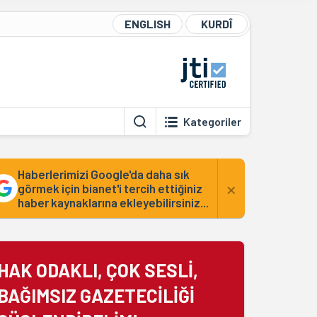
ENGLISH
KURDÎ
Kategoriler
Haberlerimizi Google'da daha sık
×
görmek için bianet'i tercih ettiğiniz
haber kaynaklarına ekleyebilirsiniz...
HAK ODAKLI, ÇOK SESLİ,
BAĞIMSIZ GAZETECİLİĞİ