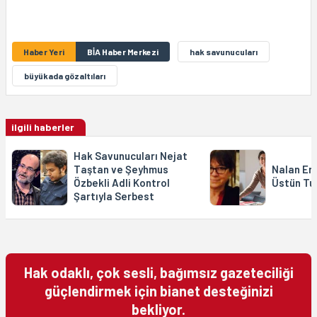
Haber Yeri
BİA Haber Merkezi
hak savunucuları
büyükada gözaltıları
ilgili haberler
Hak Savunucuları Nejat
Taştan ve Şeyhmus
Nalan Erk
Özbekli Adli Kontrol
Üstün Tu
Şartıyla Serbest
Hak odaklı, çok sesli, bağımsız gazeteciliği
güçlendirmek için bianet desteğinizi
bekliyor.