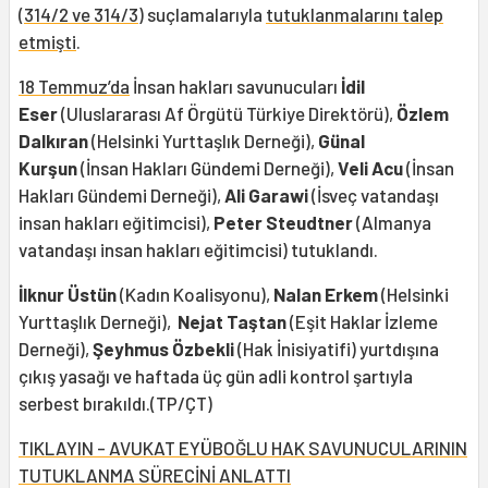
(
314/2 ve 314/3
) suçlamalarıyla
tutuklanmalarını talep
etmişti
.
18 Temmuz’da
İnsan hakları savunucuları
İdil
Eser
(Uluslararası Af Örgütü Türkiye Direktörü),
Özlem
Dalkıran
(Helsinki Yurttaşlık Derneği),
Günal
Kurşun
(İnsan Hakları Gündemi Derneği),
Veli Acu
(İnsan
Hakları Gündemi Derneği),
Ali Garawi
(İsveç vatandaşı
insan hakları eğitimcisi),
Peter Steudtner
(Almanya
vatandaşı insan hakları eğitimcisi) tutuklandı.
İlknur Üstün
(Kadın Koalisyonu),
Nalan Erkem
(Helsinki
Yurttaşlık Derneği),
Nejat Taştan
(Eşit Haklar İzleme
Derneği),
Şeyhmus Özbekli
(Hak İnisiyatifi) yurtdışına
çıkış yasağı ve haftada üç gün adli kontrol şartıyla
serbest bırakıldı.(TP/ÇT)
TIKLAYIN - AVUKAT EYÜBOĞLU HAK SAVUNUCULARININ
TUTUKLANMA SÜRECİNİ ANLATTI