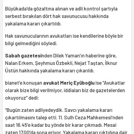
Büyükada’da gözaltına alınan ve adli kontrol şartıyla
serbest bırakılan dört hak savunucusu hakkında
yakalama kararı çıkartıldı.
Hak savunucularının avukatları ise kendilerine böyle bir
bilgi gelmediğini söyledi.
Sabah gazetesi
nden Dilek Yaman’ın haberine göre,
Nalan Erkem, Şeyhmus Özbekli, Nejat Taştan, İlknur
Üstün hakkında yakalama kararı çıkarıldı.
bianet’e konuşan
avukat Meriç Eyüboğlu
ise “Avukatlar
olarak bize bilgi verilmiyor, iddiaları biz de gazetelerden
okuyoruz” dedi:
“Bugün zaten adliyedeydik. Savcı yakalama kararı
çıkartılmasını talep etti. 11. Sulh Ceza Mahkemesi’nden
saat 16.45’e kadar bu yönde bir karar çıkmadı. Mesai
zaten 17.00’da sona eriyor. Yakalama kararı çıktığına dair