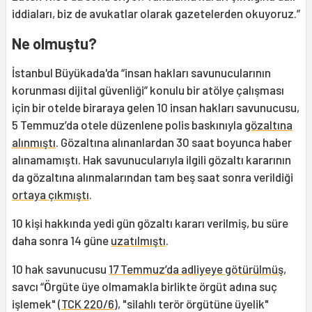
iddiaları, biz de avukatlar olarak gazetelerden okuyoruz.”
Ne olmuştu?
İstanbul Büyükada'da “insan hakları savunucularının
korunması dijital güvenliği” konulu bir atölye çalışması
için bir otelde biraraya gelen 10 insan hakları savunucusu,
5 Temmuz’da otele düzenlene polis baskınıyla
gözaltına
alınmıştı
. Gözaltına alınanlardan 30 saat boyunca haber
alınamamıştı. Hak savunucularıyla ilgili gözaltı kararının
da gözaltına alınmalarından tam beş saat sonra verildiği
ortaya çıkmıştı
.
10 kişi hakkında yedi gün gözaltı kararı verilmiş, bu süre
daha sonra 14 güne
uzatılmıştı
.
10 hak savunucusu
17 Temmuz’da adliyeye götürülmüş
,
savcı “Örgüte üye olmamakla birlikte örgüt adına suç
işlemek" (
TCK 220/6
), "silahlı terör örgütüne üyelik"