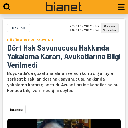
YT:
21.07.2017 16:59
Okuma
HAKLAR
SG:
21.07.2017 18:24
2 dakika
BÜYÜKADA OPERASYONU
Dört Hak Savunucusu Hakkında
Yakalama Kararı, Avukatlarına Bilgi
Verilmedi
Büyükada’da gözaltına alınan ve adli kontrol şartıyla
serbest bırakılan dört hak savunucusu hakkında
yakalama kararı çıkartıldı. Avukatları ise kendilerine bu
konuda bilgi verilmediğini söyledi.
İstanbul