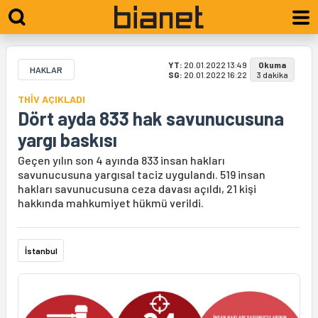
YT:
20.01.2022 13:49
Okuma
HAKLAR
SG:
20.01.2022 16:22
3 dakika
THİV AÇIKLADI
Dört ayda 833 hak savunucusuna
yargı baskısı
Geçen yılın son 4 ayında 833 insan hakları
savunucusuna yargısal taciz uygulandı. 519 insan
hakları savunucusuna ceza davası açıldı, 21 kişi
hakkında mahkumiyet hükmü verildi.
İstanbul