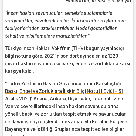
Haberin
İngilizcesi
için tıklayın
“İnsan hakları savunucuları temelsiz suçlamalarla
yargılandılar, cezalandırıldılar. İdari kararlarla işlerinden,
faaliyetlerinden uzaklaştırıldılar. Hedef gösterildiler,
tehdit ve misillemelere maruz kaldılar.”
Türkiye İnsan Hakları Vakfı’nın (TİHV) bugün yayınladığı
bilgi notuna göre, 2021’in son dört ayında en az 1220
insan hakları savunucusu baskı, engel ve zorluklarla karşı
karşıya kaldı.
“
Türkiye’de İnsan Hakları Savunucularının Karşılaştığı
Baskı, Engel ve Zorluklara İlişkin Bilgi Notu (1 Eylül – 31
Aralık 2021)
” Adana, Ankara, Diyarbakır, İstanbul, İzmir,
Van ve çevre illerindeki insan hakları savunucularına
yönelik baskı ve zorlukları tespit etmek ve savunucular
ile dayanışmayı güçlendirmek amacıyla kurulan Bölgesel
Dayanışma ve İş Birliği Gruplarınca tespit edilen bilgiler