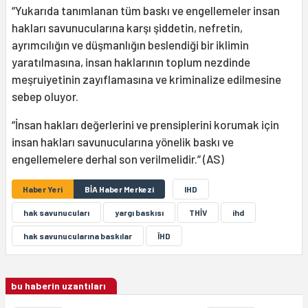
“Yukarıda tanımlanan tüm baskı ve engellemeler insan
hakları savunucularına karşı şiddetin, nefretin,
ayrımcılığın ve düşmanlığın beslendiği bir iklimin
yaratılmasına, insan haklarının toplum nezdinde
meşruiyetinin zayıflamasına ve kriminalize edilmesine
sebep oluyor.
“İnsan hakları değerlerini ve prensiplerini korumak için
insan hakları savunucularına yönelik baskı ve
engellemelere derhal son verilmelidir.” (AS)
Haber Yeri
BİA Haber Merkezi
IHD
hak savunucuları
yargı baskısı
THİV
ihd
hak savunucularına baskılar
ÎHD
bu haberin uzantıları