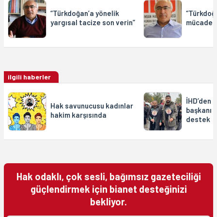
“Türkdoğan’a yönelik
“Türkdoğ
yargısal tacize son verin”
mücadeles
ilgili haberler
İHD’den t
Hak savunucusu kadınlar
başkanı 
hakim karşısında
destek
Hak odaklı, çok sesli, bağımsız gazeteciliği
güçlendirmek için bianet desteğinizi
bekliyor.