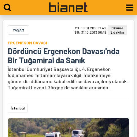
YT:
18.01.2010 17:49
Okuma
YAŞAM
SG:
31.10.2013 00:19
2 dakika
ERGENEKON DAVASI
Dördüncü Ergenekon Davası'nda
Bir Tuğamiral da Sanık
İstanbul Cumhuriyet Başsavcılığı, 4. Ergenekon
İddianamesi'ni tamamlayarak ilgili mahkemeye
gönderdi. İddianame kabul edilirse dava açılmış olacak.
Tuğamiral Levent Görgeç de sanıklar arasında...
İstanbul