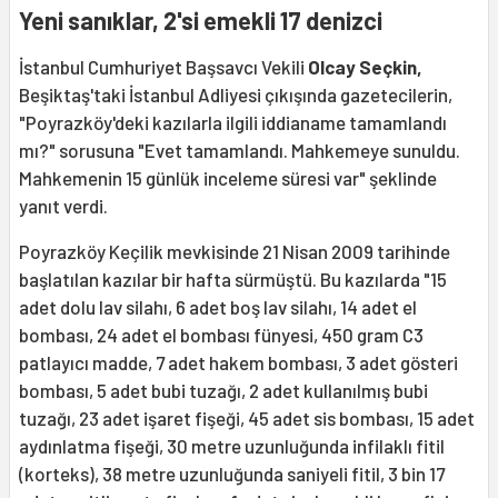
Yeni sanıklar, 2'si emekli 17 denizci
İstanbul Cumhuriyet Başsavcı Vekili
Olcay Seçkin,
Beşiktaş'taki İstanbul Adliyesi çıkışında gazetecilerin,
"Poyrazköy'deki kazılarla ilgili iddianame tamamlandı
mı?" sorusuna "Evet tamamlandı. Mahkemeye sunuldu.
Mahkemenin 15 günlük inceleme süresi var" şeklinde
yanıt verdi.
Poyrazköy Keçilik mevkisinde 21 Nisan 2009 tarihinde
başlatılan kazılar bir hafta sürmüştü. Bu kazılarda "15
adet dolu lav silahı, 6 adet boş lav silahı, 14 adet el
bombası, 24 adet el bombası fünyesi, 450 gram C3
patlayıcı madde, 7 adet hakem bombası, 3 adet gösteri
bombası, 5 adet bubi tuzağı, 2 adet kullanılmış bubi
tuzağı, 23 adet işaret fişeği, 45 adet sis bombası, 15 adet
aydınlatma fişeği, 30 metre uzunluğunda infilaklı fitil
(korteks), 38 metre uzunluğunda saniyeli fitil, 3 bin 17