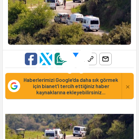
Haberlerimizi Google'da daha sık görmek
×
için bianet'i tercih ettiğiniz haber
kaynaklarına ekleyebilirsiniz...