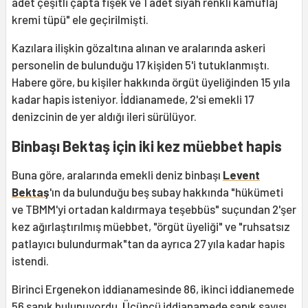
adet çeşitli çapta fişek ve 1 adet siyah renkli kamuflaj
kremi tüpü" ele geçirilmişti.
Kazılara ilişkin gözaltına alınan ve aralarında askeri
personelin de bulunduğu 17 kişiden 5'i tutuklanmıştı.
Habere göre, bu kişiler hakkında örgüt üyeliğinden 15 yıla
kadar hapis isteniyor. İddianamede, 2'si emekli 17
denizcinin de yer aldığı ileri sürülüyor.
Binbaşı Bektaş için iki kez müebbet hapis
Buna göre, aralarında emekli deniz binbaşı
Levent
Bektaş
'ın da bulunduğu beş subay hakkında "hükümeti
ve TBMM'yi ortadan kaldırmaya teşebbüs" suçundan 2'şer
kez ağırlaştırılmış müebbet, "örgüt üyeliği" ve "ruhsatsız
patlayıcı bulundurmak"tan da ayrıca 27 yıla kadar hapis
istendi.
Birinci Ergenekon iddianamesinde 86, ikinci iddianemede
56 sanık bulunuyordu. Üçüncü iddianamede sanık sayısı