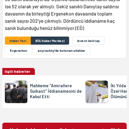
ise 52 olarak yer almıştı. Sekiz sanıklı Danıştay saldırısı
davasının da birleştiği Ergenekon davasında toplam
sanık sayısı 202'ye çıkmıştı. Dördüncü iddianame kaç
sanık bulunduğu henüz bilinmiyor.(EÖ)
Haber Yeri
BİA Haber Merkezi
levent bektaş
Ergenekon
poyrazköy'de bulunan silahlar
ilgili haberler
Mahkeme "Amirallere
İki Yılda 
Suikast" İddianamesini de
Özel Har
Kabul Etti
Ölümünü 