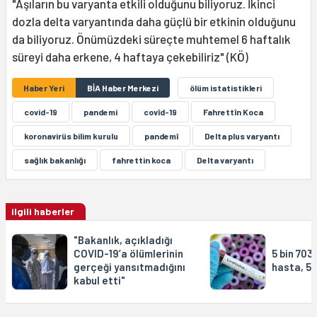
"Aşıların bu varyanta etkili olduğunu biliyoruz. İkinci
dozla delta varyantında daha güçlü bir etkinin olduğunu
da biliyoruz. Önümüzdeki süreçte muhtemel 6 haftalık
süreyi daha erkene, 4 haftaya çekebiliriz" (KÖ)
Haber Yeri
BİA Haber Merkezi
ölüm istatistikleri
covid-19
pandemi
covîd-19
Fahrettîn Koca
koronavirüs bilim kurulu
pandemî
Delta plus varyantı
sağlık bakanlığı
fahrettin koca
Delta varyantı
ilgili haberler
"Bakanlık, açıkladığı
COVID-19’a ölümlerinin
5 bin 703
gerçeği yansıtmadığını
hasta, 5
kabul etti"