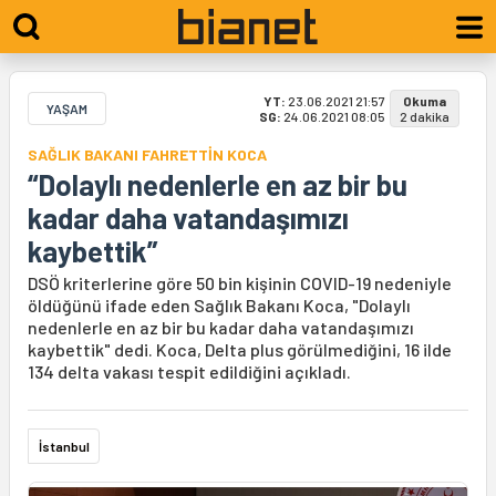
YT:
23.06.2021 21:57
Okuma
YAŞAM
SG:
24.06.2021 08:05
2 dakika
SAĞLIK BAKANI FAHRETTİN KOCA
“Dolaylı nedenlerle en az bir bu
kadar daha vatandaşımızı
kaybettik”
DSÖ kriterlerine göre 50 bin kişinin COVID-19 nedeniyle
öldüğünü ifade eden Sağlık Bakanı Koca, "Dolaylı
nedenlerle en az bir bu kadar daha vatandaşımızı
kaybettik" dedi. Koca, Delta plus görülmediğini, 16 ilde
134 delta vakası tespit edildiğini açıkladı.
İstanbul