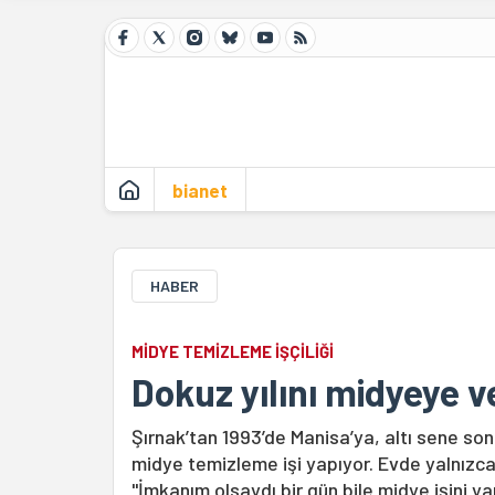
bianet
HABER
MİDYE TEMİZLEME İŞÇİLİĞİ
Dokuz yılını midyeye 
Şırnak’tan 1993’de Manisa’ya, altı sene so
midye temizleme işi yapıyor. Evde yalnızca
"İmkanım olsaydı bir gün bile midye işini