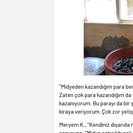
“Midyeden kazandığım para bend
Zaten çok para kazandığım da y
kazanıyorum. Bu parayı da bir ş
kiraya veriyorum. Çok zor yetişt
Meryem K., “Kendiniz dışarıda
sorusuna, “Midye satıcılığı çok