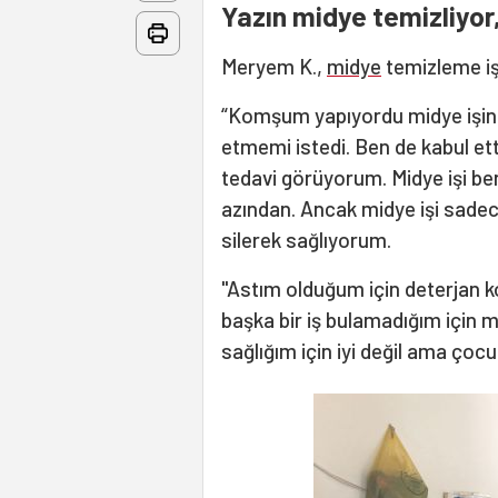
Yazın midye temizliyor
Meryem K.,
midye
temizleme işi
“Komşum yapıyordu midye işin
etmemi istedi. Ben de kabul et
tedavi görüyorum. Midye işi b
azından. Ancak midye işi sadec
silerek sağlıyorum.
"Astım olduğum için deterjan ko
başka bir iş bulamadığım için 
sağlığım için iyi değil ama ço