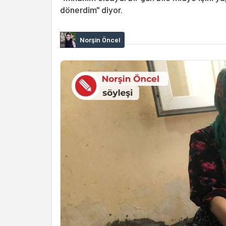
dönerdim" diyor.
Norşin Öncel