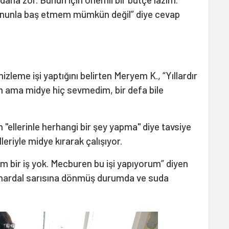
Bununla baş etmem mümkün değil” diye cevap
zleme işi yaptığını belirten Meryem K., “Yıllardır
 ama midye hiç sevmedim, bir defa bile
n "ellerinle herhangi bir şey yapma" diye tavsiye
eriyle midye kırarak çalışıyor.
m bir iş yok. Mecburen bu işi yapıyorum” diyen
 hardal sarısına dönmüş durumda ve suda