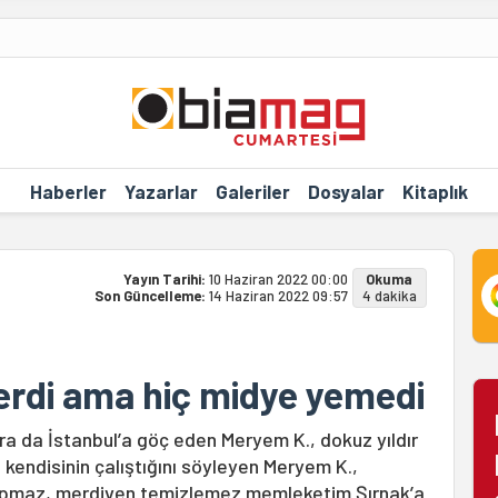
Haberler
Yazarlar
Galeriler
Dosyalar
Kitaplık
Yayın Tarihi:
10 Haziran 2022 00:00
Okuma
Son Güncelleme:
14 Haziran 2022 09:57
4 dakika
verdi ama hiç midye yemedi
nra da İstanbul’a göç eden Meryem K., dokuz yıldır
 kendisinin çalıştığını söyleyen Meryem K.,
 yapmaz, merdiven temizlemez memleketim Şırnak’a