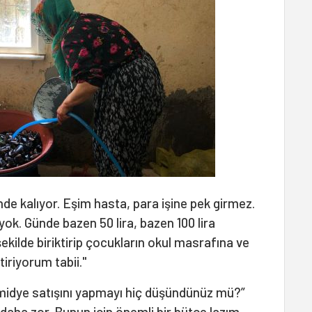
e kalıyor. Eşim hasta, para işine pek girmez.
ok. Günde bazen 50 lira, bazen 100 lira
ekilde biriktirip çocukların okul masrafına ve
iriyorum tabii."
 midye satışını yapmayı hiç düşündünüz mü?”
 daha zor. Bunun için önemli bir bütçe lazım.