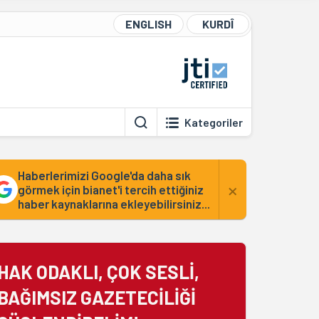
ENGLISH
KURDÎ
Kategoriler
Haberlerimizi Google'da daha sık
×
görmek için bianet'i tercih ettiğiniz
haber kaynaklarına ekleyebilirsiniz...
HAK ODAKLI, ÇOK SESLİ,
BAĞIMSIZ GAZETECİLİĞİ