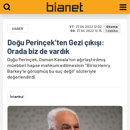
YT:
27.04.2022 12:02
Okuma
HABER
SG:
27.04.2022 12:15
1 dakika
Doğu Perinçek’ten Gezi çıkışı:
Orada biz de vardık
Doğu Perinçek, Osman Kavala'nın ağırlaştırılmış
müebbet hapse mahkum edilmesinin "Birisi Henry
Barkey'le görüşmüş bu suç değil” sözleriyle
değerlendirdi.
İstanbul