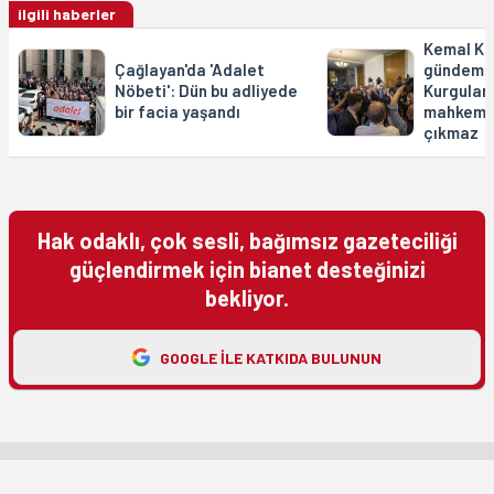
ilgili haberler
Kemal Kıl
Çağlayan'da 'Adalet
gündemi 
Nöbeti': Dün bu adliyede
Kurgulan
bir facia yaşandı
mahkeme
çıkmaz
Hak odaklı, çok sesli, bağımsız gazeteciliği
güçlendirmek için bianet desteğinizi
bekliyor.
GOOGLE ILE KATKIDA BULUNUN