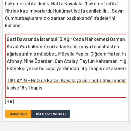
hükümet istifa dedik. Hatta Kavalalar ‘hükümet istifa’
fikrine katılmıyorlardı. Hükümet istifa denilebilir… Sayın
Cumhurbaşkanımız o zaman başbakandı" ifadelerini
kullandı.
Gezi Davasında İstanbul 13.Ağır Ceza Mahkemesi Osman
Kavala'ya hükümeti ortadan kaldırmaya teşebbüsten
ağırlaştırılmış müebbet, Mücella Yapıcı, Çiğdem Mater, Hak
Altınay, Mine Özerden, Can Atalay, Tayfun Kahraman, Yiğit 
Ekmekçi'ye ise bu suça yardımdan 18 yıl hapis cezası verdi.
TIKLAYIN - Gezi'de karar: Kavala'ya ağırlaştırılmış müebbet
kişiye 18 yıl hapis
(HA)
Haber Yeri
BİA Haber Merkezi