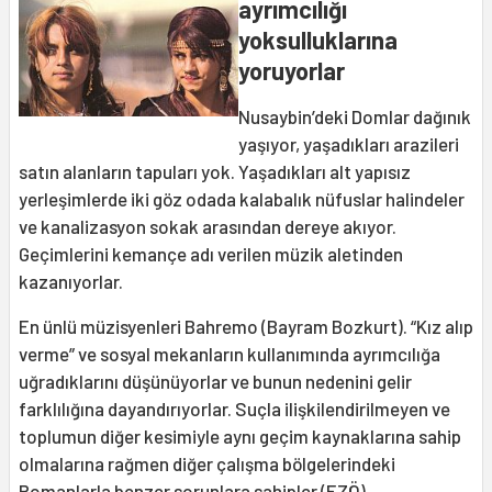
ayrımcılığı
yoksulluklarına
yoruyorlar
Nusaybin’deki Domlar dağınık
yaşıyor, yaşadıkları arazileri
satın alanların tapuları yok. Yaşadıkları alt yapısız
yerleşimlerde iki göz odada kalabalık nüfuslar halindeler
ve kanalizasyon sokak arasından dereye akıyor.
Geçimlerini kemançe adı verilen müzik aletinden
kazanıyorlar.
En ünlü müzisyenleri Bahremo (Bayram Bozkurt). “Kız alıp
verme” ve sosyal mekanların kullanımında ayrımcılığa
uğradıklarını düşünüyorlar ve bunun nedenini gelir
farklılığına dayandırıyorlar. Suçla ilişkilendirilmeyen ve
toplumun diğer kesimiyle aynı geçim kaynaklarına sahip
olmalarına rağmen diğer çalışma bölgelerindeki
Romanlarla benzer sorunlara sahipler.(EZÖ)