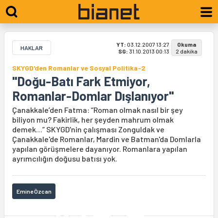
YT:
03.12.2007 13:27
Okuma
HAKLAR
SG:
31.10.2013 00:13
2 dakika
SKYGD'den Romanlar ve Sosyal Politika-2
"Doğu-Batı Fark Etmiyor,
Romanlar-Domlar Dışlanıyor"
Çanakkale’den Fatma: “Roman olmak nasıl bir şey
biliyon mu? Fakirlik, her şeyden mahrum olmak
demek…” SKYGD'nin çalışması Zonguldak ve
Çanakkale'de Romanlar, Mardin ve Batman'da Domlarla
yapılan görüşmelere dayanıyor. Romanlara yapılan
ayrımcılığın doğusu batısı yok.
Emine Özcan