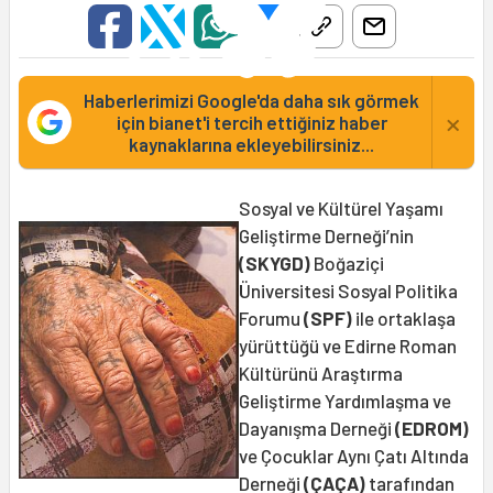
Haberlerimizi Google'da daha sık görmek
×
için bianet'i tercih ettiğiniz haber
kaynaklarına ekleyebilirsiniz...
Sosyal ve Kültürel Yaşamı
Geliştirme Derneği’nin
(SKYGD)
Boğaziçi
Üniversitesi Sosyal Politika
Forumu
(SPF)
ile ortaklaşa
yürüttüğü ve Edirne Roman
Kültürünü Araştırma
Geliştirme Yardımlaşma ve
Dayanışma Derneği
(EDROM)
ve Çocuklar Aynı Çatı Altında
Derneği
(ÇAÇA)
tarafından