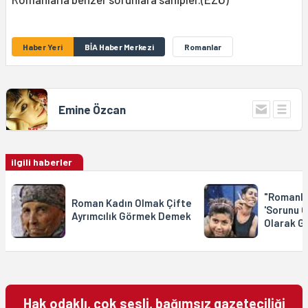
Haber Yeri
BİA Haber Merkezi
Romanlar
Emine Özcan
ilgili haberler
"Romanlar
Roman Kadın Olmak Çifte
'Sorunu O
Ayrımcılık Görmek Demek
Olarak G
Hak odaklı, çok sesli, bağımsız gazeteciliği