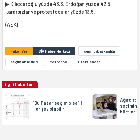
▶ Kılıçdaroğlu yüzde 43.3, Erdoğan yüzde 42.5 ,
kararsızlar ve protestocular yüzde 13.5.
(AEK)
Haber Yeri
BİA Haber Merkezi
cumhurbaşkanlığı
seçim anketleri
metropoll
Özer Sencar
ilgili haberler
Ağırdır:
"Bu Pazar seçim olsa" |
seçimini 
Her şey olabilir!
Kürtlerin