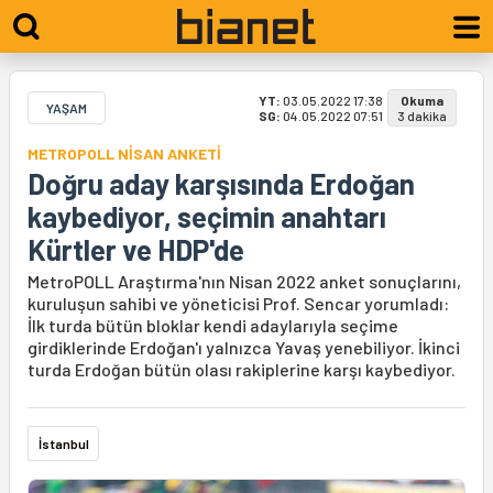
YT:
03.05.2022 17:38
Okuma
YAŞAM
SG:
04.05.2022 07:51
3 dakika
METROPOLL NİSAN ANKETİ
Doğru aday karşısında Erdoğan
kaybediyor, seçimin anahtarı
Kürtler ve HDP'de
MetroPOLL Araştırma'nın Nisan 2022 anket sonuçlarını,
kuruluşun sahibi ve yöneticisi Prof. Sencar yorumladı:
İlk turda bütün bloklar kendi adaylarıyla seçime
girdiklerinde Erdoğan'ı yalnızca Yavaş yenebiliyor. İkinci
turda Erdoğan bütün olası rakiplerine karşı kaybediyor.
İstanbul