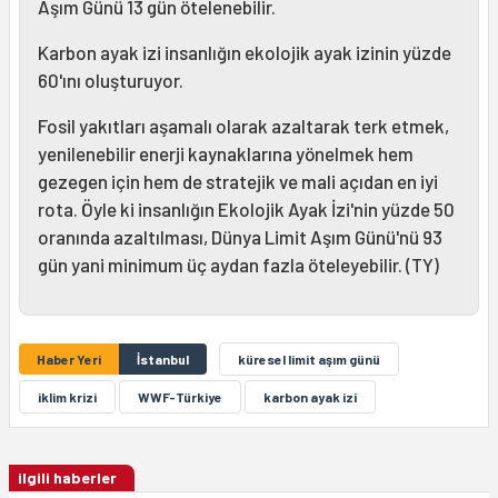
Aşım Günü 13 gün ötelenebilir.
Karbon ayak izi insanlığın ekolojik ayak izinin yüzde
60'ını oluşturuyor.
Fosil yakıtları aşamalı olarak azaltarak terk etmek,
yenilenebilir enerji kaynaklarına yönelmek hem
gezegen için hem de stratejik ve mali açıdan en iyi
rota. Öyle ki insanlığın Ekolojik Ayak İzi'nin yüzde 50
oranında azaltılması, Dünya Limit Aşım Günü'nü 93
gün yani minimum üç aydan fazla öteleyebilir. (TY)
Haber Yeri
İstanbul
küresel limit aşım günü
iklim krizi
WWF-Türkiye
karbon ayak izi
ilgili haberler