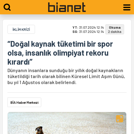
YT:
31.07.2024 12:14
Okuma
İKLİM KRİZİ
SG:
31.07.2024 12:14
2 dakika
“Doğal kaynak tüketimi bir spor
olsa, insanlık olimpiyat rekoru
kırardı”
Dünyanın insanlara sunduğu bir yıllık doğal kaynakların
tüketildiği tarih olarak bilinen Küresel Limit Aşım Günü,
bu yıl 1 Ağustos olarak belirlendi.
BİA Haber Merkezi