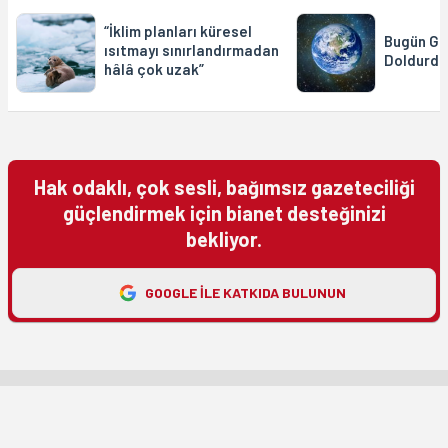
“İklim planları küresel
Bugün Ge
ısıtmayı sınırlandırmadan
Doldurdu
hâlâ çok uzak”
Hak odaklı, çok sesli, bağımsız gazeteciliği
güçlendirmek için bianet desteğinizi
bekliyor.
GOOGLE ILE KATKIDA BULUNUN