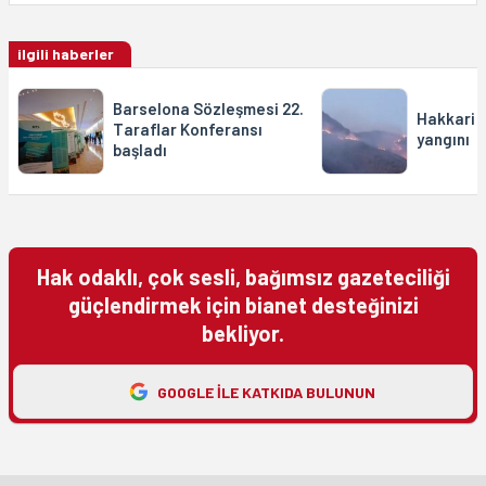
ilgili haberler
Barselona Sözleşmesi 22.
Hakkari 
Taraflar Konferansı
yangını
başladı
Hak odaklı, çok sesli, bağımsız gazeteciliği
güçlendirmek için bianet desteğinizi
bekliyor.
GOOGLE ILE KATKIDA BULUNUN