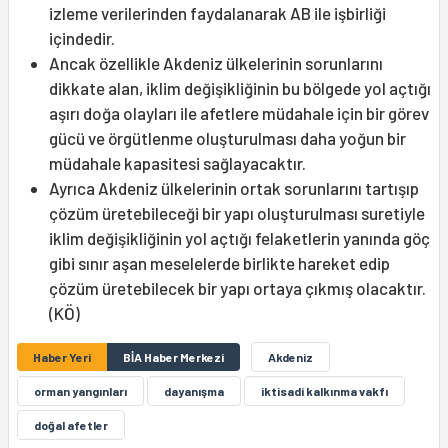
izleme verilerinden faydalanarak AB ile işbirliği
içindedir.
Ancak özellikle Akdeniz ülkelerinin sorunlarını
dikkate alan, iklim değişikliğinin bu bölgede yol açtığı
aşırı doğa olayları ile afetlere müdahale için bir görev
gücü ve örgütlenme oluşturulması daha yoğun bir
müdahale kapasitesi sağlayacaktır.
Ayrıca Akdeniz ülkelerinin ortak sorunlarını tartışıp
çözüm üretebileceği bir yapı oluşturulması suretiyle
iklim değişikliğinin yol açtığı felaketlerin yanında göç
gibi sınır aşan meselelerde birlikte hareket edip
çözüm üretebilecek bir yapı ortaya çıkmış olacaktır.
(KÖ)
Haber Yeri
BİA Haber Merkezi
Akdeniz
orman yangınları
dayanışma
iktisadi kalkınma vakfı
doğal afetler