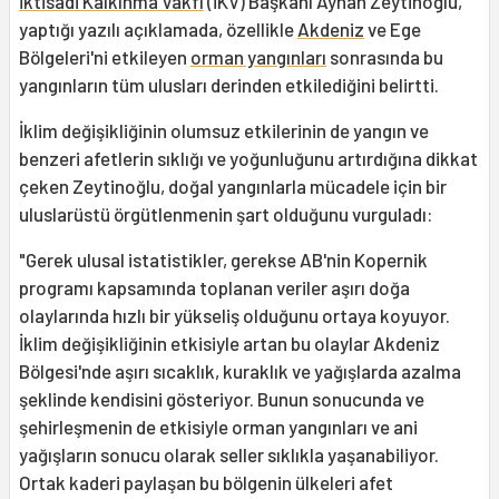
İktisadi Kalkınma Vakfı
(İKV) Başkanı Ayhan Zeytinoğlu,
yaptığı yazılı açıklamada, özellikle
Akdeniz
ve Ege
Bölgeleri'ni etkileyen
orman yangınları
sonrasında bu
yangınların tüm ulusları derinden etkilediğini belirtti.
İklim değişikliğinin olumsuz etkilerinin de yangın ve
benzeri afetlerin sıklığı ve yoğunluğunu artırdığına dikkat
çeken Zeytinoğlu, doğal yangınlarla mücadele için bir
uluslarüstü örgütlenmenin şart olduğunu vurguladı:
"Gerek ulusal istatistikler, gerekse AB'nin Kopernik
programı kapsamında toplanan veriler aşırı doğa
olaylarında hızlı bir yükseliş olduğunu ortaya koyuyor.
İklim değişikliğinin etkisiyle artan bu olaylar Akdeniz
Bölgesi'nde aşırı sıcaklık, kuraklık ve yağışlarda azalma
şeklinde kendisini gösteriyor. Bunun sonucunda ve
şehirleşmenin de etkisiyle orman yangınları ve ani
yağışların sonucu olarak seller sıklıkla yaşanabiliyor.
Ortak kaderi paylaşan bu bölgenin ülkeleri afet