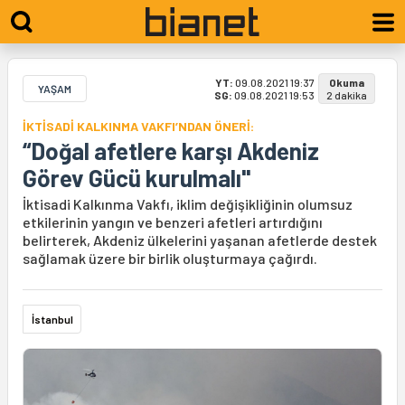
YT:
09.08.2021 19:37
Okuma
YAŞAM
SG:
09.08.2021 19:53
2 dakika
İKTİSADİ KALKINMA VAKFI’NDAN ÖNERİ:
“Doğal afetlere karşı Akdeniz
Görev Gücü kurulmalı"
İktisadi Kalkınma Vakfı, iklim değişikliğinin olumsuz
etkilerinin yangın ve benzeri afetleri artırdığını
belirterek, Akdeniz ülkelerini yaşanan afetlerde destek
sağlamak üzere bir birlik oluşturmaya çağırdı.
İstanbul