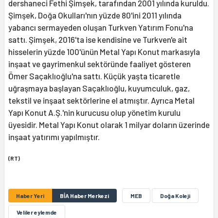
dershaneci Fethi Şimşek, tarafından 2001 yılında kuruldu.
Şimşek, Doğa Okulları'nın yüzde 80'ini 2011 yılında
yabancı sermayeden oluşan Turkven Yatırım Fonu'na
sattı. Şimşek, 2016'ta ise kendisine ve Turkven'e ait
hisselerin yüzde 100'ünün Metal Yapı Konut markasıyla
inşaat ve gayrimenkul sektöründe faaliyet gösteren
Ömer Saçaklıoğlu'na sattı. Küçük yaşta ticaretle
uğraşmaya başlayan Saçaklıoğlu, kuyumculuk, gaz,
tekstil ve inşaat sektörlerine el atmıştır. Ayrıca Metal
Yapı Konut A.Ş.'nin kurucusu olup yönetim kurulu
üyesidir. Metal Yapı Konut olarak 1 milyar doların üzerinde
inşaat yatırımı yapılmıştır.
(RT)
Haber Yeri
BİA Haber Merkezi
MEB
Doğa Koleji
Veliler eylemde