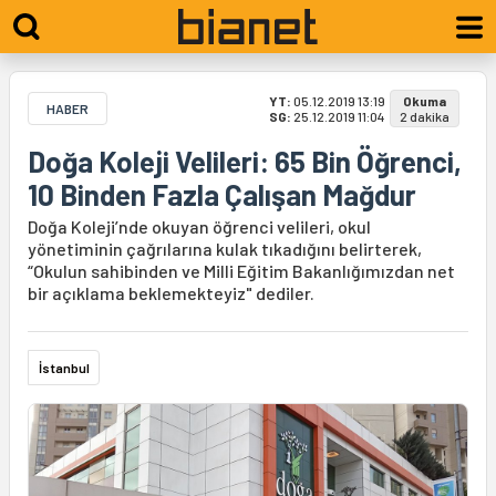
YT:
05.12.2019 13:19
Okuma
HABER
SG:
25.12.2019 11:04
2 dakika
Doğa Koleji Velileri: 65 Bin Öğrenci,
10 Binden Fazla Çalışan Mağdur
Doğa Koleji’nde okuyan öğrenci velileri, okul
yönetiminin çağrılarına kulak tıkadığını belirterek,
“Okulun sahibinden ve Milli Eğitim Bakanlığımızdan net
bir açıklama beklemekteyiz" dediler.
İstanbul