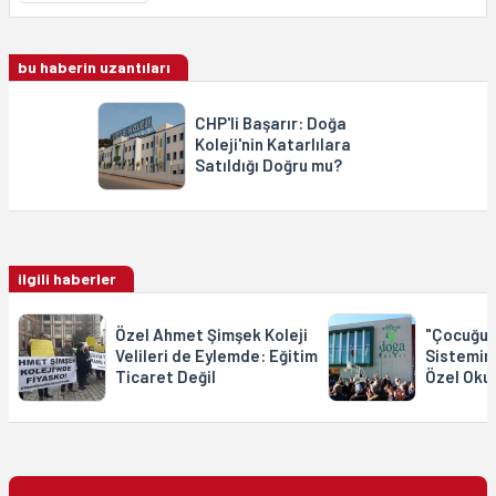
bu haberin uzantıları
CHP'li Başarır: Doğa
Koleji'nin Katarlılara
Satıldığı Doğru mu?
ilgili haberler
Özel Ahmet Şimşek Koleji
"Çocuğum
Velileri de Eylemde: Eğitim
Sistemin
Ticaret Değil
Özel Oku