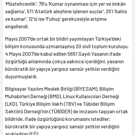
'Müstehcenlik', 79'u 'Kumar oynanması için yer ve imkân
sağlama', 51'i 'Atatürk aleyhine işlenen suçlar', 25'i 'bahis
ve kumar', 12'si ise 'Fuhuş' gerekçesiyle erişime
engellendi.
Mayıs 2007'de ortak bir bildiri yayımlayan Türkiye'deki
bilişim konusunda uzmanlaşmış 20 sivil toplum kuruluşu,
4 Mayıs 2007'de kabul edilen 5651 Sayılı Yasanın ifade
özgürlüğü anlamında çokça sakınca içerdiğini, yasanın
bürokratik bir yapıya yargısız sansür yetkisi verdiğini
duyurmuşlardı.
Bilgisayar Yazılım Meslek Birliği (BİYESAM), Bilişim
Muhabirleri Derneği (BMD), Linux Kullanıcıları Derneği
(LKD), Türkiye Bilişim Vakfı (TBV) ve Tübider Bilişim
Sektörü Derneği'nin (TÜBİDER) de imzasını taşıyan ortak
bildiride, ifade özgürlüğünü korumasını istediler;
bürokratik bir yapıya yargısız sansür yetkisi verdiğini
açıkladılar.(EÖ)