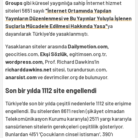
Groups
gibi küresel yaygınlığa sahip İnternet hizmet
siteleri 5651 sayılı
"İnternet Ortamında Yapılan
Yayınların Düzenlenmesi ve Bu Yayınlar Yoluyla İşlenen
Suçlarla Mücadele Edilmesi Hakkında Yasa"
ya
dayanılarak Türkiye'de yasaklanmıştı.
Yasaklanan siteler arasında
Dailymotion.com,
geocities.com,
Ekşi Sözlük,
egitimsen.org.tr,
wordpress.com,
Prof. Richard Dawkins'in
richarddawkins.net
sitesi,
turandursun.com,
anarsist.com
ve devrimciler.org de bulunuyor.
Son bir yılda 1112 site engellendi
Türkiye'de son bir yılda çeşitli nedenlerle 1112 site erişime
engellendi. Bu sitelerden 861'i res'en (şikâyet olmadan
Telekomünikasyon Kurumu kararıyla) 251'i yargı kararıyla
sansürlenen sitelerin gerekçeleri çeşitlilik gösteriyor.
Bunlardan 415'i 'Çocukların cinsel istismarı', 390'ı