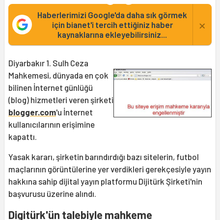
Haberlerimizi Google'da daha sık görmek
×
için bianet'i tercih ettiğiniz haber
kaynaklarına ekleyebilirsiniz...
Diyarbakır 1. Sulh Ceza
Mahkemesi, dünyada en çok
bilinen İnternet günlüğü
(blog) hizmetleri veren şirketi
blogger.com
'u İnternet
kullanıcılarının erişimine
kapattı.
Yasak kararı, şirketin barındırdığı bazı sitelerin, futbol
maçlarının görüntülerine yer verdikleri gerekçesiyle yayın
hakkına sahip dijital yayın platformu Dijitürk Şirketi'nin
başvurusu üzerine alındı.
Digitürk'ün talebiyle mahkeme