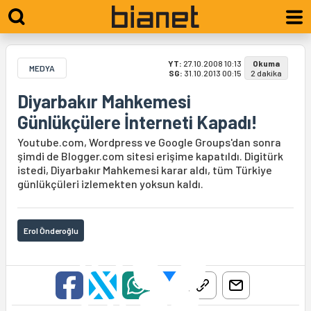
YT:
27.10.2008 10:13
Okuma
MEDYA
SG:
31.10.2013 00:15
2 dakika
Diyarbakır Mahkemesi
Günlükçülere İnterneti Kapadı!
Youtube.com, Wordpress ve Google Groups'dan sonra
şimdi de Blogger.com sitesi erişime kapatıldı. Digitürk
istedi, Diyarbakır Mahkemesi karar aldı, tüm Türkiye
günlükçüleri izlemekten yoksun kaldı.
Erol Önderoğlu