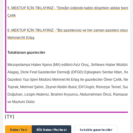
5. MEKTUP İÇİN TIKLAYINIZ - "Direğin üstünde kablo döşerken aldılar beni" -
Çelik
6. MEKTUP İÇİN TIKLAYINIZ - "Biz gazeteciyiz ve her zaman gazeteci olacağız
Mehmet Ali Ertaş
Tutuklanan gazeteciler
Mezopotamya Haber Ajansı (MA) editörü Aziz Oruç, JinNews Haber Müdürü Sa
Alagaş, Dicle Fırat Gazeteciler Derneği (DFGD) Eşbaşkanı Serdar Altan, Xwe
Gazetesi Yazı İşleri Müdürü Mehmet Ali Ertaş ile gazeteciler Ömer Çelik, Neşe
Toprak, Mehmet Şahin, Zeynel Abidin Bulut, Elif Üngör, Remziye Temel, Suat
Doğuhan, Lezgin Akdeniz, İbrahim Koyuncu, Abdurrahman Öncü, Ramazan G
ve Mazlum Güler.
(TY)
Haber Yeri
BİA Haber Merkezi
tutuklu gazeteciler