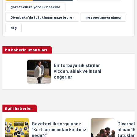
gazetecilere yönelik baskılar
Diyarbakır'da tutuklanan gazeteciler
mezopotamya ajansı
dfg
bu haberin uzantıları
Bir torbaya sıkıştırılan
vicdan, ahlak ve insani
değerler
ilgili haberler
Gazetecilik sorgulandı:
Diyarbakı
“Kürt sorunundan kastınız
alınan 16
nedir?”
tutuklan