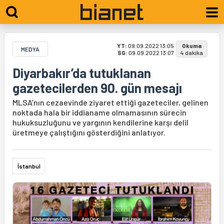
YT:
09.09.2022 13:05
Okuma
MEDYA
SG:
09.09.2022 13:07
4 dakika
Diyarbakır’da tutuklanan
gazetecilerden 90. gün mesajı
MLSA’nın cezaevinde ziyaret ettiği gazeteciler, gelinen
noktada hala bir iddianame olmamasının sürecin
hukuksuzluğunu ve yargının kendilerine karşı delil
üretmeye çalıştığını gösterdiğini anlatıyor.
İstanbul