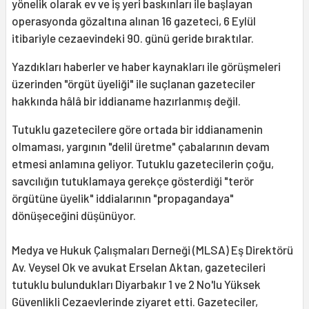
yönelik olarak ev ve iş yeri baskınları ile başlayan
operasyonda gözaltına alınan 16 gazeteci, 6 Eylül
itibariyle cezaevindeki 90. günü geride bıraktılar.
Yazdıkları haberler ve haber kaynakları ile görüşmeleri
üzerinden "örgüt üyeliği" ile suçlanan gazeteciler
hakkında hâlâ bir iddianame hazırlanmış değil.
Tutuklu gazetecilere göre ortada bir iddianamenin
olmaması, yargının "delil üretme" çabalarının devam
etmesi anlamına geliyor. Tutuklu gazetecilerin çoğu,
savcılığın tutuklamaya gerekçe gösterdiği "terör
örgütüne üyelik" iddialarının "propagandaya"
dönüşeceğini düşünüyor.
Medya ve Hukuk Çalışmaları Derneği (MLSA) Eş Direktörü
Av. Veysel Ok ve avukat Erselan Aktan, gazetecileri
tutuklu bulundukları Diyarbakır 1 ve 2 No'lu Yüksek
Güvenlikli Cezaevlerinde ziyaret etti. Gazeteciler,