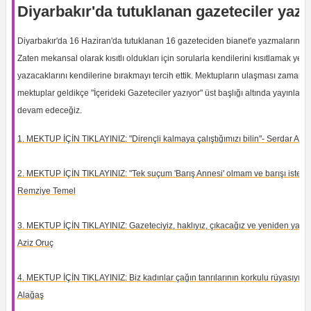
Diyarbakır'da tutuklanan gazeteciler yazı
Diyarbakır'da 16 Haziran'da tutuklanan 16 gazeteciden bianet'e yazmalarını is
Zaten mekansal olarak kısıtlı oldukları için sorularla kendilerini kısıtlamak yeri
yazacaklarını kendilerine bırakmayı tercih ettik. Mektupların ulaşması zaman a
mektuplar geldikçe "İçerideki Gazeteciler yazıyor" üst başlığı altında yayınlam
devam edeceğiz.
1. MEKTUP İÇİN TIKLAYINIZ: "Dirençli kalmaya çalıştığımızı bilin"- Serdar Alta
2. MEKTUP İÇİN TIKLAYINIZ: "Tek suçum 'Barış Annesi' olmam ve barışı istem
Remziye Temel
3. MEKTUP İÇİN TIKLAYINIZ: Gazeteciyiz, haklıyız, çıkacağız ve yeniden yazac
Aziz Oruç
4. MEKTUP İÇİN TIKLAYINIZ: Biz kadınlar çağın tanrılarının korkulu rüyasıyız -
Alağaş