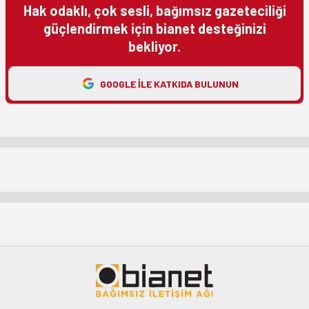
Hak odaklı, çok sesli, bağımsız gazeteciliği
güçlendirmek için bianet desteğinizi
bekliyor.
GOOGLE ILE KATKIDA BULUNUN