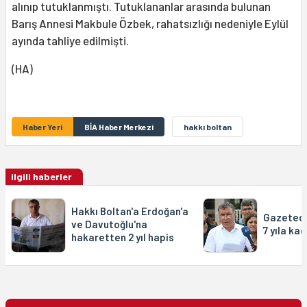
alınıp tutuklanmıştı. Tutuklananlar arasında bulunan
Barış Annesi Makbule Özbek, rahatsızlığı nedeniyle Eylül
ayında tahliye edilmişti.
(HA)
Haber Yeri
BİA Haber Merkezi
hakkı boltan
ilgili haberler
Hakkı Boltan'a Erdoğan'a
Gazeteci 
ve Davutoğlu'na
7 yıla ka
hakaretten 2 yıl hapis