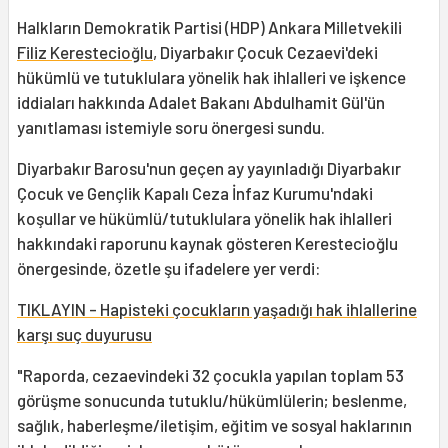
Halkların Demokratik Partisi (HDP) Ankara Milletvekili
Filiz Kerestecioğlu
, Diyarbakır Çocuk Cezaevi'deki
hükümlü ve tutuklulara yönelik hak ihlalleri ve işkence
iddiaları hakkında Adalet Bakanı Abdulhamit Gül'ün
yanıtlaması istemiyle soru önergesi sundu.
Diyarbakır Barosu'nun geçen ay yayınladığı Diyarbakır
Çocuk ve Gençlik Kapalı Ceza İnfaz Kurumu'ndaki
koşullar ve hükümlü/tutuklulara yönelik hak ihlalleri
hakkındaki raporunu kaynak gösteren Kerestecioğlu
önergesinde, özetle şu ifadelere yer verdi:
TIKLAYIN - Hapisteki çocukların yaşadığı hak ihlallerine
karşı suç duyurusu
"Raporda, cezaevindeki 32 çocukla yapılan toplam 53
görüşme sonucunda tutuklu/hükümlülerin; beslenme,
sağlık, haberleşme/iletişim, eğitim ve sosyal haklarının