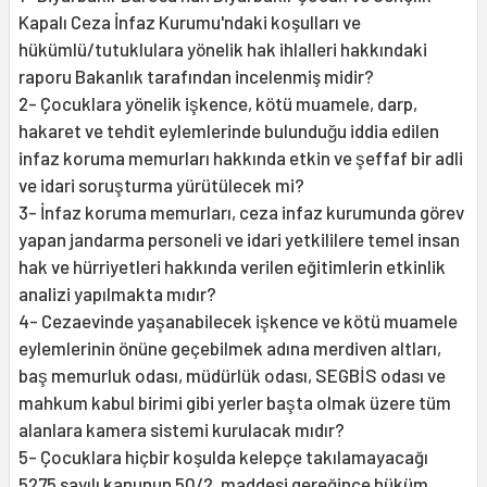
Kapalı Ceza İnfaz Kurumu'ndaki koşulları ve
hükümlü/tutuklulara yönelik hak ihlalleri hakkındaki
raporu Bakanlık tarafından incelenmiş midir?
2- Çocuklara yönelik işkence, kötü muamele, darp,
hakaret ve tehdit eylemlerinde bulunduğu iddia edilen
infaz koruma memurları hakkında etkin ve şeffaf bir adli
ve idari soruşturma yürütülecek mi?
3- İnfaz koruma memurları, ceza infaz kurumunda görev
yapan jandarma personeli ve idari yetkililere temel insan
hak ve hürriyetleri hakkında verilen eğitimlerin etkinlik
analizi yapılmakta mıdır?
4- Cezaevinde yaşanabilecek işkence ve kötü muamele
eylemlerinin önüne geçebilmek adına merdiven altları,
baş memurluk odası, müdürlük odası, SEGBİS odası ve
mahkum kabul birimi gibi yerler başta olmak üzere tüm
alanlara kamera sistemi kurulacak mıdır?
5- Çocuklara hiçbir koşulda kelepçe takılamayacağı
5275 sayılı kanunun 50/2. maddesi gereğince hüküm