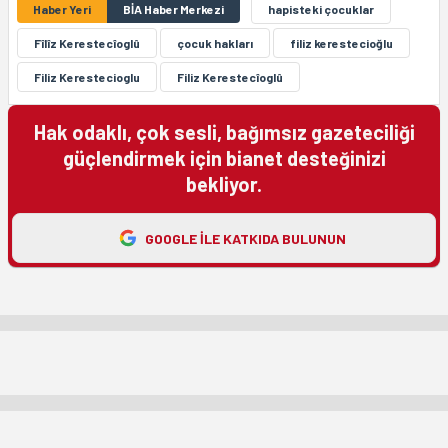
Haber Yeri
BİA Haber Merkezi
hapisteki çocuklar
Fîlîz Kerestecîoglû
çocuk hakları
filiz kerestecioğlu
Filiz Kerestecioglu
Filiz Kerestecîoglû
Hak odaklı, çok sesli, bağımsız gazeteciliği
güçlendirmek için bianet desteğinizi
bekliyor.
GOOGLE ILE KATKIDA BULUNUN