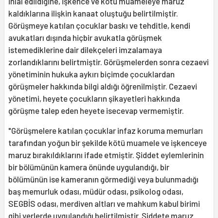
ihlal edildiğine, işkence ve kötü muameleye maruz
kaldıklarına ilişkin kanaat oluştuğu belirtilmiştir.
Görüşmeye katılan çocuklar baskı ve tehditle, kendi
avukatları dışında hiçbir avukatla görüşmek
istemediklerine dair dilekçeleri imzalamaya
zorlandıklarını belirtmiştir. Görüşmelerden sonra cezaevi
yönetiminin hukuka aykırı biçimde çocuklardan
görüşmeler hakkında bilgi aldığı öğrenilmiştir. Cezaevi
yönetimi, heyete çocukların şikayetleri hakkında
görüşme talep eden heyete isecevap vermemiştir.
"Görüşmelere katılan çocuklar infaz koruma memurları
tarafından yoğun bir şekilde kötü muamele ve işkenceye
maruz bırakıldıklarını ifade etmiştir. Şiddet eylemlerinin
bir bölümünün kamera önünde uygulandığı, bir
bölümünün ise kameranın görmediği veya bulunmadığı
baş memurluk odası, müdür odası, psikolog odası,
SEGBİS odası, merdiven altları ve mahkum kabul birimi
gibi yerlerde uygulandığı belirtilmiştir. Şiddete maruz