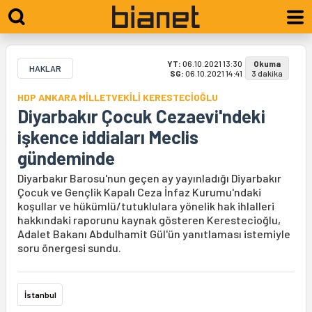
YT:
06.10.2021 13:30
Okuma
HAKLAR
SG:
06.10.2021 14:41
3 dakika
HDP ANKARA MİLLETVEKİLİ KERESTECİOĞLU
Diyarbakır Çocuk Cezaevi'ndeki
işkence iddiaları Meclis
gündeminde
Diyarbakır Barosu'nun geçen ay yayınladığı Diyarbakır
Çocuk ve Gençlik Kapalı Ceza İnfaz Kurumu'ndaki
koşullar ve hükümlü/tutuklulara yönelik hak ihlalleri
hakkındaki raporunu kaynak gösteren Kerestecioğlu,
Adalet Bakanı Abdulhamit Gül'ün yanıtlaması istemiyle
soru önergesi sundu.
İstanbul