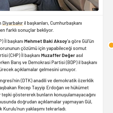
in
Diyarbakır
il başkanları, Cumhurbaşkanı
en farklı sonuçlar bekliyor.
) İl başkanı
Mehmet Baki Aksoy
'a göre Gül'ün
t sorununun çözümü için yapabileceği somut
tisi (CHP) İl başkanı
Muzaffer Değer
asıl
rken Barış ve Demokrasi Partisi (BDP) il başkanı
şürecek açıklamalar gelmesini umuyor.
resi'nin (DTK) anadili ve demokratik özerklik
başbakan Recep Tayyip Erdoğan ve hükümet
y tepki göstererek bunların konuşulamayacağını
nusunda doğrudan açıklamalar yapmayan Gül,
ik Kurulu'nun yaklaşımı tekrarladı.