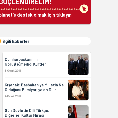
GÜÇLENDİRELİM!
bianet'e destek olmak için tıklayın
ilgili haberler
Cumhurbaşkanının
Görüş(e)mediği Kürtler
8 Ocak 2011
Kışanak: Başbakan ya Milletin Ne
Olduğunu Bilmiyor, ya da Dilin
4 Ocak 2011
Gül: Devletin Dili Türkçe,
Diğerleri Kültür Mirası