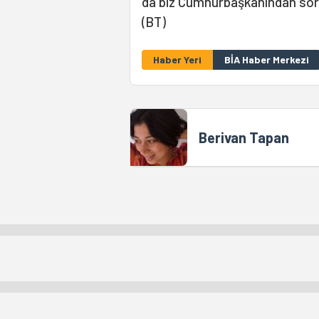
da biz Cumhurbaşkanından soru
(BT)
Haber Yeri
BİA Haber Merkezi
Berivan Tapan