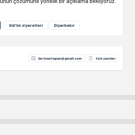
nun çözümüne yönelik bir açıklama bekliyoruz."
Gül'ün ziyaretleri
Diyarbakır
berivantapan@gmail.com
tüm yazıları