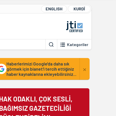
ENGLISH
KURDÎ
Kategoriler
Haberlerimizi Google'da daha sık
×
görmek için bianet'i tercih ettiğiniz
haber kaynaklarına ekleyebilirsiniz...
HAK ODAKLI, ÇOK SESLİ,
BAĞIMSIZ GAZETECİLİĞİ