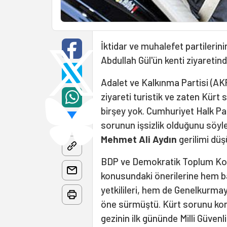
İktidar ve muhalefet partilerin
Abdullah Gül'ün kenti ziyaretind
Adalet ve Kalkınma Partisi (AKP
ziyareti turistik ve zaten Kür
birşey yok. Cumhuriyet Halk Par
sorunun işsizlik olduğunu söyle
Mehmet Ali Aydın
gerilimi dü
BDP ve Demokratik Toplum Kong
konusundaki önerilerine hem 
yetkilileri, hem de Genelkurma
öne sürmüştü. Kürt sorunu ko
gezinin ilk gününde Milli Güvenl