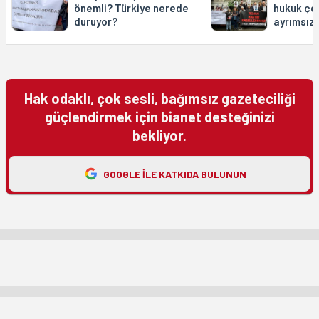
önemli? Türkiye nerede
hukuk çe
duruyor?
ayrımsız 
Hak odaklı, çok sesli, bağımsız gazeteciliği
güçlendirmek için bianet desteğinizi
bekliyor.
GOOGLE ILE KATKIDA BULUNUN