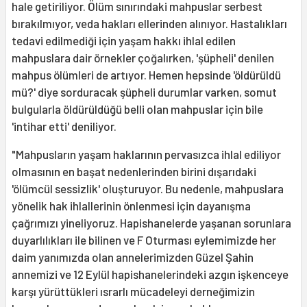
hale getiriliyor. Ölüm sınırındaki mahpuslar serbest
bırakılmıyor, veda hakları ellerinden alınıyor. Hastalıkları
tedavi edilmediği için yaşam hakkı ihlal edilen
mahpuslara dair örnekler çoğalırken, 'şüpheli' denilen
mahpus ölümleri de artıyor. Hemen hepsinde 'öldürüldü
mü?' diye sorduracak şüpheli durumlar varken, somut
bulgularla öldürüldüğü belli olan mahpuslar için bile
'intihar etti' deniliyor.
"Mahpusların yaşam haklarının pervasızca ihlal ediliyor
olmasının en başat nedenlerinden birini dışarıdaki
'ölümcül sessizlik' oluşturuyor. Bu nedenle, mahpuslara
yönelik hak ihlallerinin önlenmesi için dayanışma
çağrımızı yineliyoruz. Hapishanelerde yaşanan sorunlara
duyarlılıkları ile bilinen ve F Oturması eylemimizde her
daim yanımızda olan annelerimizden Güzel Şahin
annemizi ve 12 Eylül hapishanelerindeki azgın işkenceye
karşı yürüttükleri ısrarlı mücadeleyi derneğimizin