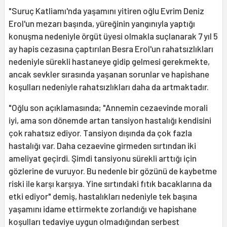
"Suruç Katliamı'nda yaşamını yitiren oğlu Evrim Deniz
Erol'un mezarı başında, yüreğinin yangınıyla yaptığı
konuşma nedeniyle örgüt üyesi olmakla suçlanarak 7 yıl 5
ay hapis cezasına çaptırılan Besra Erol'un rahatsızlıkları
nedeniyle sürekli hastaneye gidip gelmesi gerekmekte,
ancak sevkler sırasında yaşanan sorunlar ve hapishane
koşulları nedeniyle rahatsızlıkları daha da artmaktadır.
"Oğlu son açıklamasında; "Annemin cezaevinde morali
iyi, ama son dönemde artan tansiyon hastalığı kendisini
çok rahatsız ediyor. Tansiyon dışında da çok fazla
hastalığı var. Daha cezaevine girmeden sırtından iki
ameliyat geçirdi. Şimdi tansiyonu sürekli arttığı için
gözlerine de vuruyor. Bu nedenle bir gözünü de kaybetme
riski ile karşı karşıya. Yine sırtındaki fıtık bacaklarına da
etki ediyor" demiş, hastalıkları nedeniyle tek başına
yaşamını idame ettirmekte zorlandığı ve hapishane
koşulları tedaviye uygun olmadığından serbest