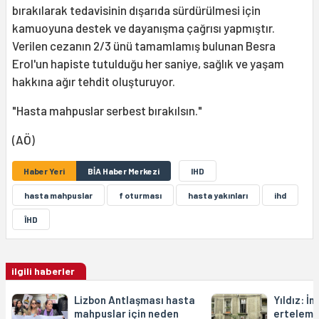
bırakılarak tedavisinin dışarıda sürdürülmesi için
kamuoyuna destek ve dayanışma çağrısı yapmıştır.
Verilen cezanın 2/3 ünü tamamlamış bulunan Besra
Erol'un hapiste tutulduğu her saniye, sağlık ve yaşam
hakkına ağır tehdit oluşturuyor.
"Hasta mahpuslar serbest bırakılsın."
(AÖ)
Haber Yeri
BİA Haber Merkezi
IHD
hasta mahpuslar
f oturması
hasta yakınları
ihd
ÎHD
ilgili haberler
Lizbon Antlaşması hasta
Yıldız: İn
mahpuslar için neden
erteleme