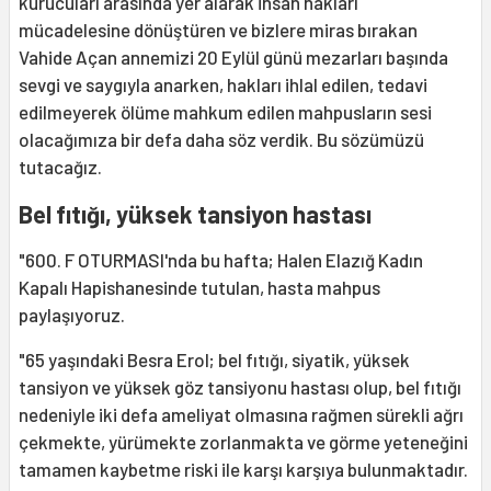
kurucuları arasında yer alarak insan hakları
mücadelesine dönüştüren ve bizlere miras bırakan
Vahide Açan annemizi 20 Eylül günü mezarları başında
sevgi ve saygıyla anarken, hakları ihlal edilen, tedavi
edilmeyerek ölüme mahkum edilen mahpusların sesi
olacağımıza bir defa daha söz verdik. Bu sözümüzü
tutacağız.
Bel fıtığı, yüksek tansiyon hastası
"600. F OTURMASI'nda bu hafta; Halen Elazığ Kadın
Kapalı Hapishanesinde tutulan, hasta mahpus
paylaşıyoruz.
"65 yaşındaki Besra Erol; bel fıtığı, siyatik, yüksek
tansiyon ve yüksek göz tansiyonu hastası olup, bel fıtığı
nedeniyle iki defa ameliyat olmasına rağmen sürekli ağrı
çekmekte, yürümekte zorlanmakta ve görme yeteneğini
tamamen kaybetme riski ile karşı karşıya bulunmaktadır.