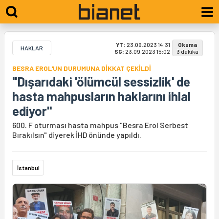
YT:
23.09.2023 14:31
Okuma
HAKLAR
SG:
23.09.2023 15:02
3 dakika
BESRA EROL'UN DURUMUNA DİKKAT ÇEKİLDİ
"Dışarıdaki 'ölümcül sessizlik' de
hasta mahpusların haklarını ihlal
ediyor"
600. F oturması hasta mahpus "Besra Erol Serbest
Bırakılsın" diyerek İHD önünde yapıldı.
İstanbul