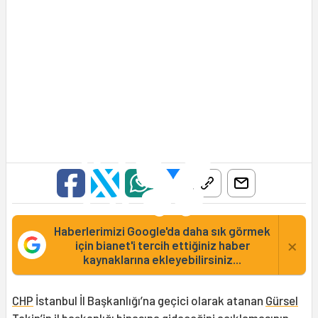
Haberlerimizi Google'da daha sık görmek
×
için bianet'i tercih ettiğiniz haber
kaynaklarına ekleyebilirsiniz...
CHP
İstanbul İl Başkanlığı’na geçici olarak atanan
Gürsel
Tekin
’in il başkanlığı binasına gideceğini açıklamasının