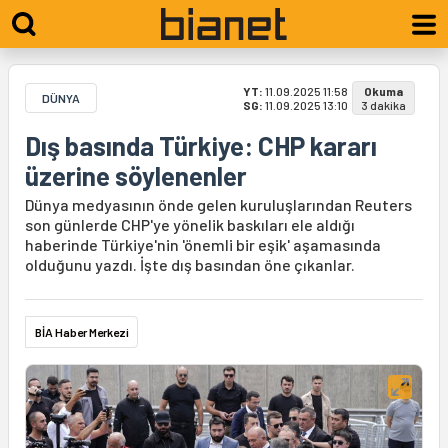
YT:
11.09.2025 11:58
Okuma
DÜNYA
SG:
11.09.2025 13:10
3 dakika
Dış basında Türkiye: CHP kararı
üzerine söylenenler
Dünya medyasının önde gelen kuruluşlarından Reuters
son günlerde CHP'ye yönelik baskıları ele aldığı
haberinde Türkiye'nin 'önemli bir eşik' aşamasında
olduğunu yazdı. İşte dış basından öne çıkanlar.
BİA Haber Merkezi