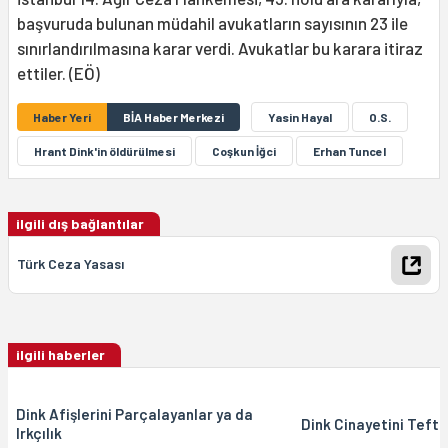
başvuruda bulunan müdahil avukatların sayısının 23 ile
sınırlandırılmasına karar verdi. Avukatlar bu karara itiraz
ettiler. (EÖ)
Haber Yeri
BİA Haber Merkezi
Yasin Hayal
O.S.
Hrant Dink'in öldürülmesi
Coşkun İğci
Erhan Tuncel
ilgili dış bağlantılar
Türk Ceza Yasası
ilgili haberler
Dink Afişlerini Parçalayanlar ya da
Dink Cinayetini Teftiş
Irkçılık