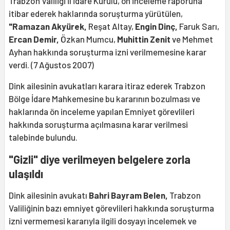
Trabzon Valiliği İl İdare Kurulu, ön inceleme raporuna
itibar ederek haklarında soruşturma yürütülen,
"Ramazan Akyürek,
Reşat Altay,
Engin Dinç,
Faruk Sarı,
Ercan Demir,
Özkan Mumcu,
Muhittin Zenit
ve Mehmet
Ayhan hakkında soruşturma izni verilmemesine karar
verdi. (7 Ağustos 2007)
Dink ailesinin avukatları karara itiraz ederek Trabzon
Bölge İdare Mahkemesine bu kararının bozulması ve
haklarında ön inceleme yapılan Emniyet görevlileri
hakkında soruşturma açılmasına karar verilmesi
talebinde bulundu.
"Gizli" diye verilmeyen belgelere zorla
ulaşıldı
Dink ailesinin avukatı
Bahri Bayram Belen,
Trabzon
Valiliğinin bazı emniyet görevlileri hakkında soruşturma
izni vermemesi kararıyla ilgili dosyayı incelemek ve