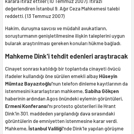
karara itiraz ettiler (10 Temmuz 2007). İtirazı
değerlendiren İstanbul 9. Ağır Ceza Mahkemesi talebi
reddetti. (13 Temmuz 2007)
Hakim, duruşma savcısı ve müdahil avukatların,
soruşturmanın genişletilmesine ilişkin taleplerini uygun
bularak araştırılması gereken konuları hükme bağladı.
Mahkeme Dink'i tehdit edenleri araştıracak
Cinayet sonrası katıldığı bir toplantıda cinayeti övücü
ifadeler kullandığı öne sürülen emekli albay
Hüseyin
Mümtaz Bayazıtoğlu'
nun telefon dinleme kayıtlarının da
istenmesini kararlaştıran mahkeme,
Sabiha Gökçen
haberinin ardından Agos önündeki eylemin görüntüleri,
Ermeni Konferansı'
nı protesto gösterileri ile Hrant
Dink'in 301. maddeden yargılandığı dava sırasındaki
görüntülerin de emniyetten istenmesine karar verdi.
Mahkeme,
İstanbul Valiliği'
nde Dink'le yapılan görüşme