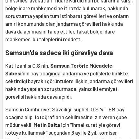
Dink Ailesi avukatları İl İdare Kurulu'nun bu kararına karşı,
bölge idare mahkemesine itirazda bulunarak, hakkında
soruşturma yapılan tüm istihbarat görevlileri ve onların
amiri konumunda olan jandarma görevlileri hakkında
dava da açılmasını talep ettiler, fakat bölge idare
mahkemesi bu taleplerini reddetti.
Samsun'da sadece iki görevliye dava
Katil zanlısı O.S'nin,
Samsun Terörle Mücadele
Şubesi'
nin çay ocağında jandarma ve polislerle birlikte
çektirdiği bayraklı görüntülere ilişkin jandarma görevlileri
hakkında yapılan soruşturmada, yalnız iki emniyet
görevlisi hakkında dava açıldı.
Samsun Cumhuriyet Savcılığı, şüpheli O.S.'yi TEM çay
ocağına alıp fotoğrafların çekilmesine izin veren şube
müdür vekili
Metin Balta
için ''ihmal suretiyle görevi
kötüye kullanmak'' suçundan 6 ay ile 2 yıl, komiser