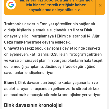
×
için bianet'i tercih ettiğiniz haber
kaynaklarına ekleyebilirsiniz...
Trabzon'da devletin Emniyet görevlilerinin bağlantılı
olduğu kişilerin işlemekle suçlandıkları
Hrant Dink
cinayetiyle ilgili yargılamaya
1 Ekim'
de İstanbul 14. Ağır
Ceza Mahkemesi'nde devam edilecek.
Cinayetten sekiz buçuk ay sonra devlet içinde cinayeti
önleyemeyen, katil zanlısı
O.S.
ile anı fotoğrafı çektiren
ve varsa bir cinayet planının parçası olanların hala tespit
edilemediği yargılama, düşünceyi ifade özgürlüğünü
savunanları endişelendiriyor.
Bianet,
Dink davasından bugüne kadar yaşananları ve
adaleti arayanlar açısından gelişen zorlu süreci bir kez
anımsatmak amacıyla sürecin kronolojisine yer veriyor.
Dink davasının kronolojisi