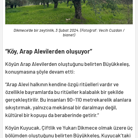
Dikmece'de bir zeytinlik, 3 Şubat 2024. (Fotoğraf: Vecih Cuzdan /
bianet)
“Köy, Arap Alevilerden oluşuyor”
Köyün Arap Alevilerden oluştuğunu belirten Büyükkeleş,
konuşmasına şöyle devam etti:
“Arap Alevi halkının kendine özgü ritüelleri vardır ve
özellikle bayramlarda bu ritüeller kalabalık bir şekilde
gerçekleştirilir. Bu insanları 90-110 metrekarelik alanlara
sıkıştırmak, yalnızca mekânsal bir daralmayı değil,
kültürel bir kopuşu da beraberinde getirir.”
Köyün Kuyucak, Çiftlik ve Yukarı Dikmece olmak üzere üç
bölümden oluştuğunu belirten Büyükkeleş, Kuyucak’taki