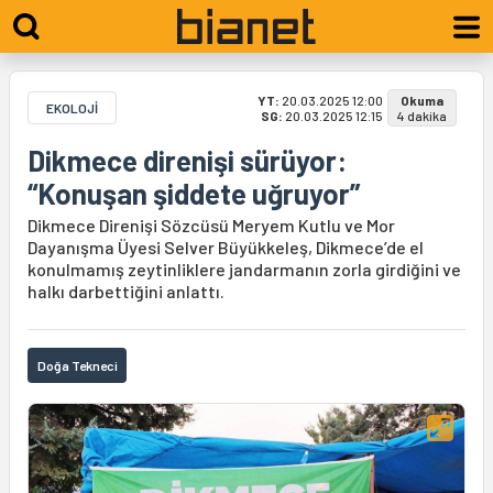
YT:
20.03.2025 12:00
Okuma
EKOLOJİ
SG:
20.03.2025 12:15
4 dakika
Dikmece direnişi sürüyor:
“Konuşan şiddete uğruyor”
Dikmece Direnişi Sözcüsü Meryem Kutlu ve Mor
Dayanışma Üyesi Selver Büyükkeleş, Dikmece’de el
konulmamış zeytinliklere jandarmanın zorla girdiğini ve
halkı darbettiğini anlattı.
Doğa Tekneci