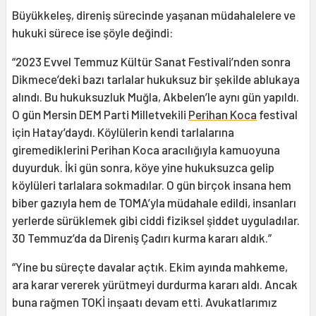
Büyükkeleş, direniş sürecinde yaşanan müdahalelere ve
hukuki sürece ise şöyle değindi:
“2023 Evvel Temmuz Kültür Sanat Festivali’nden sonra
Dikmece’deki bazı tarlalar hukuksuz bir şekilde ablukaya
alındı. Bu hukuksuzluk Muğla, Akbelen’le aynı gün yapıldı.
O gün Mersin DEM Parti Milletvekili
Perihan Koca
festival
için Hatay’daydı. Köylülerin kendi tarlalarına
giremediklerini Perihan Koca aracılığıyla kamuoyuna
duyurduk. İki gün sonra, köye yine hukuksuzca gelip
köylüleri tarlalara sokmadılar. O gün birçok insana hem
biber gazıyla hem de TOMA’yla müdahale edildi, insanları
yerlerde sürüklemek gibi ciddi fiziksel şiddet uyguladılar.
30 Temmuz’da da Direniş Çadırı kurma kararı aldık.”
“Yine bu süreçte davalar açtık. Ekim ayında mahkeme,
ara karar vererek yürütmeyi durdurma kararı aldı. Ancak
buna rağmen TOKİ inşaatı devam etti. Avukatlarımız