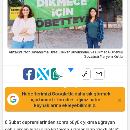
Antakya Mor Dayanışma Üyesi Selver Büyükkeleş ve Dikmece Direnişi
Sözcüsü Meryem Kutlu
Haberlerimizi Google'da daha sık görmek
×
için bianet'i tercih ettiğiniz haber
kaynaklarına ekleyebilirsiniz...
6 Şubat depremlerinden sonra büyük yıkıma uğrayan
şehirlerden birisi olan
Hatay
'da, uzmanların “riskli alan”