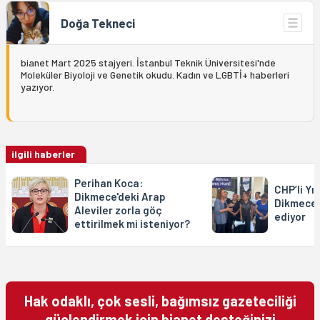
Doğa Tekneci
bianet Mart 2025 stajyeri. İstanbul Teknik Üniversitesi'nde
Moleküler Biyoloji ve Genetik okudu. Kadın ve LGBTİ+ haberleri
yazıyor.
ilgili haberler
Perihan Koca:
CHP’li Yı
Dikmece'deki Arap
Dikmece’
Aleviler zorla göç
ediyor
ettirilmek mi isteniyor?
Hak odaklı, çok sesli, bağımsız gazeteciliği
güçlendirmek için bianet desteğinizi