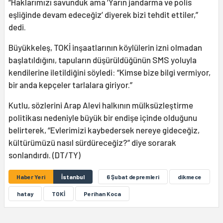
“Haklarımızı savunduk ama ‘Yarın jandarma ve polis
eşliğinde devam edeceğiz’ diyerek bizi tehdit ettiler,”
dedi.
Büyükkeleş, TOKİ inşaatlarının köylülerin izni olmadan
başlatıldığını, tapuların düşürüldüğünün SMS yoluyla
kendilerine iletildiğini söyledi: “Kimse bize bilgi vermiyor,
bir anda kepçeler tarlalara giriyor.”
Kutlu, sözlerini Arap Alevi halkının mülksüzleştirme
politikası nedeniyle büyük bir endişe içinde olduğunu
belirterek, “Evlerimizi kaybedersek nereye gideceğiz,
kültürümüzü nasıl sürdüreceğiz?” diye sorarak
sonlandırdı. (DT/TY)
Haber Yeri
İstanbul
6 Şubat depremleri
dikmece
hatay
TOKİ
Perihan Koca