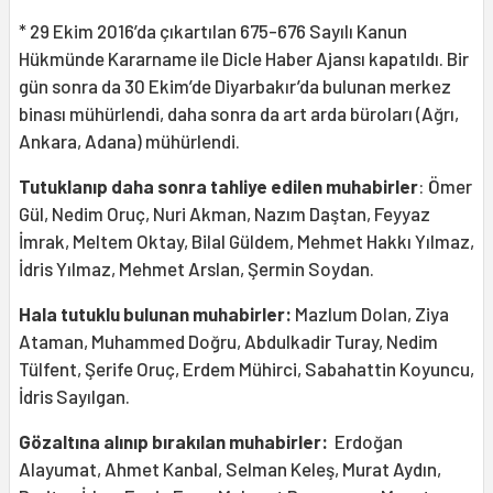
* 29 Ekim 2016’da çıkartılan 675-676 Sayılı Kanun
Hükmünde Kararname ile Dicle Haber Ajansı kapatıldı. Bir
gün sonra da 30 Ekim’de Diyarbakır’da bulunan merkez
binası mühürlendi, daha sonra da art arda büroları (Ağrı,
Ankara, Adana) mühürlendi.
Tutuklanıp daha sonra tahliye edilen muhabirler
: Ömer
Gül, Nedim Oruç, Nuri Akman, Nazım Daştan, Feyyaz
İmrak, Meltem Oktay, Bilal Güldem, Mehmet Hakkı Yılmaz,
İdris Yılmaz, Mehmet Arslan, Şermin Soydan.
Hala tutuklu bulunan muhabirler:
Mazlum Dolan, Ziya
Ataman, Muhammed Doğru, Abdulkadir Turay, Nedim
Tülfent, Şerife Oruç, Erdem Mühirci, Sabahattin Koyuncu,
İdris Sayılgan.
Gözaltına alınıp bırakılan muhabirler:
Erdoğan
Alayumat, Ahmet Kanbal, Selman Keleş, Murat Aydın,