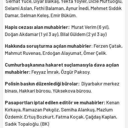
Serhat Yüce, Diyar Balkaş, Yekta Yöyler, Dicle Müftüoğlu,
Selami Aslan, Fethi Balaman, Aynur İnedi, Mehmet Sıddık
Damar, Selman Keleş, Emir Büküm.
Hapis cezası alan muhabirler:
Murat Verim (6 yıl),
Doğan Akdamar (1 yıl 3 ay), Bilal Güldem (2 yıl 3 ay)
Hakkında soruşturma açılan muhabirler
: Ferzen Çatak,
Mahmut Ruvenas, Erdoğan Alayumat, Ömer Çelik.
Cumhurbaşkanına hakaret suçlamasıyla dava açılan
muhabirler:
Feyyaz İmrak, Özgür Paksoy.
Polisin baskın düzenlediği bürolar:
Diyarbakır merkez
binası, Hakkari bürosu, Yüksekova bürosu.
Pasaportları iptal edilen editör ve muhabirler:
Kenan
Kırkaya, Ramazan Pekgöz, Semiha Alankuş, Mazlum
Özdemir, Ertuş Bozkurt, Fatma Koçak, Çağdaş Kaplan,
Sadık Topaloğlu. (BK)