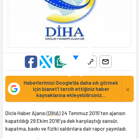
Haberlerimizi Google'da daha sık görmek
×
için bianet'i tercih ettiğiniz haber
kaynaklarına ekleyebilirsiniz...
Dicle Haber Ajansı (
DİHA
) 24 Temmuz 2015’ten ajansın
kapatıldığı 29 Ekim 2016’ya dek karşılaştığı sansür,
kapatma, baskı ve fiziki saldırılara dair rapor yayınladı.