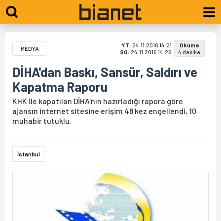
YT:
24.11.2016 14:21
Okuma
MEDYA
SG:
24.11.2016 14:26
4 dakika
DİHA'dan Baskı, Sansür, Saldırı ve
Kapatma Raporu
KHK ile kapatılan DİHA'nın hazırladığı rapora göre
ajansın internet sitesine erişim 48 kez engellendi, 10
muhabir tutuklu.
İstanbul