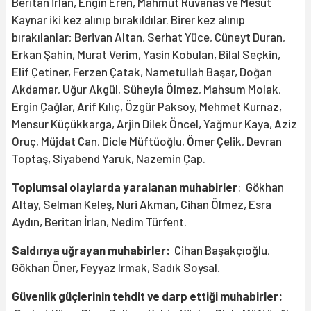
Beritan İrlan, Engin Eren, Mahmut Ruvanas ve Mesut
Kaynar iki kez alınıp bırakıldılar. Birer kez alınıp
bırakılanlar; Berivan Altan, Serhat Yüce, Cüneyt Duran,
Erkan Şahin, Murat Verim, Yasin Kobulan, Bilal Seçkin,
Elif Çetiner, Ferzen Çatak, Nametullah Başar, Doğan
Akdamar, Uğur Akgül, Süheyla Ölmez, Mahsum Molak,
Ergin Çağlar, Arif Kılıç, Özgür Paksoy, Mehmet Kurnaz,
Mensur Küçükkarga, Arjin Dilek Öncel, Yağmur Kaya, Aziz
Oruç, Müjdat Can, Dicle Müftüoğlu, Ömer Çelik, Devran
Toptaş, Siyabend Yaruk, Nazemin Çap.
Toplumsal olaylarda yaralanan muhabirler
: Gökhan
Altay, Selman Keleş, Nuri Akman, Cihan Ölmez, Esra
Aydın, Beritan İrlan, Nedim Türfent.
Saldırıya uğrayan muhabirler:
Cihan Başakçıoğlu,
Gökhan Öner, Feyyaz Irmak, Sadık Soysal.
Güvenlik güçlerinin tehdit ve darp ettiği muhabirler: