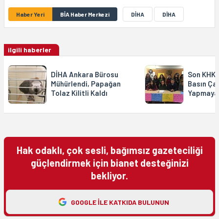
Haber Yeri
BİA Haber Merkezi
DİHA
DÎHA
ilgili haberler
DİHA Ankara Bürosu
Son KHK i
Mühürlendi, Papağan
Basın Çal
Tolaz Kilitli Kaldı
Yapmaya
Hak odaklı, çok sesli, bağımsız gazeteciliği
güçlendirmek için bianet desteğinizi
bekliyor.
GOOGLE ILE KATKIDA BULUNUN