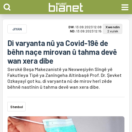
DW:
13.09.2023 12:08
Xwendin
JIYAN
ND:
13.09.2023 12:15
2 xulek
Di varyanta nû ya Covid-19ê de
bêhn naçe mirovan û tahma devê
wan xera dibe
Serokê Beşa Makezanistê ya Nexweşiyên Sîngê yê
Fakutleya Tipê ya Zanîngeha Altinbaşê Prof. Dr. Şevket
Ozkayayî got ku, di varyanta nû de mirov herî zêde
bêhnê nastînin û tahma devê wan xera dibe.
Stenbol