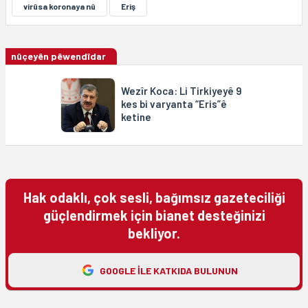
virûsa koronaya nû
Eriş
nûçeyên pêwendîdar
Wezîr Koca: Li Tirkiyeyê 9
kes bi varyanta “Eris”ê
ketine
Hak odaklı, çok sesli, bağımsız gazeteciliği
güçlendirmek için bianet desteğinizi
bekliyor.
GOOGLE ILE KATKIDA BULUNUN