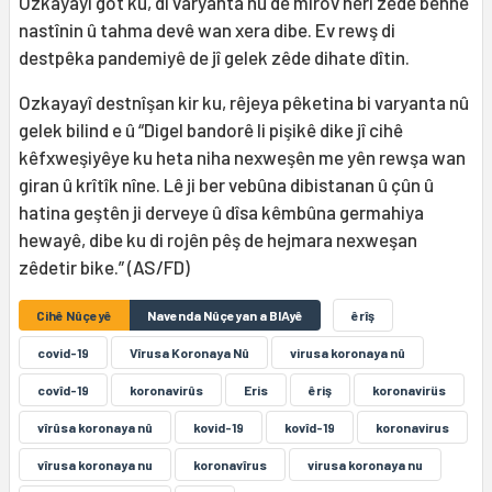
Ozkayayî got ku, di varyanta nû de mirov herî zêde bêhnê
nastînin û tahma devê wan xera dibe. Ev rewş di
destpêka pandemiyê de jî gelek zêde dihate dîtin.
Ozkayayî destnîşan kir ku, rêjeya pêketina bi varyanta nû
gelek bilind e û “Digel bandorê li pişikê dike jî cihê
kêfxweşiyêye ku heta niha nexweşên me yên rewşa wan
giran û krîtîk nîne. Lê ji ber vebûna dibistanan û çûn û
hatina geştên ji derveye û dîsa kêmbûna germahiya
hewayê, dibe ku di rojên pêş de hejmara nexweşan
zêdetir bike.” (AS/FD)
Cihê Nûçeyê
Navenda Nûçeyan a BIAyê
êrîş
covid-19
Vîrusa Koronaya Nû
virusa koronaya nû
covîd-19
koronavirûs
Eris
êriş
koronavirüs
vîrûsa koronaya nû
kovid-19
kovîd-19
koronavirus
vîrusa koronaya nu
koronavîrus
virusa koronaya nu