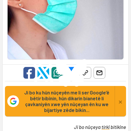
Ji bo ku hûn nûçeyên me li ser Google’ê
bêtir bibînin, hûn dikarin bianetê li
×
çavkaniyên xwe yên nûçeyan ên ku we
bijartiye zêde bikin...
Ji bo nûçeya
tirkî
bitikîne