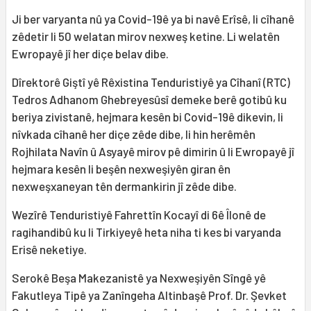
Ji ber varyanta nû ya Covid-19ê ya bi navê Erîsê, li cîhanê
zêdetir li 50 welatan mirov nexweş ketine. Li welatên
Ewropayê jî her diçe belav dibe.
Dîrektorê Giştî yê Rêxistina Tenduristiyê ya Cîhanî (RTC)
Tedros Adhanom Ghebreyesûsî demeke berê gotibû ku
beriya zivistanê, hejmara kesên bi Covid-19ê dikevin, li
nîvkada cîhanê her diçe zêde dibe, li hin herêmên
Rojhilata Navîn û Asyayê mirov pê dimirin û li Ewropayê jî
hejmara kesên li beşên nexweşiyên giran ên
nexweşxaneyan tên dermankirin jî zêde dibe.
Wezîrê Tenduristiyê Fahrettîn Kocayî di 6ê Îlonê de
ragihandibû ku li Tirkiyeyê heta niha ti kes bi varyanda
Erisê neketiye.
Serokê Beşa Makezanistê ya Nexweşiyên Sîngê yê
Fakutleya Tipê ya Zanîngeha Altinbaşê Prof. Dr. Şevket