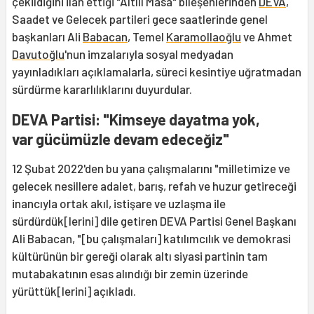
çekildiğini ilan ettiği "Altılı Masa" bileşenlerinden
DEVA
,
Saadet ve Gelecek partileri gece saatlerinde genel
başkanları Ali
Babacan
, Temel
Karamollaoğlu
ve Ahmet
Davutoğlu
'nun imzalarıyla sosyal medyadan
yayınladıkları açıklamalarla, süreci kesintiye uğratmadan
sürdürme kararlılıklarını duyurdular.
DEVA Partisi: "Kimseye dayatma yok,
var gücümüzle devam edeceğiz"
12 Şubat 2022'den bu yana çalışmalarını "milletimize ve
gelecek nesillere adalet, barış, refah ve huzur getireceği
inancıyla ortak akıl, istişare ve uzlaşma ile
sürdürdük[lerini] dile getiren DEVA Partisi Genel Başkanı
Ali Babacan, "[bu çalışmaları] katılımcılık ve demokrasi
kültürünün bir gereği olarak altı siyasi partinin tam
mutabakatının esas alındığı bir zemin üzerinde
yürüttük[lerini] açıkladı.