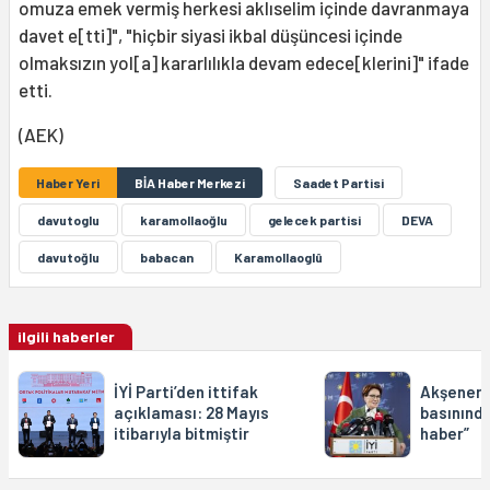
omuza emek vermiş herkesi aklıselim içinde davranmaya
davet e[tti]", "hiçbir siyasi ikbal düşüncesi içinde
olmaksızın yol[a] kararlılıkla devam edece[klerini]" ifade
etti.
(AEK)
Haber Yeri
BİA Haber Merkezi
Saadet Partisi
davutoglu
karamollaoğlu
gelecek partisi
DEVA
davutoğlu
babacan
Karamollaoglû
ilgili haberler
İYİ Parti’den ittifak
Akşener’i
açıklaması: 28 Mayıs
basınında
itibarıyla bitmiştir
haber”