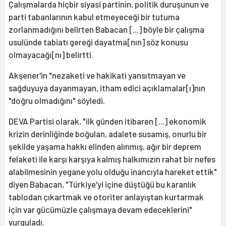
Çalışmalarda hiçbir siyasi partinin, politik duruşunun ve
parti tabanlarının kabul etmeyeceği bir tutuma
zorlanmadığını belirten Babacan [...] böyle bir çalışma
usulünde tabiatı gereği dayatma[nın] söz konusu
olmayacağı[nı] belirtti.
Akşener'in "nezaketi ve hakikati yansıtmayan ve
sağduyuya dayanmayan, itham edici açıklamalar[ı]nın
"doğru olmadığını" söyledi.
DEVA Partisi olarak, "ilk günden itibaren [...] ekonomik
krizin derinliğinde boğulan, adalete susamış, onurlu bir
şekilde yaşama hakkı elinden alınmış, ağır bir deprem
felaketi ile karşı karşıya kalmış halkımızın rahat bir nefes
alabilmesinin yegane yolu olduğu inancıyla hareket ettik"
diyen Babacan, "Türkiye'yi içine düştüğü bu karanlık
tablodan çıkartmak ve otoriter anlayıştan kurtarmak
için var gücümüzle çalışmaya devam edeceklerini"
vurguladı.