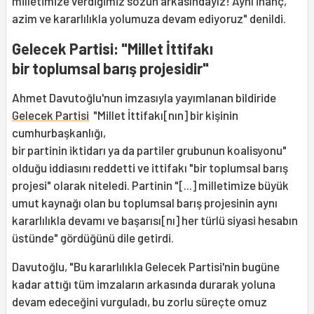
milletimize verdiğimiz sozun arkasındayız! Aynı inanç,
azim ve kararlılıkla yolumuza devam ediyoruz" denildi.
Gelecek Partisi: "Millet İttifakı
bir toplumsal barış projesidir"
Ahmet Davutoğlu'nun imzasıyla yayımlanan bildiride
Gelecek Partisi
"Millet İttifakı[nın] bir kişinin
cumhurbaşkanlığı,
bir partinin iktidarı ya da partiler grubunun koalisyonu"
olduğu iddiasını reddetti ve ittifakı "bir toplumsal barış
projesi" olarak niteledi. Partinin "[...] milletimize büyük
umut kaynağı olan bu toplumsal barış projesinin aynı
kararlılıkla devamı ve başarısı[nı] her türlü siyasi hesabın
üstünde" gördüğünü dile getirdi.
Davutoğlu, "Bu kararlılıkla Gelecek Partisi'nin bugüne
kadar attığı tüm imzaların arkasında durarak yoluna
devam edeceğini vurguladı, bu zorlu süreçte omuz