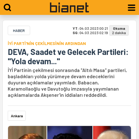
YT:
04.03.2023 00:21
Okuma
HABER
SG:
04.03.2023 02:19
2 dakika
İYİ PARTİ'NİN ÇEKİLMESİNİN ARDINDAN
DEVA, Saadet ve Gelecek Partileri:
"Yola devam..."
İYİ Partinin çekilmesi sonrasında "Altılı Masa" partileri,
başladıkları yolda yürümeye devam edeceklerini
duyuran açıklamalar yayımladı. Babacan,
Karamollaoğlu ve Davutoğlu imzasıyla yayımlanan
açıklamalarda Akşener'in iddiaları reddedildi.
Ankara