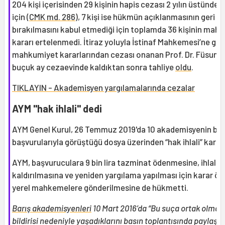
204 kişi içerisinden 29 kişinin hapis cezası 2 yılın üstünde k
için (
CMK md. 286
), 7 kişi ise hükmün açıklanmasının geri
bırakılmasını kabul etmediği için toplamda 36 kişinin mah
kararı ertelenmedi. İtiraz yoluyla İstinaf Mahkemesi’ne gid
mahkumiyet kararlarından cezası onanan Prof. Dr. Füsun Üs
buçuk ay cezaevinde kaldıktan sonra tahliye
oldu
.
TIKLAYIN - Akademisyen yargılamalarında cezalar
AYM "hak ihlali" dedi
AYM Genel Kurul, 26 Temmuz 2019'da 10 akademisyenin bir
başvurularıyla görüştüğü dosya üzerinden “hak ihlali” karar
AYM, başvuruculara 9 bin lira tazminat ödenmesine, ihlalin
kaldırılmasına ve yeniden yargılama yapılması için karar ör
yerel mahkemelere gönderilmesine de hükmetti.
Barış akademisyenleri
10 Mart 2016’da “Bu suça ortak olmay
bildirisi nedeniyle yaşadıklarını basın toplantısında paylaştıl