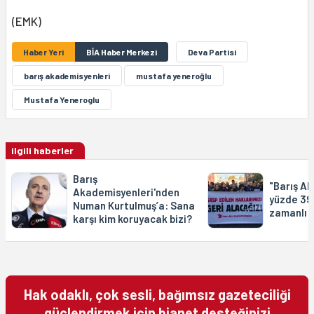
(EMK)
Haber Yeri
BİA Haber Merkezi
Deva Partisi
barış akademisyenleri
mustafa yeneroğlu
Mustafa Yeneroglu
ilgili haberler
Barış
"Barış A
Akademisyenleri'nden
yüzde 39
Numan Kurtulmuş’a: Sana
zamanlı bi
karşı kim koruyacak bizi?
Hak odaklı, çok sesli, bağımsız gazeteciliği
güçlendirmek için bianet desteğinizi