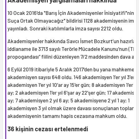
10 Ocak 2016'da "Barış İçin Akademisyenler İnisiyatifi"nin (
Suça Ortak Olmayacağız" bildirisi 1128 akademisyenin imzas
yayınladı. Sonraki katılımlarla imza sayısı 2212 oldu.
Akademisyenler hakkında Savcı İsmet Bozkurt’un hazırladı
iddianame ile 3713 sayılı Terörle Mücadele Kanunu'nun (TMK
propogandası” fiilini düzenleyen 7/2 maddesinden dava açıl
6 Eylül 2019 itibariyle 5 Aralık 2017'den bu yana mahkemey
akademisyen sayısı 648 oldu. 146 akademisyen 1’er yıl 3’er a
akademisyen 1'er yıl 10'ar ay 15'er gün; 8 akademisyen 1'er yıl
ay; 2 akademisyen 1'er yıl 6'şar ay 22'şer gün; 17 akademisyen
ay; 7 akademisyen 2 yıl 6 ay; 5 akademisyene 2 yıl 1 ay; 1
akademisyen 3 yıl olmak üzere davası sonuçlanan toplam 
akademisyenin tamamı hapis cezasına mahkum oldu.
36 kişinin cezası ertelenmedi