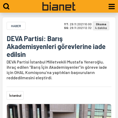
YT:
29.11.2021 10:00
Okuma
HABER
SG:
29.11.2021 12:32
4 dakika
DEVA Partisi: Barış
Akademisyenleri görevlerine iade
edilsin
DEVA Partisi İstanbul Milletvekili Mustafa Yeneroğlu,
ihraç edilen “Barış İçin Akademisyenler”in göreve iade
için OHAL Komisyonu’na yaptıkları başvuruların
reddedilmesini eleştirdi.
İstanbul