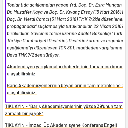
Toplantıda açıklamaları yapan Yrd. Doç. Dr. Esra Mungan, Yr
Dr. Muzaffer Kaya ve Doç. Dr. Kıvanç Ersoy (15 Mart 2016) ile
Doç. Dr. Meral Camcı (31 Mart 2016) TMK 7/2'de düzenlenen “
propagandası” suçlamasıyla tutuklandılar, 22 Nisan 2016’da
bırakıldılar. Savcının talebi üzerine Adalet Bakanlığı “Türk Mil
Türkiye Cumhuriyeti Devletini, Devletin kurum ve organların
aşağılama"yı düzenleyen TCK 301. maddeden yargılanma izni
Dava TMK 7/2'den sürüyor.
Akademisyen yargılamaları haberlerinin tamamına burada
ulaşabilirsiniz
.
Barış Akademisyenleri’nin beyanlarının tam metinlerine bu
ulaşabilirsiniz.
TIKLAYIN - "Barış Akademisyenlerinin yüzde 39'unun tam
zamanlı bir işi yok"
TIKLAYIN - İmzacı Üç Akademisyene Konferans Engeli