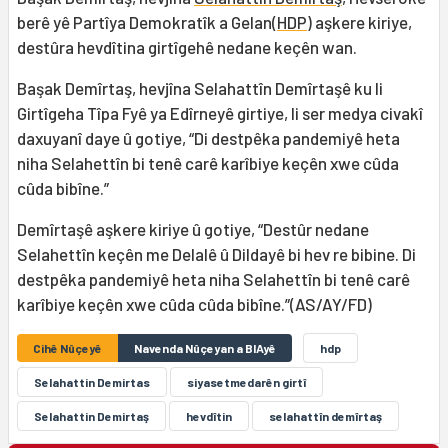
berê yê Partîya Demokratîk a Gelan(
HDP
) aşkere kiriye,
destûra hevdîtina girtîgehê nedane keçên wan.
Başak Demîrtaş, hevjîna Selahattîn Demîrtaşê ku li
Girtîgeha Tîpa Fyê ya Edîrneyê girtiye, li ser medya civakî
daxuyanî daye û gotiye, “Di destpêka pandemiyê heta
niha Selahettîn bi tenê carê karîbiye keçên xwe cûda
cûda bibîne.”
Demîrtaşê aşkere kiriye û gotiye, “Destûr nedane
Selahettîn keçên me Delalê û Dildayê bi hev re bibine. Di
destpêka pandemiyê heta niha Selahettîn bi tenê carê
karîbiye keçên xwe cûda cûda bibîne.”(AS/AY/FD)
Cihê Nûçeyê
Navenda Nûçeyan a BIAyê
hdp
Selahattin Demirtas
siyasetmedarên girtî
Selahattin Demirtaş
hevdîtin
selahattîn demîrtaş