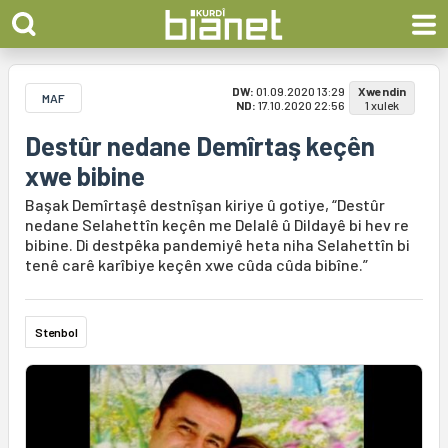
DW:
01.09.2020 13:29
Xwendin
MAF
ND:
17.10.2020 22:56
1 xulek
Destûr nedane Demîrtaş keçên
xwe bibine
Başak Demîrtaşê destnîşan kiriye û gotiye, “Destûr
nedane Selahettîn keçên me Delalê û Dildayê bi hev re
bibine. Di destpêka pandemiyê heta niha Selahettîn bi
tenê carê karîbiye keçên xwe cûda cûda bibîne.”
Stenbol