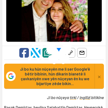
Ji bo ku hûn nûçeyên me li ser Google’ê
bêtir bibînin, hûn dikarin bianetê li
×
çavkaniyên xwe yên nûçeyan ên ku we
bijartiye zêde bikin...
Ji bo nûçeya
tirkî
/
ingilîzî
bitikîne
Başak Demîrtaş, hevjîna
Selahattîn Demîrtaş
, Hevserokê