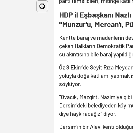
parti temsilcileri, mitinge katıl
HDP il Eşbaşkanı Nazlı
"Munzur'u, Mercan'ı, P
Kentte baraj ve madenlerin dev
çeken Halkların Demokratik Part
su akıntısına bile baraj yapıldığ
Öz 8 Ekim'de Seyit Rıza Meydan
yoluyla doğa katliamı yapmak is
söylüyor.
"Ovacık, Mazgirt, Nazimiye gibi
Dersim'deki belediyeden köy m
diye haykıracağız" diyor.
Dersim'in bir Alevi kenti olduğ