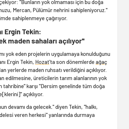
çekiyor: "Bunların yok olmaması için bu doğa
muzu, Mercan, Pülümür nehrini sahipleniyoruz."
biçimde sahiplenmeye çağırıyor.
 Ergin Tekin:
ek maden sahaları açılıyor"
mı yok eden projelerin uygulamaya konulduğunu
nı Ergin Tekin,
Hozat
'ta son dönemlerde
ağaç
lan yerlerde maden ruhsatı verildiğini açıklıyor.
an edilmesine, üreticilerin tarım alanlarının yok
n tahribine" karşı "Dersim genelinde tüm doğa
[klerini]" açıklıyor.
un devamı da gelecek." diyen Tekin, "halkı,
elesi veren herkesi" yanlarında durmaya