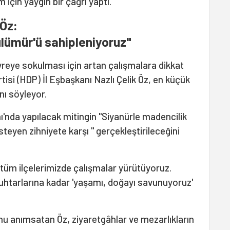
ım için yaygın bir çağrı yaptı.
 Öz:
ülümür'ü sahipleniyoruz"
reye sokulması için artan çalışmalara dikkat
isi (HDP) İl Eşbaşkanı Nazlı Çelik Öz, en küçük
ını söyleyor.
ı'nda yapılacak mitingin "Siyanürle madencilik
teyen zihniyete karşı " gerçekleştirileceğini
 tüm ilçelerimizde çalışmalar yürütüyoruz.
uhtarlarına kadar 'yaşamı, doğayı savunuyoruz'
unu anımsatan Öz, ziyaretgâhlar ve mezarlıkların