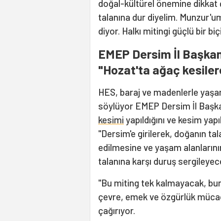
doğal-kültürel önemine dikkat 
talanına dur diyelim. Munzur'u
diyor. Halkı mitingi güçlü bir 
EMEP Dersim İl Başkanı
"Hozat'ta ağaç kesiler
HES, baraj ve madenlerle yaşa
söylüyor EMEP Dersim İl Başka
kesimi
yapıldığını ve kesim yapı
"Dersim'e girilerek, doğanın tal
edilmesine ve yaşam alanlarını
talanına karşı duruş sergileyece
"Bu miting tek kalmayacak, bun
çevre, emek ve özgürlük mücad
çağırıyor.