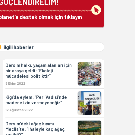
GÜÇLENDİRELİM!
bianet'e destek olmak için tıklayın
ilgili haberler
Dersim halkı, yaşam alanları için
bir araya geldi: “Ekoloji
mücadelesi politiktir”
8 Ekim 2022
Kiğı’da eylem: “Peri Vadisi’nde
madene izin vermeyeceğiz”
12 Ağustos 2022
Dersim’deki ağaç kıyımı
Meclis'te: “İhaleyle kaç ağaç
kesildi?”