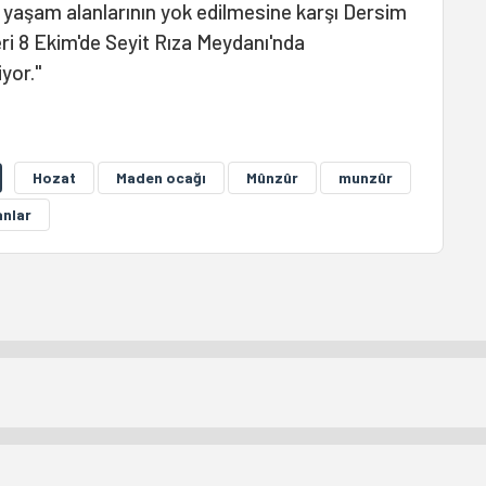
u yaşam alanlarının yok edilmesine karşı Dersim
eri 8 Ekim'de Seyit Rıza Meydanı'nda
iyor."
Hozat
Maden ocağı
Mûnzûr
munzûr
nlar