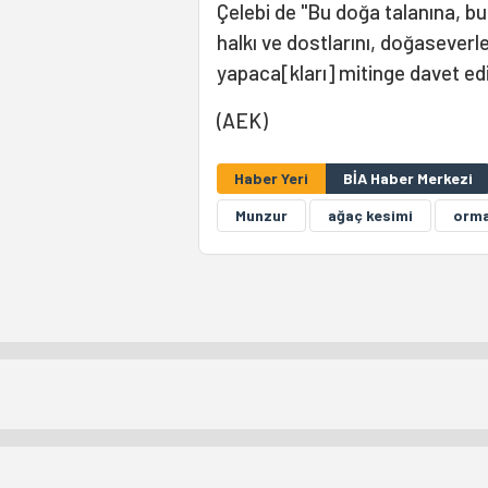
Çelebi de "Bu doğa talanına, b
halkı ve dostlarını, doğaseverl
yapaca[kları] mitinge davet ed
(AEK)
Haber Yeri
BİA Haber Merkezi
Munzur
ağaç kesimi
orma