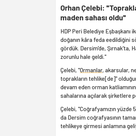
Orhan Çelebi: "Toprakla
maden sahası oldu"
HDP Peri Belediye Eşbaşkanı ik
doğanın kâra feda eedildiğini 
gördük. Dersim'de, Şırnak'ta, 
zorunlu hale geldi."
Çelebi, "
Ormanlar
, akarsular, n
toprakların tehlike[de]" olduğun
devam eden orman katliamının 
sahalarına açılarak şirketlere pe
Çelebi, "Coğrafyamızın yüzde 5
da Dersim coğrafyasının tamam
tehlikeye girmesi anlamına geli