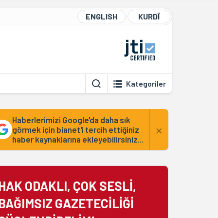
ENGLISH
KURDÎ
Kategoriler
Haberlerimizi Google'da daha sık
×
görmek için bianet'i tercih ettiğiniz
haber kaynaklarına ekleyebilirsiniz...
HAK ODAKLI, ÇOK SESLİ,
BAĞIMSIZ GAZETECİLİĞİ