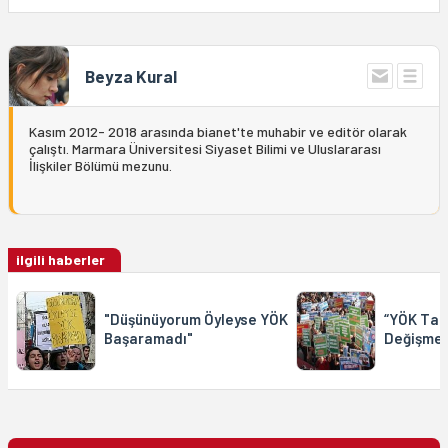
Beyza Kural
Kasım 2012- 2018 arasında bianet'te muhabir ve editör olarak
çalıştı. Marmara Üniversitesi Siyaset Bilimi ve Uluslararası
İlişkiler Bölümü mezunu.
ilgili haberler
"Düşünüyorum Öyleyse YÖK
“YÖK Tas
Başaramadı"
Değişmed