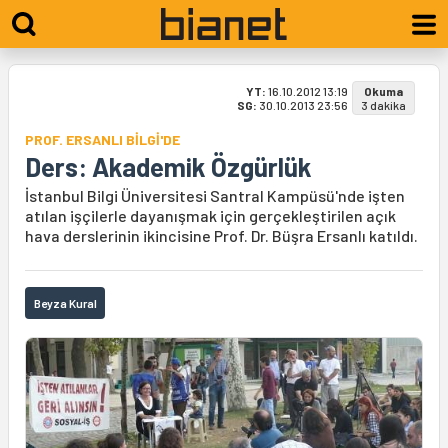
YT:
16.10.2012 13:19
Okuma
SG:
30.10.2013 23:56
3 dakika
PROF. ERSANLI BİLGİ'DE
Ders: Akademik Özgürlük
İstanbul Bilgi Üniversitesi Santral Kampüsü'nde işten
atılan işçilerle dayanışmak için gerçekleştirilen açık
hava derslerinin ikincisine Prof. Dr. Büşra Ersanlı katıldı.
Beyza Kural