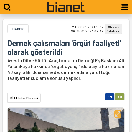
YT:
08.01.2024 11:37
Okuma
HABER
SG:
15.01.2024 09:39
1 dakika
Dernek çalışmaları 'örgüt faaliyeti'
olarak gösterildi
Avesta Dil ve Kültür Araştırmaları Derneği Eş Başkanı Ali
Yalçınkaya hakkında “örgüt üyeliği” iddiasıyla hazırlanan
48 sayfalık iddianamede, dernek adına yürüttüğü
faaliyetler suçlama konusu yapıldı.
EN
KU
BİA Haber Merkezi