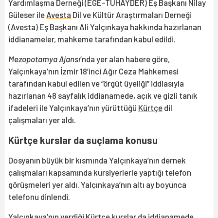
Yardımlaşma Derneği (EGE-TUHAYDER) Eş Başkanı Nilay
Güleser ile
Avesta
Dil ve Kültür Araştırmaları Derneği
(Avesta) Eş Başkanı Ali Yalçınkaya hakkında hazırlanan
iddianameler, mahkeme tarafından kabul edildi.
Mezopotamya Ajansı
’nda yer alan habere göre,
Yalçınkaya’nın İzmir 18’inci Ağır Ceza Mahkemesi
tarafından kabul edilen ve “örgüt üyeliği” iddiasıyla
hazırlanan 48 sayfalık iddianamede, açık ve gizli tanık
ifadeleri ile Yalçınkaya’nın yürüttüğü
Kürtçe
dil
çalışmaları yer aldı.
Kürtçe kurslar da suçlama konusu
Dosyanın büyük bir kısmında Yalçınkaya’nın dernek
çalışmaları kapsamında kursiyerlerle yaptığı telefon
görüşmeleri yer aldı. Yalçınkaya’nın altı ay boyunca
telefonu dinlendi.
Yalçınkaya’nın verdiği Kürtçe kurslar da iddianamede