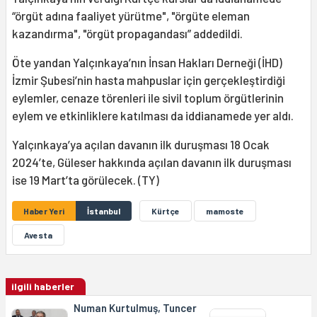
“örgüt adına faaliyet yürütme", "örgüte eleman
kazandırma", "örgüt propagandası” addedildi.
Öte yandan Yalçınkaya’nın İnsan Hakları Derneği (İHD)
İzmir Şubesi’nin hasta mahpuslar için gerçekleştirdiği
eylemler, cenaze törenleri ile sivil toplum örgütlerinin
eylem ve etkinliklere katılması da iddianamede yer aldı.
Yalçınkaya’ya açılan davanın ilk duruşması 18 Ocak
2024’te, Güleser hakkında açılan davanın ilk duruşması
ise 19 Mart’ta görülecek. (TY)
Haber Yeri
İstanbul
Kürtçe
mamoste
Avesta
ilgili haberler
Numan Kurtulmuş, Tuncer