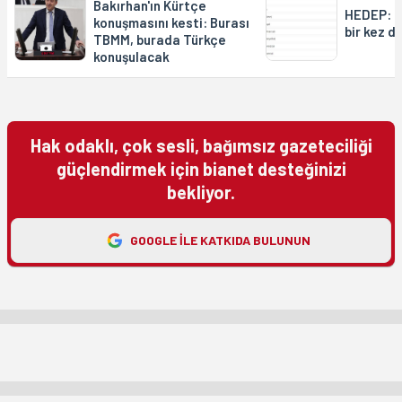
Bakırhan'ın Kürtçe
HEDEP: D
konuşmasını kesti: Burası
bir kez d
TBMM, burada Türkçe
konuşulacak
Hak odaklı, çok sesli, bağımsız gazeteciliği
güçlendirmek için bianet desteğinizi
bekliyor.
GOOGLE ILE KATKIDA BULUNUN