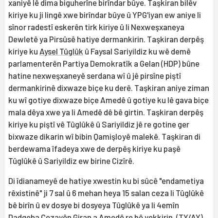
xaniyê lê dima biguherîne birîndar bûye. Taşkiran bilêv
kiriye ku ji lingê xwe birîndar bûye û YPG'iyan ew aniye li
sînor radestî eskerên tirk kiriye û li Nexweşxaneya
Dewletê ya Pirsûsê hatiye dermankirin. Taşkiran derpêş
kiriye ku
Aysel Tûglûk
û Faysal Sariyildiz ku wê demê
parlamenterên Partiya Demokratîk a Gelan (HDP) bûne
hatine nexweşxaneyê serdana wî û jê pirsîne piştî
dermankirinê dixwaze biçe ku derê. Taşkiran aniye ziman
ku wî gotiye dixwaze biçe Amedê û gotiye ku lê gava biçe
mala dêya xwe ya li Amedê dê bê girtin. Taşkiran derpêş
kiriye ku piştî vê Tûglûkê û Sariyildiz jê re gotine ger
bixwaze dikarin wî bibin Qamişloyê malekê. Taşkiran di
berdewama îfadeya xwe de derpêş kiriye ku paşê
Tûglûkê û Sariyildiz ew birine Cizîrê.
Di îdianameyê de hatiye xwestin ku bi sûcê "endametiya
rêxistinê" ji 7 sal û 6 mehan heya 15 salan ceza li Tûglûkê
bê birîn û ev dosye bi dosyeya Tûglûkê ya li 4emîn
Dadgeha Cezayên Giran a Amedê re bê yekkirin. (TY/AY)