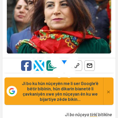
Ji bo ku hûn nûçeyên me li ser Google’ê
bêtir bibînin, hûn dikarin bianetê li
×
çavkaniyên xwe yên nûçeyan ên ku we
bijartiye zêde bikin...
Ji bo nûçeya
tirkî
bitikîne