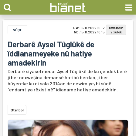
DW:
15.11.2022 10:12
Xwendin
NÛÇE
ND:
15.11.2022 10:15
2 xulek
Derbarê Aysel Tûglûkê de
îddianameyeke nû hatiye
amadekirin
Derbarê siyasetmedar Aysel Tûglûkê de ku çendek berê
ji ber nexweşîna demansê hatibû berdan, ji ber
bûyereke ku di sala 2014an de qewimiye, bi sûcê
"endamtiya rêxistinê" îdianame hatiye amadekirin.
Stenbol