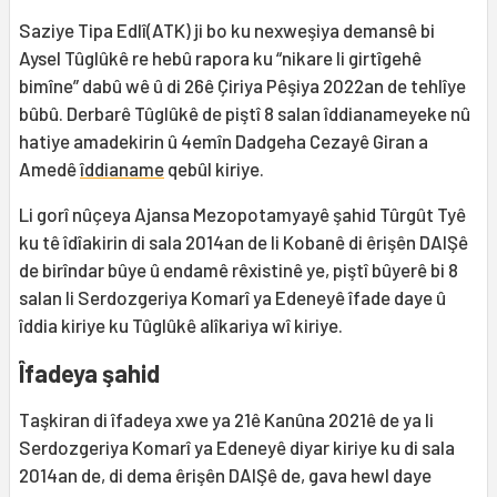
Saziye Tipa Edlî(ATK) ji bo ku nexweşiya demansê bi
Aysel Tûglûkê re hebû rapora ku “nikare li girtîgehê
bimîne” dabû wê û di 26ê Çiriya Pêşiya 2022an de tehlîye
bûbû. Derbarê Tûglûkê de piştî 8 salan îddianameyeke nû
hatiye amadekirin û 4emîn Dadgeha Cezayê Giran a
Amedê
îddianame
qebûl kiriye.
Li gorî nûçeya Ajansa Mezopotamyayê şahid Tûrgût Tyê
ku tê îdîakirin di sala 2014an de li Kobanê di êrişên DAIŞê
de birîndar bûye û endamê rêxistinê ye, piştî bûyerê bi 8
salan li Serdozgeriya Komarî ya Edeneyê îfade daye û
îddia kiriye ku Tûglûkê alîkariya wî kiriye.
Îfadeya şahid
Taşkiran di îfadeya xwe ya 21ê Kanûna 2021ê de ya li
Serdozgeriya Komarî ya Edeneyê diyar kiriye ku di sala
2014an de, di dema êrişên DAIŞê de, gava hewl daye