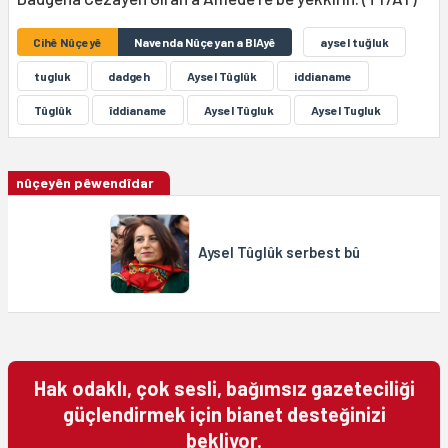
Cihê Nûçeyê
Navenda Nûçeyan a BIAyê
aysel tuğluk
tugluk
dadgeh
Aysel Tûglûk
iddianame
Tûglûk
îddianame
Aysel Tûgluk
Aysel Tugluk
nûçeyên pêwendîdar
Aysel Tûglûk serbest bû
Hak odaklı, çok sesli, bağımsız gazeteciliği
güçlendirmek için bianet desteğinizi
bekliyor.