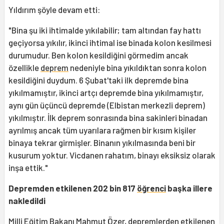
Yıldırım şöyle devam etti:
"Bina şu iki ihtimalde yıkılabilir; tam altından fay hattı
geçiyorsa yıkılır, ikinci ihtimal ise binada kolon kesilmesi
durumudur. Ben kolon kesildiğini görmedim ancak
özellikle
deprem
nedeniyle bina yıkıldıktan sonra kolon
kesildiğini duydum. 6 Şubat'taki ilk depremde bina
yıkılmamıştır, ikinci artçı depremde bina yıkılmamıştır,
aynı gün üçüncü depremde (Elbistan merkezli deprem)
yıkılmıştır. İlk deprem sonrasında bina sakinleri binadan
ayrılmış ancak tüm uyarılara rağmen bir kısım kişiler
binaya tekrar girmişler. Binanın yıkılmasında beni bir
kusurum yoktur. Vicdanen rahatım, binayı eksiksiz olarak
inşa ettik."
Depremden etkilenen 202 bin 817
öğrenci
başka illere
nakledildi
Milli Eğitim Bakanı Mahmut Özer, depremlerden etkilenen