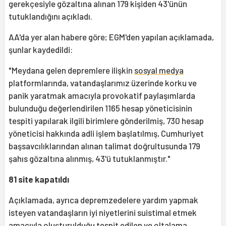
gerekçesiyle gözaltına alınan 179 kişiden 43'ünün
tutuklandığını açıkladı.
AA'da yer alan habere göre; EGM'den yapılan açıklamada,
şunlar kaydedildi:
"Meydana gelen depremlere ilişkin
sosyal medya
platformlarında, vatandaşlarımız üzerinde korku ve
panik yaratmak amacıyla provokatif paylaşımlarda
bulunduğu değerIendirilen 1165 hesap yöneticisinin
tespiti yapılarak ilgili birimlere gönderilmiş, 730 hesap
yöneticisi hakkında adli işlem başlatılmış, Cumhuriyet
başsavcılıklarından alınan talimat doğrultusunda 179
şahıs gözaltına alınmış, 43'ü tutuklanmıştır."
81 site kapatıldı
Açıklamada, ayrıca depremzedelere yardım yapmak
isteyen vatandaşların iyi niyetlerini suistimal etmek
amacıyla oluşturulduğu tespit edilen ve oltalama