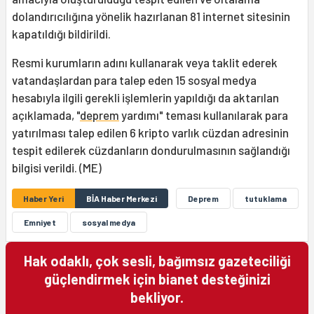
dolandırıcılığına yönelik hazırlanan 81 internet sitesinin
kapatıldığı bildirildi.
Resmi kurumların adını kullanarak veya taklit ederek
vatandaşlardan para talep eden 15 sosyal medya
hesabıyla ilgili gerekli işlemlerin yapıldığı da aktarılan
açıklamada, "
deprem
yardımı" teması kullanılarak para
yatırılması talep edilen 6 kripto varlık cüzdan adresinin
tespit edilerek cüzdanların dondurulmasının sağlandığı
bilgisi verildi. (ME)
Haber Yeri
BİA Haber Merkezi
Deprem
tutuklama
Emniyet
sosyal medya
Hak odaklı, çok sesli, bağımsız gazeteciliği
güçlendirmek için bianet desteğinizi
bekliyor.