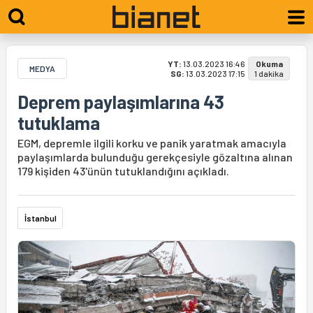
YT:
13.03.2023 16:46
Okuma
MEDYA
SG:
13.03.2023 17:15
1 dakika
Deprem paylaşımlarına 43
tutuklama
EGM, depremle ilgili korku ve panik yaratmak amacıyla
paylaşımlarda bulunduğu gerekçesiyle gözaltına alınan
179 kişiden 43'ünün tutuklandığını açıkladı.
İstanbul