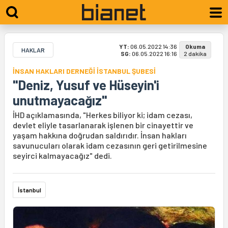
YT:
06.05.2022 14:36
Okuma
HAKLAR
SG:
06.05.2022 16:16
2 dakika
İNSAN HAKLARI DERNEĞİ İSTANBUL ŞUBESİ
"Deniz, Yusuf ve Hüseyin'i
unutmayacağız"
İHD açıklamasında, "Herkes biliyor ki; idam cezası,
devlet eliyle tasarlanarak işlenen bir cinayettir ve
yaşam hakkına doğrudan saldırıdır. İnsan hakları
savunucuları olarak idam cezasının geri getirilmesine
seyirci kalmayacağız" dedi.
İstanbul