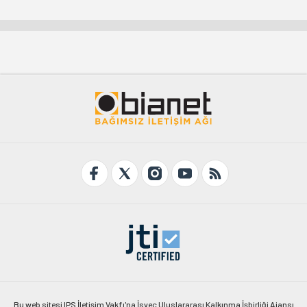
Bu web sitesi IPS İletişim Vakfı'na İsveç Uluslararası Kalkınma İşbirliği Ajansı