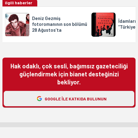
ilgili haberler
Deniz Gezmiş
İdamların
fotoromanının son bölümü
“Türkiye’n
28 Ağustos’ta
Hak odaklı, çok sesli, bağımsız gazeteciliği
güçlendirmek için bianet desteğinizi
bekliyor.
GOOGLE ILE KATKIDA BULUNUN