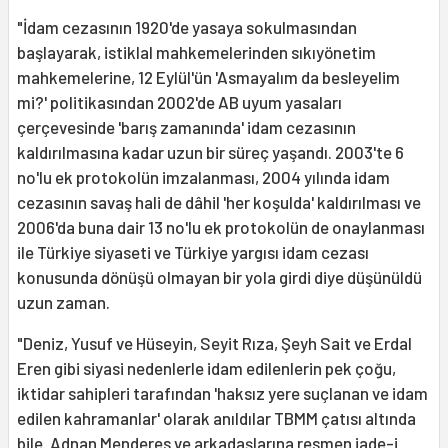
"İdam cezasının 1920'de yasaya sokulmasından
başlayarak, istiklal mahkemelerinden sıkıyönetim
mahkemelerine, 12 Eylül'ün 'Asmayalım da besleyelim
mi?' politikasından 2002'de AB uyum yasaları
çerçevesinde 'barış zamanında' idam cezasının
kaldırılmasına kadar uzun bir süreç yaşandı. 2003'te 6
no'lu ek protokolün imzalanması, 2004 yılında idam
cezasının savaş hali de dâhil 'her koşulda' kaldırılması ve
2006'da buna dair 13 no'lu ek protokolün de onaylanması
ile Türkiye siyaseti ve Türkiye yargısı idam cezası
konusunda dönüşü olmayan bir yola girdi diye düşünüldü
uzun zaman.
"Deniz, Yusuf ve Hüseyin, Seyit Rıza, Şeyh Sait ve Erdal
Eren gibi siyasi nedenlerle idam edilenlerin pek çoğu,
iktidar sahipleri tarafından 'haksız yere suçlanan ve idam
edilen kahramanlar' olarak anıldılar TBMM çatısı altında
bile. Adnan Menderes ve arkadaşlarına resmen iade-i