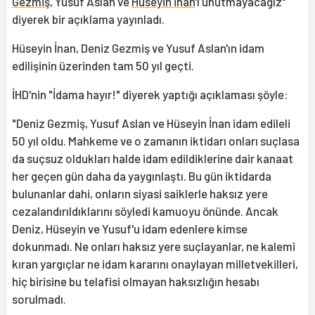
Gezmiş
, Yusuf Aslan ve
Hüseyin İnan
'ı unutmayacağız"
diyerek bir açıklama yayınladı.
Hüseyin İnan, Deniz Gezmiş ve Yusuf Aslan'ın idam
edilişinin üzerinden tam 50 yıl geçti.
İHD'nin "İdama hayır!" diyerek yaptığı açıklaması şöyle:
"Deniz Gezmiş, Yusuf Aslan ve Hüseyin İnan idam edileli
50 yıl oldu. Mahkeme ve o zamanın iktidarı onları suçlasa
da suçsuz oldukları halde idam edildiklerine dair kanaat
her geçen gün daha da yaygınlaştı. Bu gün iktidarda
bulunanlar dahi, onların siyasi saiklerle haksız yere
cezalandırıldıklarını söyledi kamuoyu önünde. Ancak
Deniz, Hüseyin ve Yusuf'u idam edenlere kimse
dokunmadı. Ne onları haksız yere suçlayanlar, ne kalemi
kıran yargıçlar ne idam kararını onaylayan milletvekilleri,
hiç birisine bu telafisi olmayan haksızlığın hesabı
sorulmadı.