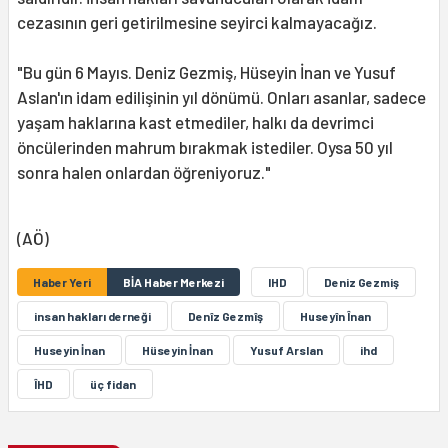
cezasının geri getirilmesine seyirci kalmayacağız.
"Bu gün 6 Mayıs. Deniz Gezmiş, Hüseyin İnan ve Yusuf
Aslan'ın idam edilişinin yıl dönümü. Onları asanlar, sadece
yaşam haklarına kast etmediler, halkı da devrimci
öncülerinden mahrum bırakmak istediler. Oysa 50 yıl
sonra halen onlardan öğreniyoruz."
(AÖ)
Haber Yeri
BİA Haber Merkezi
IHD
Deniz Gezmiş
insan hakları derneği
Denîz Gezmîş
Huseyîn Înan
Huseyin İnan
Hüseyin İnan
Yusuf Arslan
ihd
ÎHD
üç fidan