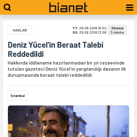
YT:
28.06.2018 16:52
Okuma
HAKLAR
SG:
29.06.2018 12:06
3 dakika
Deniz Yücel’in Beraat Talebi
Reddedildi
Hakkında iddianame hazırlanmadan bir yıl cezaevinde
tutulan gazeteci Deniz Yücel’in yargılandığı davanın ilk
duruşmasında beraat talebi reddedildi.
İstanbul