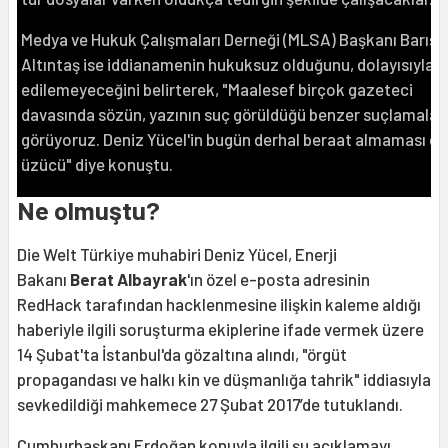
Medya ve Hukuk Çalışmaları Derneği (MLSA) Başkanı Barış
Altıntaş ise iddianamenin hukuksuz olduğunu, dolayısıyla k
edilemeyeceğini belirterek, "Maalesef birçok gazeteci
davasında sözün, yazının suç görüldüğü benzer suçlamalar
görüyoruz. Deniz Yücel'in bugün derhal beraat almaması ç
üzücü" diye konuştu.
Ne olmuştu?
Die Welt Türkiye muhabiri Deniz Yücel, Enerji
Bakanı
Berat Albayrak
'ın özel e-posta adresinin
RedHack tarafından hacklenmesine ilişkin kaleme aldığı
haberiyle ilgili soruşturma ekiplerine ifade vermek üzere
14 Şubat'ta İstanbul'da gözaltına alındı, "örgüt
propagandası ve halkı kin ve düşmanlığa tahrik" iddiasıyla
sevkedildiği mahkemece 27 Şubat 2017’de tutuklandı.
Cumhurbaşkanı Erdoğan konuyla ilgili şu açıklamayı