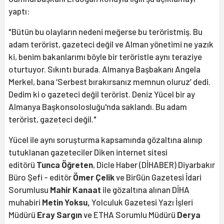
yaptı:
"Bütün bu olayların nedeni meğerse bu teröristmiş. Bu
adam terörist, gazeteci değil ve Alman yönetimi ne yazık
ki, benim bakanlarımı böyle bir teröristle aynı teraziye
oturtuyor. Sıkıntı burada. Almanya Başbakanı Angela
Merkel, bana ‘Serbest bırakırsanız memnun oluruz’ dedi.
Dedim ki o gazeteci değil terörist. Deniz Yücel bir ay
Almanya Başkonsolosluğu'nda saklandı. Bu adam
terörist, gazeteci değil."
Yücel ile aynı soruşturma kapsamında gözaltına alınıp
tutuklanan gazeteciler Diken internet sitesi
editörü
Tunca Öğreten
, Dicle Haber (DİHABER) Diyarbakır
Büro Şefi - editör
Ömer Çelik
ve BirGün Gazetesi İdari
Sorumlusu
Mahir Kanaat
ile gözaltına alınan DİHA
muhabiri
Metin Yoksu,
Yolculuk Gazetesi Yazı İşleri
Müdürü
Eray Sargın
ve ETHA Sorumlu Müdürü
Derya