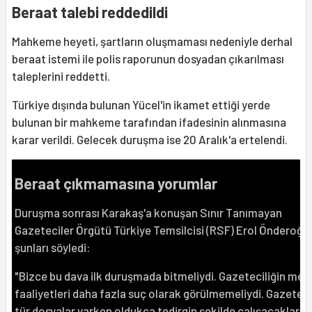
Beraat talebi reddedildi
Mahkeme heyeti, şartların oluşmaması nedeniyle derhal
beraat istemi ile polis raporunun dosyadan çıkarılması
taleplerini reddetti.
Türkiye dışında bulunan Yücel'in ikamet ettiği yerde
bulunan bir mahkeme tarafından ifadesinin alınmasına
karar verildi. Gelecek duruşma ise 20 Aralık'a ertelendi.
Beraat çıkmamasına yorumlar
Duruşma sonrası Karakaş'a konuşan Sınır Tanımayan
Gazeteciler Örgütü Türkiye Temsilcisi (RSF) Erol Önderoğlu
şunları söyledi:
"Bizce bu dava ilk duruşmada bitmeliydi. Gazeteciliğin meş
faaliyetleri daha fazla suç olarak görülmemeliydi. Gazeteci
tür dosyalar varken oldukça tedirgin şekilde çalışacaklar."