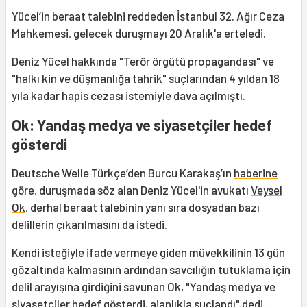
Yücel’in beraat talebini reddeden İstanbul 32. Ağır Ceza
Mahkemesi, gelecek duruşmayı 20 Aralık'a erteledi.
Deniz Yücel hakkında "Terör örgütü propagandası" ve
"halkı kin ve düşmanlığa tahrik" suçlarından 4 yıldan 18
yıla kadar hapis cezası istemiyle dava açılmıştı.
Ok: Yandaş medya ve siyasetçiler hedef
gösterdi
Deutsche Welle Türkçe’den Burcu Karakaş’ın
haberine
göre, duruşmada söz alan Deniz Yücel'in avukatı
Veysel
Ok
, derhal beraat talebinin yanı sıra dosyadan bazı
delillerin çıkarılmasını da istedi.
Kendi isteğiyle ifade vermeye giden müvekkilinin 13 gün
gözaltında kalmasının ardından savcılığın tutuklama için
delil arayışına girdiğini savunan Ok, "Yandaş medya ve
siyasetçiler hedef gösterdi, ajanlıkla suçlandı" dedi.