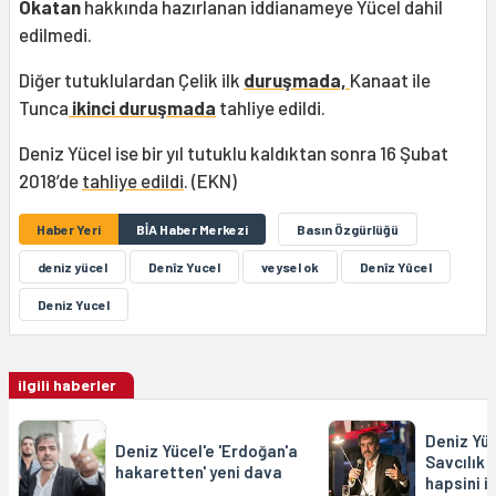
Okatan
hakkında hazırlanan iddianameye Yücel dahil
edilmedi.
Diğer tutuklulardan Çelik ilk
duruşmada,
Kanaat ile
Tunca
ikinci duruşmada
tahliye edildi.
Deniz Yücel ise bir yıl tutuklu kaldıktan sonra 16 Şubat
2018’de
tahliye edildi
. (EKN)
Haber Yeri
BİA Haber Merkezi
Basın Özgürlüğü
deniz yücel
Denîz Yucel
veysel ok
Denîz Yûcel
Deniz Yucel
ilgili haberler
Deniz Yüc
Deniz Yücel'e 'Erdoğan'a
Savcılık 
hakaretten' yeni dava
hapsini i