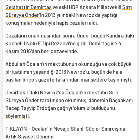
Selahattin Demirtaş
ve eski HDP Ankara Milletvekili
Sırrı
Süreyya Önder
’in 2013 yılındaki Newroz’da yaptığı
konuşmalar nedeniyle hapis cezaları
aldı
.
Cezaların
onanmasından
sonra Önder bugün Kandıra’daki
Kocaeli 1 Nolu F Tipi Cezaevi’ne
girdi
. Demirtaş ise 4
Kasım 2016’dan beri cezaevinde.
Abdullah Öcalan’ın mektubunun okunduğu ve çok büyük
bir katılımın yaşandığı 2013 Newroz’u, bugün de hala
basılan birçok gazete tarafından manşetlere taşınmıştı.
Diyarbakır’daki Newroz’da Öcalan’ın mektubu Sırrı
Süreyya Önder tarafından okunmuş, dönemin Başbakanı
Recep Tayyip Erdoğan çağrıyı ‘olumlu’ bulduğunu
söylemişti
.
TIKLAYIN – Öcalan’ın Mesajı: Silahlı Güçler Sınırdışına,
Artık Siyaset Dönemi