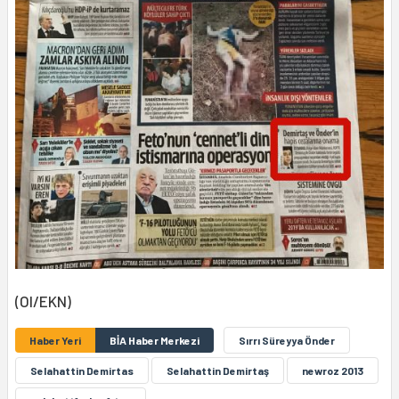
(OI/EKN)
Haber Yeri
BİA Haber Merkezi
Sırrı Süreyya Önder
Selahattin Demirtas
Selahattin Demirtaş
newroz 2013