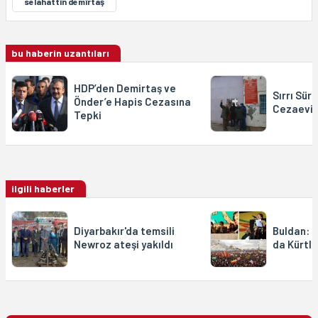
selahattîn demîrtaş
bu haberin uzantıları
HDP’den Demirtaş ve
Sırrı Sür
Önder’e Hapis Cezasına
Cezaevi
Tepki
ilgili haberler
Diyarbakır'da temsili
Buldan: 
Newroz ateşi yakıldı
da Kürtle