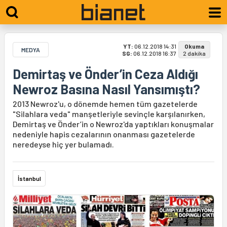
YT:
06.12.2018 14:31
Okuma
MEDYA
SG:
06.12.2018 16:37
2 dakika
Demirtaş ve Önder’in Ceza Aldığı
Newroz Basına Nasıl Yansımıştı?
2013 Newroz'u, o dönemde hemen tüm gazetelerde
"Silahlara veda" manşetleriyle sevinçle karşılanırken,
Demirtaş ve Önder’in o Newroz'da yaptıkları konuşmalar
nedeniyle hapis cezalarının onanması gazetelerde
neredeyse hiç yer bulamadı.
İstanbul