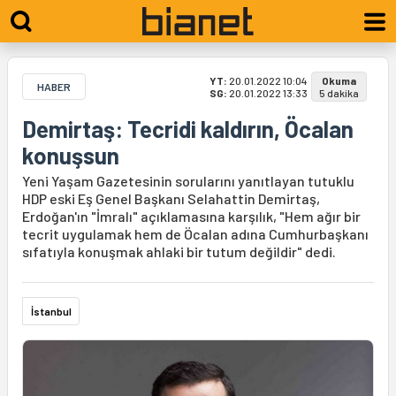
YT:
20.01.2022 10:04
Okuma
HABER
SG:
20.01.2022 13:33
5 dakika
Demirtaş: Tecridi kaldırın, Öcalan
konuşsun
Yeni Yaşam Gazetesinin sorularını yanıtlayan tutuklu
HDP eski Eş Genel Başkanı Selahattin Demirtaş,
Erdoğan'ın "İmralı" açıklamasına karşılık, "Hem ağır bir
tecrit uygulamak hem de Öcalan adına Cumhurbaşkanı
sıfatıyla konuşmak ahlaki bir tutum değildir" dedi.
İstanbul