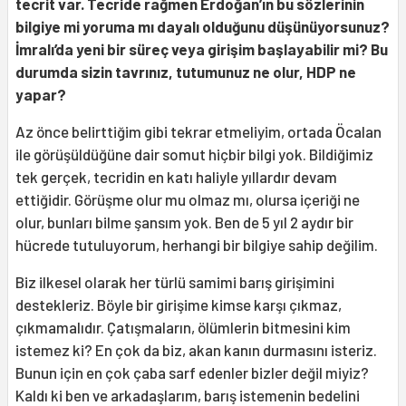
tecrit var. Tecride rağmen Erdoğan’ın bu sözlerinin
bilgiye mi yoruma mı dayalı olduğunu düşünüyorsunuz?
İmralı’da yeni bir süreç veya girişim başlayabilir mi? Bu
durumda sizin tavrınız, tutumunuz ne olur, HDP ne
yapar?
Az önce belirttiğim gibi tekrar etmeliyim, ortada Öcalan
ile görüşüldüğüne dair somut hiçbir bilgi yok. Bildiğimiz
tek gerçek, tecridin en katı haliyle yıllardır devam
ettiğidir. Görüşme olur mu olmaz mı, olursa içeriği ne
olur, bunları bilme şansım yok. Ben de 5 yıl 2 aydır bir
hücrede tutuluyorum, herhangi bir bilgiye sahip değilim.
Biz ilkesel olarak her türlü samimi barış girişimini
destekleriz. Böyle bir girişime kimse karşı çıkmaz,
çıkmamalıdır. Çatışmaların, ölümlerin bitmesini kim
istemez ki? En çok da biz, akan kanın durmasını isteriz.
Bunun için en çok çaba sarf edenler bizler değil miyiz?
Kaldı ki ben ve arkadaşlarım, barış istemenin bedelini