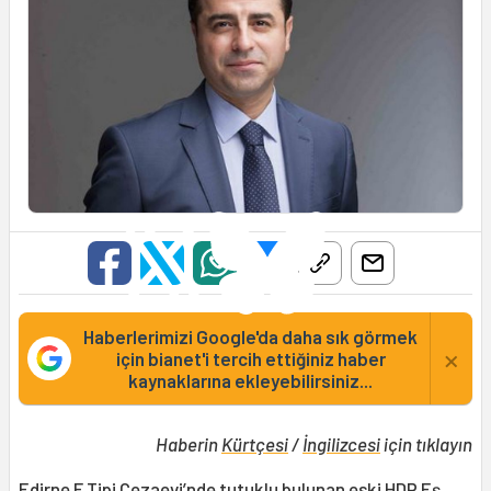
Haberlerimizi Google'da daha sık görmek
×
için bianet'i tercih ettiğiniz haber
kaynaklarına ekleyebilirsiniz...
Haberin
Kürtçesi
/
İngilizcesi
için tıklayın
Edirne F Tipi Cezaevi’nde tutuklu bulunan eski HDP Eş