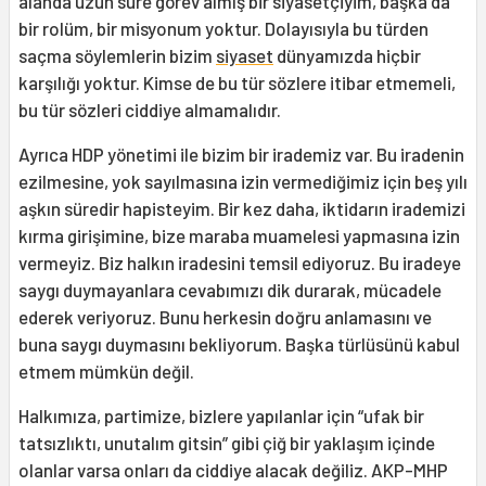
alanda uzun süre görev almış bir siyasetçiyim, başka da
bir rolüm, bir misyonum yoktur. Dolayısıyla bu türden
saçma söylemlerin bizim
siyaset
dünyamızda hiçbir
karşılığı yoktur. Kimse de bu tür sözlere itibar etmemeli,
bu tür sözleri ciddiye almamalıdır.
Ayrıca HDP yönetimi ile bizim bir irademiz var. Bu iradenin
ezilmesine, yok sayılmasına izin vermediğimiz için beş yılı
aşkın süredir hapisteyim. Bir kez daha, iktidarın irademizi
kırma girişimine, bize maraba muamelesi yapmasına izin
vermeyiz. Biz halkın iradesini temsil ediyoruz. Bu iradeye
saygı duymayanlara cevabımızı dik durarak, mücadele
ederek veriyoruz. Bunu herkesin doğru anlamasını ve
buna saygı duymasını bekliyorum. Başka türlüsünü kabul
etmem mümkün değil.
Halkımıza, partimize, bizlere yapılanlar için “ufak bir
tatsızlıktı, unutalım gitsin” gibi çiğ bir yaklaşım içinde
olanlar varsa onları da ciddiye alacak değiliz. AKP-MHP