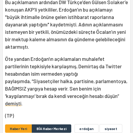
Bu açıklamanın ardından DW Türkçe’den Gülsen Solaker’e
konuşan AKP’li yetkililer, Erdoğan’ın bu açıklamayı
"büyük ihtimalle önüne gelen istihbarat raporlarına
dayanarak yaptığını" kaydetmişti. Adının açıklanmasını
istemeyen bir yetkili, önümüzdeki süreçte Öcalan’ın yeni
bir mektup kaleme almasının da gündeme gelebileceğini
aktarmıştı.
Öte yandan Erdoğan'ın açıklamaları muhalefet
partilerinin tepkisiyle karşılaşmış, Demirtaş da Twitter
hesabından isim vermeden yaptığı
paylaşımda, “Siyasetçiler halka, partisine, parlamentoya,
BAĞIMSIZ yargıya hesap verir. Sen benim için
'kaygılanmayı' bırak da kendi vereceğin hesabı düşün”
demişti
.
(TP)
Haber Yeri
BİA Haber Merkezi
erdoğan
siyaset