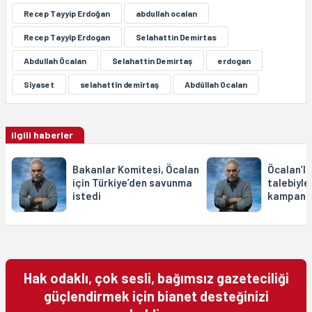
Recep Tayyip Erdoğan
abdullah ocalan
Recep Tayyîp Erdogan
Selahattin Demirtas
Abdullah Öcalan
Selahattin Demirtaş
erdogan
Sîyaset
selahattîn demîrtaş
Abdûllah Ocalan
ilgili haberler
Bakanlar Komitesi, Öcalan
Öcalan’l
için Türkiye’den savunma
talebiyle
istedi
kampanya
Hak odaklı, çok sesli, bağımsız gazeteciliği
güçlendirmek için bianet desteğinizi