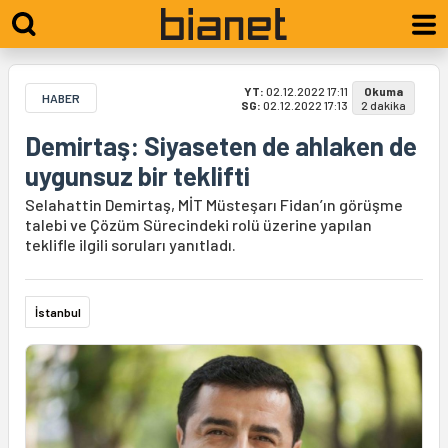
YT:
02.12.2022 17:11
Okuma
HABER
SG:
02.12.2022 17:13
2 dakika
Demirtaş: Siyaseten de ahlaken de
uygunsuz bir teklifti
Selahattin Demirtaş, MİT Müsteşarı Fidan’ın görüşme
talebi ve Çözüm Sürecindeki rolü üzerine yapılan
teklifle ilgili soruları yanıtladı.
İstanbul