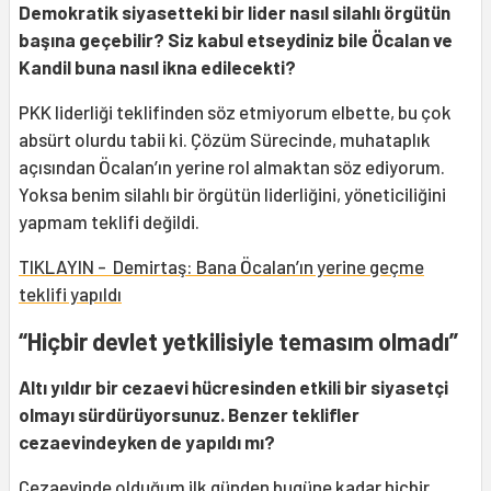
Demokratik siyasetteki bir lider nasıl silahlı örgütün
başına geçebilir? Siz kabul etseydiniz bile Öcalan ve
Kandil buna nasıl ikna edilecekti?
PKK liderliği teklifinden söz etmiyorum elbette, bu çok
absürt olurdu tabii ki. Çözüm Sürecinde, muhataplık
açısından Öcalan’ın yerine rol almaktan söz ediyorum.
Yoksa benim silahlı bir örgütün liderliğini, yöneticiliğini
yapmam teklifi değildi.
TIKLAYIN - Demirtaş: Bana Öcalan’ın yerine geçme
teklifi yapıldı
“Hiçbir devlet yetkilisiyle temasım olmadı”
Altı yıldır bir cezaevi hücresinden etkili bir siyasetçi
olmayı sürdürüyorsunuz. Benzer teklifler
cezaevindeyken de yapıldı mı?
Cezaevinde olduğum ilk günden bugüne kadar hiçbir