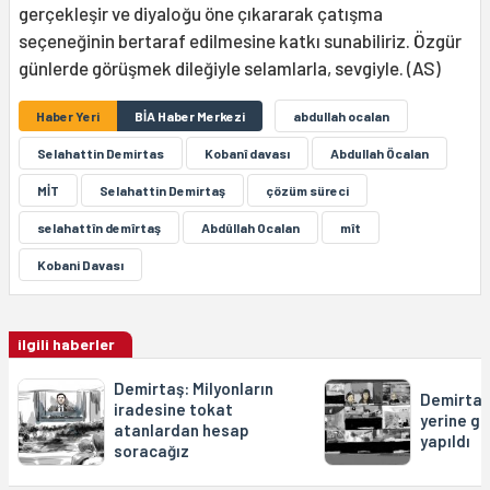
gerçekleşir ve diyaloğu öne çıkararak çatışma
seçeneğinin bertaraf edilmesine katkı sunabiliriz. Özgür
günlerde görüşmek dileğiyle selamlarla, sevgiyle. (AS)
Haber Yeri
BİA Haber Merkezi
abdullah ocalan
Selahattin Demirtas
Kobanî davası
Abdullah Öcalan
MİT
Selahattin Demirtaş
çözüm süreci
selahattîn demîrtaş
Abdûllah Ocalan
mît
Kobani Davası
ilgili haberler
Demirtaş: Milyonların
Demirtaş
iradesine tokat
yerine ge
atanlardan hesap
yapıldı
soracağız