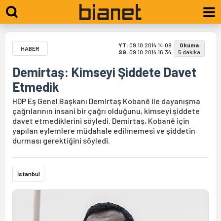
YT:
09.10.2014 14:09
Okuma
HABER
SG:
09.10.2014 16:34
5 dakika
Demirtaş: Kimseyi Şiddete Davet
Etmedik
HDP Eş Genel Başkanı Demirtaş Kobanê ile dayanışma
çağrılarının insani bir çağrı olduğunu, kimseyi şiddete
davet etmediklerini söyledi. Demirtaş, Kobanê için
yapılan eylemlere müdahale edilmemesi ve şiddetin
durması gerektiğini söyledi.
İstanbul