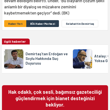
devam edildiğini belirtti. Önder, "Bu olayların çözüm şekli
anlamlı bir diyalog ve müzakere zeminini
kaybetmemekten geçiyor” dedi. (BK)
Haber Yeri
BİA Haber Merkezi
Selahattin Demirtaş
ilgili haberler
Demirtaş’tan Erdoğan ve
Atalay: G
Soylu Hakkında Suç
Yoksa Gi
Duyurusu
Hak odaklı, çok sesli, bağımsız gazeteciliği
güçlendirmek için bianet desteğinizi
bekliyor.