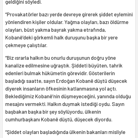
geldiğini söyledi.
“Provakatörler bazı yerde devreye girerek şiddet eylemini
yönlendiren kişiler oldular. Yağma olayları, bazı öldürme
olayları, büst yakma bayrak yakma etrafında,
Kobanê’deki görkemli halk duruşunu başka bir yere
çekmeye çalıştılar.
“Biz ısrarla halkın bu onurlu duruşunun doğru yöne
kanalize edilmesine uğraştık. Şiddeti büyüten, tahrik
edenleri bulmak hükümetin görevidir. Gösterilerin
başladığı saatte, sayın Erdoğan Kobanê düştü düşecek
diyerek insanların öfkesinin katlanmasına yol açtı.
Beklediğimiz Kobanê’nin düşmeyeceğini, yanında olduğu
mesajını vermekti. Halkın duymak istediği oydu. Sayın
başbakan başka bir şey söylüyordu, ülkenin
cumhurbaşkanı Kobanê düştü, düşecek diyordu.
“Şiddet olayları başladığında ülkenin bakanları misliyle