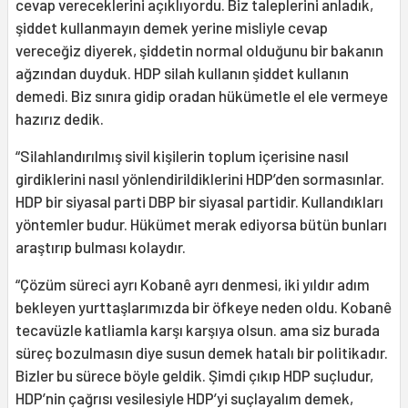
cevap vereceklerini açıklıyordu. Biz taleplerini anladık,
şiddet kullanmayın demek yerine misliyle cevap
vereceğiz diyerek, şiddetin normal olduğunu bir bakanın
ağzından duyduk. HDP silah kullanın şiddet kullanın
demedi. Biz sınıra gidip oradan hükümetle el ele vermeye
hazırız dedik.
“Silahlandırılmış sivil kişilerin toplum içerisine nasıl
girdiklerini nasıl yönlendirildiklerini HDP’den sormasınlar.
HDP bir siyasal parti DBP bir siyasal partidir. Kullandıkları
yöntemler budur. Hükümet merak ediyorsa bütün bunları
araştırıp bulması kolaydır.
“Çözüm süreci ayrı Kobanê ayrı denmesi, iki yıldır adım
bekleyen yurttaşlarımızda bir öfkeye neden oldu. Kobanê
tecavüzle katliamla karşı karşıya olsun. ama siz burada
süreç bozulmasın diye susun demek hatalı bir politikadır.
Bizler bu sürece böyle geldik. Şimdi çıkıp HDP suçludur,
HDP’nin çağrısı vesilesiyle HDP’yi suçlayalım demek,