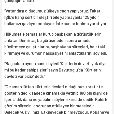
çalıştığını anlattı.
“Vatandaşı olduğumuz ülkeye çağrı yapıyoruz. Fakat
IŞİD’e karşı sert bir eleştiri bile yapmayanlar 25 yıldır
halkımızı gazlıyor copluyor. İşte bunlar kırılma yaratıyor.
Hükümetle temaslar kurup başbakanla görüştüklerini
anlatan Demirtaş bu görüşmeden sonra umudu
büyütmeye çalıştıklarını, başbakana süreçleri, halktaki
kırılmayı ve durumun hassasiyetini anlattıklarını söyledi.
“Başbakan aynen şunu söyledi ‘Kürtlerin devleti yok diye
mi bu kadar sahipsizler’ sayın Davutoğlu’da ‘Kürtlerin
devleti var biziz’ dedi.”
“O zaman lütfen kürtlerin devleti olduğunuzu pratikte
gösterin dedik sadece kınamakla yetinip 180 bin kişiyi de
içeri aldık daha ne yapalım söylemi kırıcıdır dedik. Kaldı ki
çözüm sürecini doğrudan etkileyen bir meseledir.
Gelecek yüz yılımızı Etkileyecek bir mevzudur. Kobanê’ye