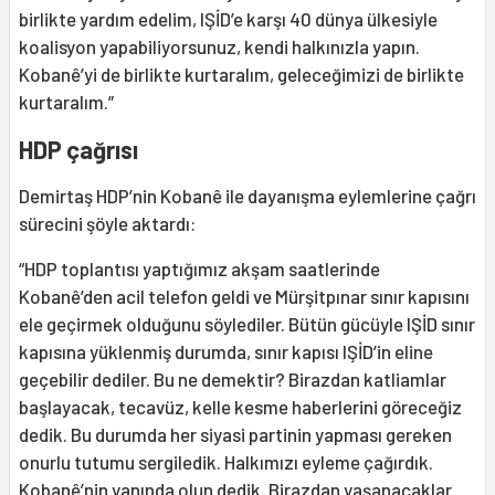
birlikte yardım edelim, IŞİD’e karşı 40 dünya ülkesiyle
koalisyon yapabiliyorsunuz, kendi halkınızla yapın.
Kobanê’yi de birlikte kurtaralım, geleceğimizi de birlikte
kurtaralım.”
HDP çağrısı
Demirtaş HDP’nin Kobanê ile dayanışma eylemlerine çağrı
sürecini şöyle aktardı:
“HDP toplantısı yaptığımız akşam saatlerinde
Kobanê’den acil telefon geldi ve Mürşitpınar sınır kapısını
ele geçirmek olduğunu söylediler. Bütün gücüyle IŞİD sınır
kapısına yüklenmiş durumda, sınır kapısı IŞİD’in eline
geçebilir dediler. Bu ne demektir? Birazdan katliamlar
başlayacak, tecavüz, kelle kesme haberlerini göreceğiz
dedik. Bu durumda her siyasi partinin yapması gereken
onurlu tutumu sergiledik. Halkımızı eyleme çağırdık.
Kobanê’nin yanında olun dedik. Birazdan yaşanacaklar