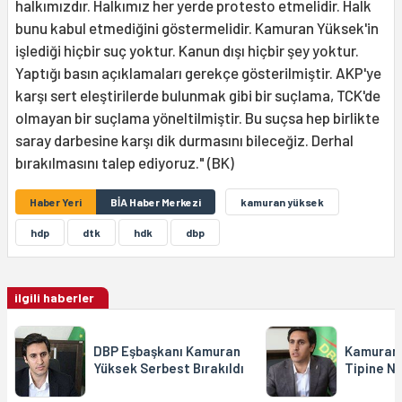
halkımızdır. Halkımız her yerde protesto etmelidir. Halk
bunu kabul etmediğini göstermelidir. Kamuran Yüksek'in
işlediği hiçbir suç yoktur. Kanun dışı hiçbir şey yoktur.
Yaptığı basın açıklamaları gerekçe gösterilmiştir. AKP'ye
karşı sert eleştirilerde bulunmak gibi bir suçlama, TCK'de
olmayan bir suçlama yöneltilmiştir. Bu suçsa hep birlikte
saray darbesine karşı dik durmasını bileceğiz. Derhal
bırakılmasını talep ediyoruz." (BK)
Haber Yeri
BİA Haber Merkezi
kamuran yüksek
hdp
dtk
hdk
dbp
ilgili haberler
DBP Eşbaşkanı Kamuran
Kamuran 
Yüksek Serbest Bırakıldı
Tipine Na