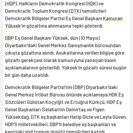
(
HDP
), Halkların Demokratik Kongresi (
HDK
) ve
Demokratik Toplum Kongresi (
DTK
) temsilcileri
Demokratik Bölgeler Partisi Eş Genel Başkanı
Kamuran
Yüksek
’in gözaltına alınmasına tepki gösterdi.
DBP
Eş Genel Başkanı Yüksek, dün (10 Mayıs)
Diyarbakır'daki Genel Merkez Danışmanlık bürosundan
çıkışta gözaltına alındı. Avukatlarına verilen bilgiye göre
gözaltı gerekçesi olarak kamuoyuna yansıyan basın
açıklamalarının gösterildi. Yüksek’in gözaltı süresi bugün
bir gün daha uzatıldı.
Demokratik Bölgeler Partisi'nin (DBP) Diyarbakır'daki
Genel Merkez İrtibat Bürosu önünde açıklamaya HDK Eş
Sözcüleri Gülistan Koçyiğit ve Ertuğrul Kürkçü, HDP Eş
Genel Başkanları Selahattin Demirtaş ve Figen
Yüksekdağ, DTK eş başkanları Hatip Dicle ve Leyla Güven,
HDP'li milletvekilleri, DBP'li belediye eş başkanları ve
kentteki sivil toplum örgütü temsilcileri katıldı.