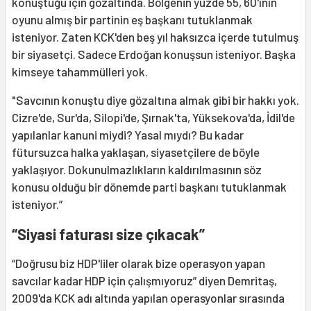
konuştuğu için gözaltında. Bölgenin yüzde 55, 60'ının
oyunu almış bir partinin eş başkanı tutuklanmak
isteniyor. Zaten KCK'den beş yıl haksızca içerde tutulmuş
bir siyasetçi. Sadece Erdoğan konuşsun isteniyor. Başka
kimseye tahammülleri yok.
"Savcının konuştu diye gözaltına almak gibi bir hakkı yok.
Cizre'de, Sur'da, Silopi'de, Şırnak'ta, Yüksekova'da, İdil'de
yapılanlar kanuni miydi? Yasal mıydı? Bu kadar
fütursuzca halka yaklaşan, siyasetçilere de böyle
yaklaşıyor. Dokunulmazlıkların kaldırılmasının söz
konusu olduğu bir dönemde parti başkanı tutuklanmak
isteniyor.”
“Siyasi faturası size çıkacak”
“Doğrusu biz HDP'liler olarak bize operasyon yapan
savcılar kadar HDP için çalışmıyoruz” diyen Demritaş,
2009'da KCK adı altında yapılan operasyonlar sırasında