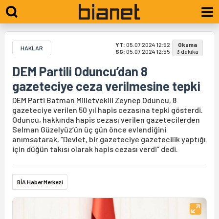
YT:
05.07.2024 12:52
Okuma
HAKLAR
SG:
05.07.2024 12:55
3 dakika
DEM Partili Oduncu’dan 8
gazeteciye ceza verilmesine tepki
DEM Parti Batman Milletvekili Zeynep Oduncu, 8
gazeteciye verilen 50 yıl hapis cezasına tepki gösterdi.
Oduncu, hakkında hapis cezası verilen gazetecilerden
Selman Güzelyüz’ün üç gün önce evlendiğini
anımsatarak, “Devlet, bir gazeteciye gazetecilik yaptığı
için düğün takısı olarak hapis cezası verdi” dedi.
BİA Haber Merkezi