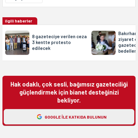
ilgili haberler
Bakırhan
8 gazeteciye verilen ceza
ziyaret e
3 kentte protesto
gazeteci
edilecek
bedeller
Hak odaklı, çok sesli, bağımsız gazeteciliği
güçlendirmek için bianet desteğinizi
bekliyor.
GOOGLE ILE KATKIDA BULUNUN