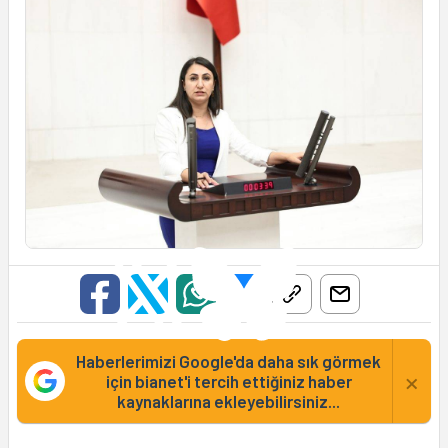
Haberlerimizi Google'da daha sık görmek
×
için bianet'i tercih ettiğiniz haber
kaynaklarına ekleyebilirsiniz...