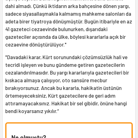
dahi almadı. Çünkü iktidarın arka bahçesine dönen yargı,
sadece siyasallaşmakla kalmamış mahkeme salonları da
adeta birer tiyatroya dönüşmüştür. Bugün itibariyle en az
41 gazeteci cezaevinde bulunurken, dışarıdaki
gazeteciler açısında da ülke, böylesi kararlarla açık bir
cezaevine dönüştürülüyor."
"Davadaki karar, Kürt sorunundaki çözümsüzlük hali ve
tecridi işleyen ve bunu gündeme getiren gazetecilerin
cezalandırılmasıdır. Bu yargı kararlarıyla gazetecileri bir
kıskaca almaya çalışıyor, oto sansüre mecbur
bırakıyorsunuz. Ancak bu kararla, hakikatin üstünün
örtemeyeceksiniz, Kürt gazetecilere de geri adım
attıramayacaksınız. Hakikat bir sel gibidir, önüne hangi
bendi koyarsanız yıkılır.”
Ne olmuştu?