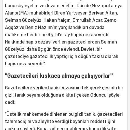
bunu söyleyelim ve devam edelim. Dün de Mezopotamya
Ajansı (MA) muhabirleri Diren Yurtsever, Berivan Altan,
Selman Güzelyüz, Hakan Yalçın, Emrullah Acar, Zemo
Ağgöz ve Deniz Nazlım’ın yargılandıkları davada
mahkeme her birine 6 yıl 3’er ay hapis cezası verdi.
Hakkında hapis cezası verilen gazetecilerden Selman
Güzelyüz, daha üç gün önce evlendi. Devlet, bir
gazeteciye gazetecilik yaptığı için düğün takısı olarak
hapis cezası verdi.”
"Gazetecileri kıskaca almaya çalışıyorlar"
Gazetecilere verilen hapis cezasının tek gerekçesinin bir
gizli tanık beyanı olduğuna dikkat çeken Oduncu, şöyle
dedi:
“Üstelik mahkemede dinlenen bu gizli tanık, gazetecileri
tanımadığını ve aleyhte verdiği beyanları reddettiğini
açıkça söyledi. Buna rağmen mahkeme, bunu dikkate