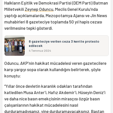
Halkların Eşitlik ve Demokrasi Partisi (DEM Parti) Batman
Milletvekili
Zeynep Oduncu
, Meclis Genel Kurulu’nda
yaptığı açıklamalarda, Mezopotamya Ajansı ve Jin News
muhabirleri 8 gazeteciye toplamda 50 yıl hapis cezası
verilmesine tepki gösterdi.
8 gazeteciye verilen ceza 3 kentte protesto
edilecek
4 Temmuz 2024
Oduncu, AKP’nin hakikat mücadelesi veren gazetecilere
karşı yargıyı sopa olarak kullandığını belirterek, şöyle
konuştu:
“Yıllar önce devletin karanlık odakları tarafından
katledilen Musa Anter’i, Hafız Akdemir’i, Hüseyin Deniz’i
ve daha nice basın emekçisinin mirasçısı özgür basın
çalışanlarının hakikat mücadelesini nasıl
durduramadıysanız, yine durduramayacaksınız. Baştan