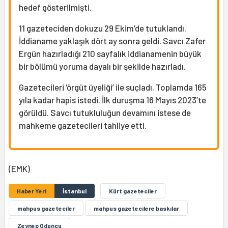
hedef gösterilmişti.
11 gazeteciden dokuzu 29 Ekim’de tutuklandı.
İddianame yaklaşık dört ay sonra geldi. Savcı Zafer
Ergün hazırladığı 210 sayfalık iddianamenin büyük
bir bölümü yoruma dayalı bir şekilde hazırladı.
Gazetecileri ‘örgüt üyeliği’ ile suçladı. Toplamda 165
yıla kadar hapis istedi. İlk duruşma 16 Mayıs 2023’te
görüldü. Savcı tutukluluğun devamını istese de
mahkeme gazetecileri tahliye etti.
(EMK)
Haber Yeri
İstanbul
Kürt gazeteciler
mahpus gazeteciler
mahpus gazetecilere baskılar
Zeynep Oduncu