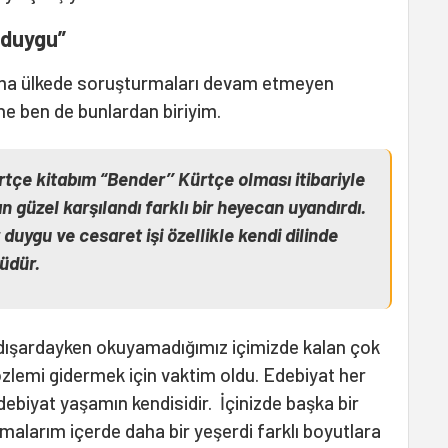
 duygu”
ama ülkede soruşturmaları devam etmeyen
e ben de bunlardan biriyim.
tçe kitabım “Bender’’ Kürtçe olması itibariyle
n güzel karşılandı farklı bir heyecan uyandırdı.
duygu ve cesaret işi özellikle kendi dilinde
üdür.
ı dışardayken okuyamadığımız içimizde kalan çok
zlemi gidermek için vaktim oldu. Edebiyat her
debiyat yaşamın kendisidir. İçinizde başka bir
malarım içerde daha bir yeşerdi farklı boyutlara