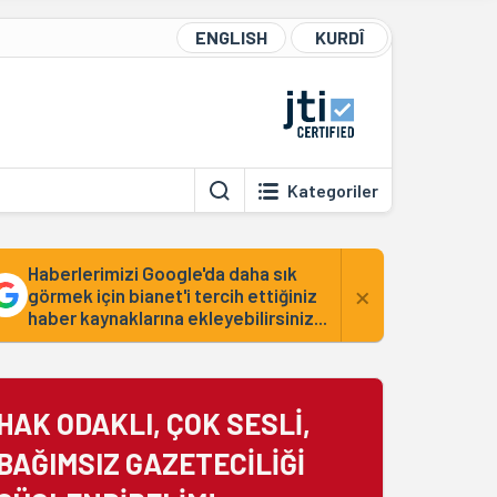
ENGLISH
KURDÎ
Kategoriler
Haberlerimizi Google'da daha sık
×
görmek için bianet'i tercih ettiğiniz
haber kaynaklarına ekleyebilirsiniz...
HAK ODAKLI, ÇOK SESLİ,
BAĞIMSIZ GAZETECİLİĞİ