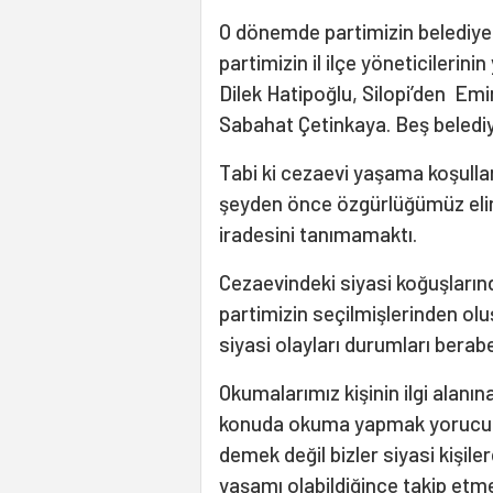
O dönemde partimizin belediye 
partimizin il ilçe yöneticilerin
Dilek Hatipoğlu, Silopi’den Emi
Sabahat Çetinkaya. Beş belediy
Tabi ki cezaevi yaşama koşulları
şeyden önce özgürlüğümüz elim
iradesini tanımamaktı.
Cezaevindeki siyasi koğuşlarınd
partimizin seçilmişlerinden ol
siyasi olayları durumları bera
Okumalarımız kişinin ilgi alanı
konuda okuma yapmak yorucu 
demek değil bizler siyasi kişile
yaşamı olabildiğince takip etm