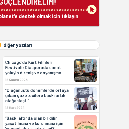
GÜÇLENDİRELİM!
bianet'e destek olmak için tıklayın
diğer yazıları
Chicago’da Kürt Filmleri
Festivali: Diasporada sanat
yoluyla direniş ve dayanışma
12 Kasım 2024
“Olağanüstü dönemlerde ortaya
çıkan gazetecilere baskı artık
olağanlaştı”
12 Mart 2024
“Baskı altında olan bir dilin
yaşatılması ve korunması için
‘seçmeli ders’ yeterli mi?