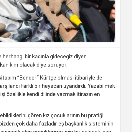
e herhangi bir kadınla gideceğiz diyen
şkan kim olacak diye soruyor.
itabım “Bender’’ Kürtçe olması itibariyle de
arşılandı farklı bir heyecan uyandırdı. Yazabilmek
şi özellikle kendi dilinde yazmak itirazın en
lebildiklerini gören kız çocuklarının bu pratiği
izden çok daha fazladır eş başkanlık sisteminin
büyüyecek olan çocuklarımız için bir gelecek inşa