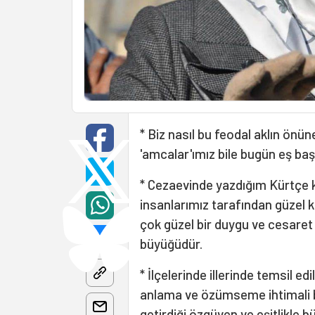
* Biz nasıl bu feodal aklın önün
'amcalar'ımız bile bugün eş ba
* Cezaevinde yazdığım Kürtçe k
insanlarımız tarafından güzel k
çok güzel bir duygu ve cesaret i
büyüğüdür.
* İlçelerinde illerinde temsil edi
anlama ve özümseme ihtimali b
getirdiği özgüven ve eşitlikle 