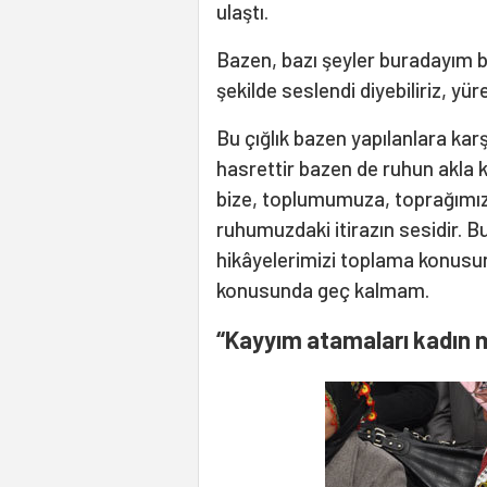
ulaştı.
Bazen, bazı şeyler buradayım be
şekilde seslendi diyebiliriz, yür
Bu çığlık bazen yapılanlara karş
hasrettir bazen de ruhun akla k
bize, toplumumuza, toprağımıza,
ruhumuzdaki itirazın sesidir. B
hikâyelerimizi toplama konus
konusunda geç kalmam.
“Kayyım atamaları kadın 