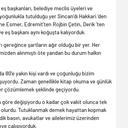
eş başkanları, belediye meclis üyeleri ve
in yoğunlukla tutulduğu yer Sincan’dı Hakkari ‘den
ne Esmer, Edremit’ten Rojbin Çetin, Derik ‘ten
e eş başkanı aynı koğuşta kalıyorduk.
 gereğince şartların ağır olduğu bir yer. Her
izden alınmıştı öte yandan bu durum halkın
a 80’e yakın kişi vardı ve çoğunluğu bizim
uşuyordu. Zaman genellikle kitap okuma ve günlük
ber çözümlemek şeklinde geçiyordu.
na göre değişiyordu o kadar çok vakit olunca tek
olurdu. Tutuklanmak demek hayattan kopmak
rdik basın, avukatlar ve ailelerimiz üzerinden
eye çalışıyorduk.