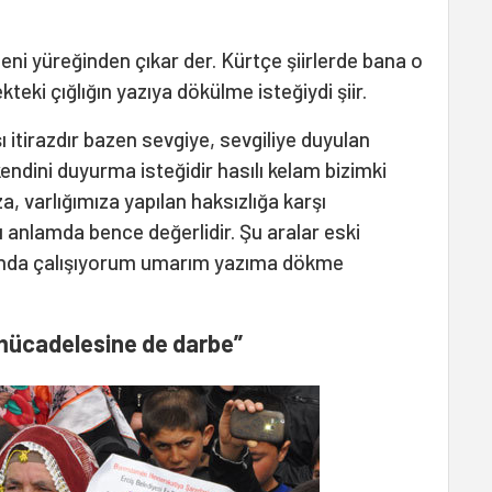
ni yüreğinden çıkar der. Kürtçe şiirlerde bana o
ekteki çığlığın yazıya dökülme isteğiydi şiir.
ı itirazdır bazen sevgiye, sevgiliye duyulan
endini duyurma isteğidir hasılı kelam bizimki
 varlığımıza yapılan haksızlığa karşı
u anlamda bence değerlidir. Şu aralar eski
unda çalışıyorum umarım yazıma dökme
mücadelesine de darbe”