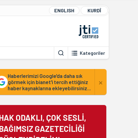
ENGLISH
KURDÎ
Kategoriler
Haberlerimizi Google'da daha sık
×
görmek için bianet'i tercih ettiğiniz
haber kaynaklarına ekleyebilirsiniz...
HAK ODAKLI, ÇOK SESLİ,
BAĞIMSIZ GAZETECİLİĞİ