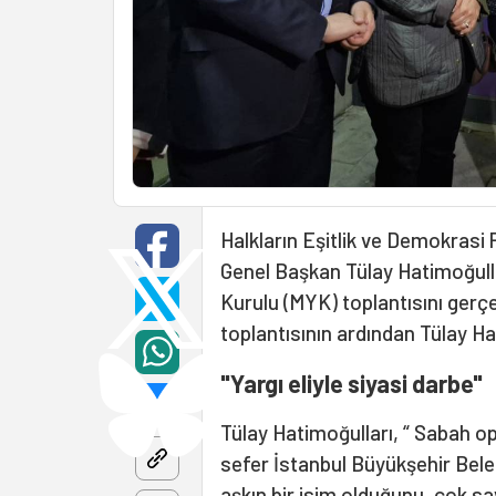
Halkların Eşitlik ve Demokrasi P
Genel Başkan Tülay Hatimoğull
Kurulu (MYK) toplantısını gerçe
toplantısının ardından Tülay Hat
"Yargı eliyle siyasi darbe"
Tülay Hatimoğulları, “ Sabah o
sefer İstanbul Büyükşehir Bel
aşkın bir isim olduğunu, çok say