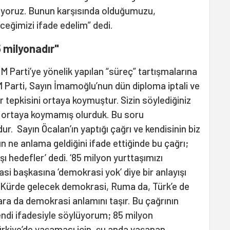
iyoruz. Bunun karşısında olduğumuzu,
eğimizi ifade edelim” dedi.
5 milyonadır"
Parti’ye yönelik yapılan “süreç” tartışmalarına
 Parti, Sayın İmamoğlu’nun dün diploma iptali ve
 tepkisini ortaya koymuştur. Sizin söylediğiniz
izi ortaya koymamış olurduk. Bu soru
. Sayın Öcalan’ın yaptığı çağrı ve kendisinin biz
nın ne anlama geldiğini ifade ettiğinde bu çağrı;
şı hedefler’ dedi. ‘85 milyon yurttaşımızı
rasi başkasına ‘demokrasi yok’ diye bir anlayışı
 Kürde gelecek demokrasi, Ruma da, Türk’e de
ara da demokrasi anlamını taşır. Bu çağrının
kendi ifadesiyle söylüyorum; 85 milyon
ürkiye’de yaşaması için, şu anda yaşanan