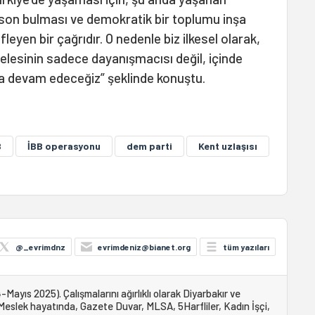
son bulması ve demokratik bir toplumu inşa
eyen bir çağrıdır. O nedenle biz ilkesel olarak,
lesinin sadece dayanışmacısı değil, içinde
da devam edeceğiz” şeklinde konuştu.
B
İBB operasyonu
dem parti
Kent uzlaşısı
@_evrimdnz
evrimdeniz@bianet.org
tüm yazıları
ayıs 2025). Çalışmalarını ağırlıklı olarak Diyarbakır ve
 Meslek hayatında, Gazete Duvar, MLSA, 5Harfliler, Kadın İşçi,