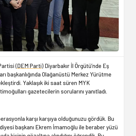
artisi (
DEM Parti
) Diyarbakır İl Örgütü’nde Eş
arı başkanlığında Olağanüstü Merkez Yürütme
kleştirdi. Yaklaşık iki saat süren MYK
imoğulları gazetecilerin sorularını yanıtladı.
perasyonla karşı karşıya olduğunuzu gördük. Bu
ediyesi başkanı Ekrem İmamoğlu ile beraber yüzü
ıda kişinin gözaltına alındığını öğrendik. Bu