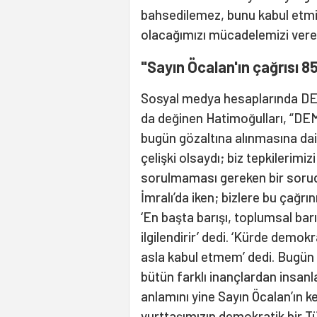
bahsedilemez, bunu kabul etm
olacağımızı mücadelemizi verec
"Sayın Öcalan'ın çağrısı 8
Sosyal medya hesaplarında DEM 
da değinen Hatimoğulları, “DEM
bugün gözaltına alınmasına dair
çelişki olsaydı; biz tepkilerim
sorulmaması gereken bir sorudur
İmralı’da iken; bizlere bu çağrı
‘En başta barışı, toplumsal barı
ilgilendirir’ dedi. ‘Kürde demok
asla kabul etmem’ dedi. Bugün
bütün farklı inançlardan insanl
anlamını yine Sayın Öcalan’ın 
yurttaşımızın demokratik bir T