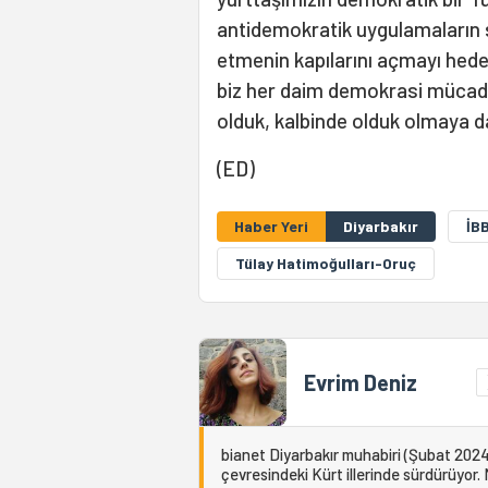
antidemokratik uygulamaların 
etmenin kapılarını açmayı hedefl
biz her daim demokrasi mücade
olduk, kalbinde olduk olmaya 
(ED)
Haber Yeri
Diyarbakır
İB
Tülay Hatimoğulları-Oruç
Evrim Deniz
bianet Diyarbakır muhabiri (Şubat 2024-M
çevresindeki Kürt illerinde sürdürüyor.