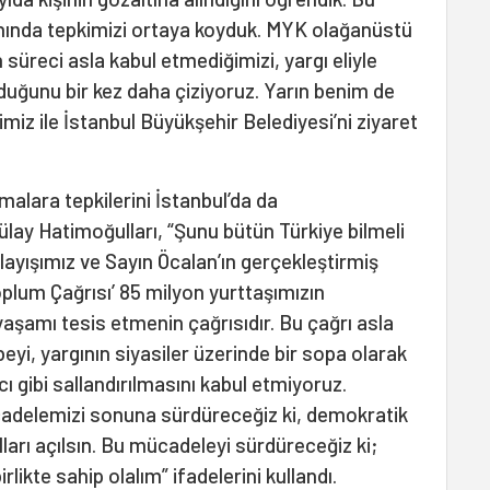
ında tepkimizi ortaya koyduk. MYK olağanüstü
 süreci asla kabul etmediğimizi, yargı eliyle
duğunu bir kez daha çiziyoruz. Yarın benim de
iz ile İstanbul Büyükşehir Belediyesi’ni ziyaret
malara tepkilerini İstanbul’da da
Tülay Hatimoğulları, “Şunu bütün Türkiye bilmeli
layışımız ve Sayın Öcalan’ın gerçekleştirmiş
plum Çağrısı’ 85 milyon yurttaşımızın
aşamı tesis etmenin çağrısıdır. Bu çağrı asla
beyi, yargının siyasiler üzerinde bir sopa olarak
cı gibi sallandırılmasını kabul etmiyoruz.
delemizi sonuna sürdüreceğiz ki, demokratik
arı açılsın. Bu mücadeleyi sürdüreceğiz ki;
rlikte sahip olalım” ifadelerini kullandı.