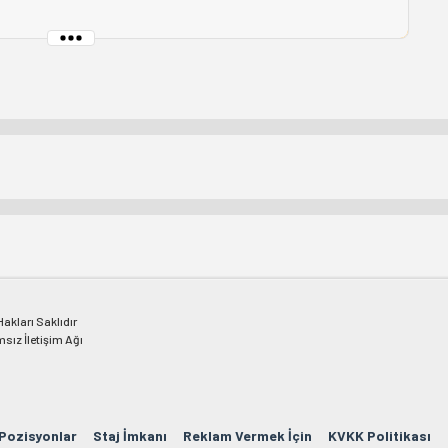
kları Saklıdır
msız İletişim Ağı
 Pozisyonlar
Staj İmkanı
Reklam Vermek İçin
KVKK Politikası