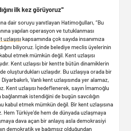
ığını ilk kez görüyoruz"
ına dair soruyu yanıtlayan Hatimoğulları, “Bu
nına yapılan operasyon ve tutuklanması
t uzlaşısı
kapsamında çok sayıda insanımıza
ğını biliyoruz. İçinde belediye meclis üyelerinin
 kabul etmek mümkün değil. Kent uzlaşısı
dır. Kent uzlaşısı bir kentte bütün dinamiklerin
lde oluşturdukları uzlaşıdır. Bu uzlaşıya orada bir
Diyarbakırlı, Vanlı kent uzlaşısında yer alamaz,
uz. Kent uzlaşısı hedeflenerek, sayın İmamoğlu
aya bağlanmak istendiğini de bugün savcılığın
u kabul etmek mümkün değil. Bir kent uzlaşısına
ruz. Hem Türkiye’de hem de dünyada uzlaşmaya
aşmaya dava açan bir anlayış asla demokrasiyi
ının demokratik ve bağımsız olduğundan