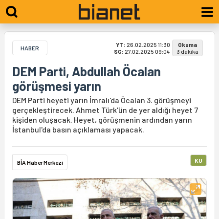
YT:
26.02.2025 11:30
Okuma
HABER
SG:
27.02.2025 09:04
3 dakika
DEM Parti, Abdullah Öcalan
görüşmesi yarın
DEM Parti heyeti yarın İmralı'da Öcalan 3. görüşmeyi
gerçekleştirecek. Ahmet Türk'ün de yer aldığı heyet 7
kişiden oluşacak. Heyet, görüşmenin ardından yarın
İstanbul'da basın açıklaması yapacak.
KU
BİA Haber Merkezi