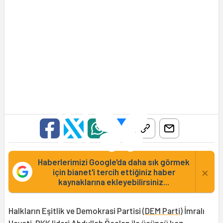
Haberlerimizi Google'da daha sık görmek
×
için bianet'i tercih ettiğiniz haber
kaynaklarına ekleyebilirsiniz...
Halkların Eşitlik ve Demokrasi Partisi (
DEM Parti
) İmralı
Heyeti, PKK lideri Abdullah Öcalan ile üçüncü kez