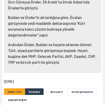
Sırrı Süreyya Önder, 28 Aralık’ta İmralı Adası'nda
Öcalan’la görüştü.
Buldan ve Önder’in aktardığına göre, Öcalan
görüşmede yedi maddelik deklarasyonla “Kürt
sorununa kalıcı çözüm bulmaya yönelik
değerlendirmeler” yaptı.
Ardından Önder, Buldan ve heyete eklenen Ahmet
Türk, siyasi partilerle görüşmeye başladı. Heyet,
bugüne dek MHP, Gelecek Partisi, AKP, Saadet, CHP,
YRP ve birçok parti ile görüştü.
(EMK)
Haber Yeri
İstanbul
dem parti
imralı görüşmesi
ayşegül doğan