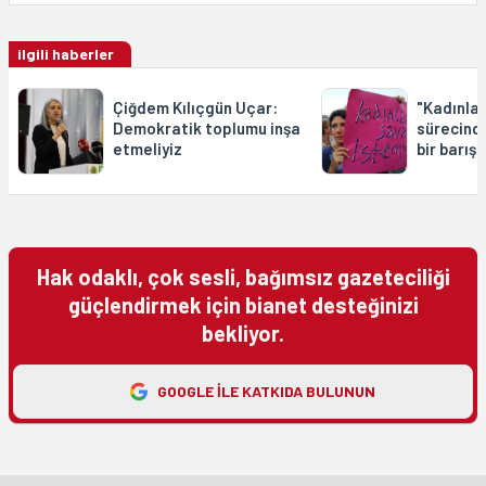
ilgili haberler
Çiğdem Kılıçgün Uçar:
"Kadınlar
Demokratik toplumu inşa
sürecinde
etmeliyiz
bir barışı
Hak odaklı, çok sesli, bağımsız gazeteciliği
güçlendirmek için bianet desteğinizi
bekliyor.
GOOGLE ILE KATKIDA BULUNUN