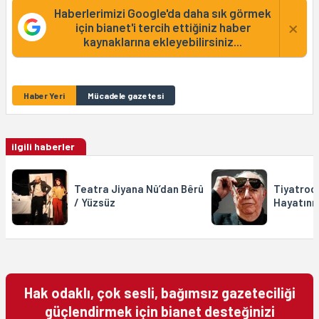
Haberlerimizi Google'da daha sık görmek
×
için bianet'i tercih ettiğiniz haber
kaynaklarına ekleyebilirsiniz...
Haber Yeri
Mücadele gazetesi
ilgili haberler
Teatra Jiyana Nû’dan Bêrû
Tiyatrocu
/ Yüzsüz
Hayatını
Hak odaklı, çok sesli, bağımsız gazeteciliği
güçlendirmek için bianet desteğinizi