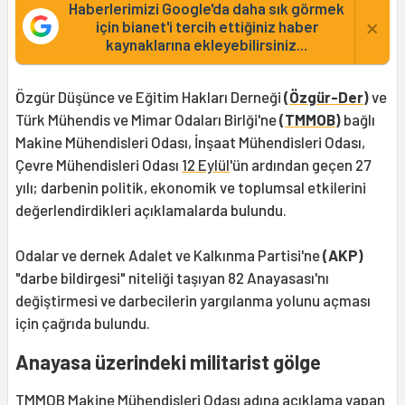
Haberlerimizi Google'da daha sık görmek
×
için bianet'i tercih ettiğiniz haber
kaynaklarına ekleyebilirsiniz...
Özgür Düşünce ve Eğitim Hakları Derneği
(
Özgür-Der
)
ve
Türk Mühendis ve Mimar Odaları Birlği'ne
(
TMMOB
)
bağlı
Makine Mühendisleri Odası, İnşaat Mühendisleri Odası,
Çevre Mühendisleri Odası
12 Eylül
'ün ardından geçen 27
yılı; darbenin politik, ekonomik ve toplumsal etkilerini
değerlendirdikleri açıklamalarda bulundu.
Odalar ve dernek Adalet ve Kalkınma Partisi'ne
(AKP)
"darbe bildirgesi" niteliği taşıyan 82 Anayasası'nı
değiştirmesi ve darbecilerin yargılanma yolunu açması
için çağrıda bulundu.
Anayasa üzerindeki militarist gölge
TMMOB Makine Mühendisleri Odası adına açıklama yapan