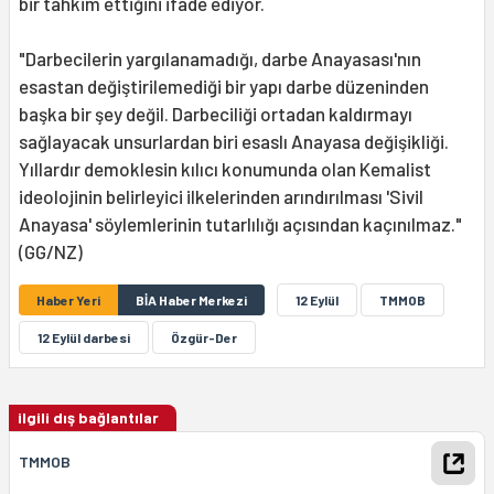
bir tahkim ettiğini ifade ediyor.
"Darbecilerin yargılanamadığı, darbe Anayasası'nın
esastan değiştirilemediği bir yapı darbe düzeninden
başka bir şey değil. Darbeciliği ortadan kaldırmayı
sağlayacak unsurlardan biri esaslı Anayasa değişikliği.
Yıllardır demoklesin kılıcı konumunda olan Kemalist
ideolojinin belirleyici ilkelerinden arındırılması 'Sivil
Anayasa' söylemlerinin tutarlılığı açısından kaçınılmaz."
(GG/NZ)
Haber Yeri
BİA Haber Merkezi
12 Eylül
TMMOB
12 Eylül darbesi
Özgür-Der
ilgili dış bağlantılar
TMMOB