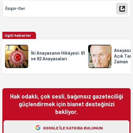
Özgür-Der
ilgili haberler
Anayasaya
İki Anayasanın Hikâyesi: 61
Açık Tart
ve 82 Anayasaları
Zaman
Hak odaklı, çok sesli, bağımsız gazeteciliği
güçlendirmek için bianet desteğinizi
bekliyor.
GOOGLE ILE KATKIDA BULUNUN