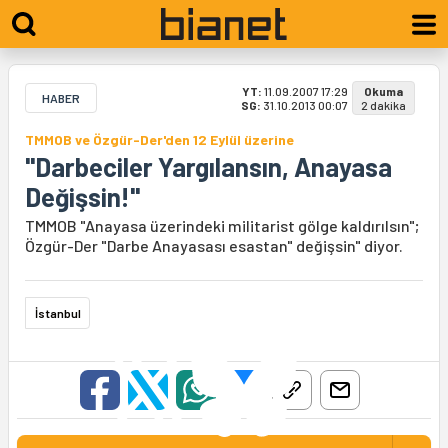
YT:
11.09.2007 17:29
Okuma
HABER
SG:
31.10.2013 00:07
2 dakika
TMMOB ve Özgür-Der'den 12 Eylül üzerine
"Darbeciler Yargılansın, Anayasa
Değişsin!"
TMMOB "Anayasa üzerindeki militarist gölge kaldırılsın";
Özgür-Der "Darbe Anayasası esastan" değişsin" diyor.
İstanbul