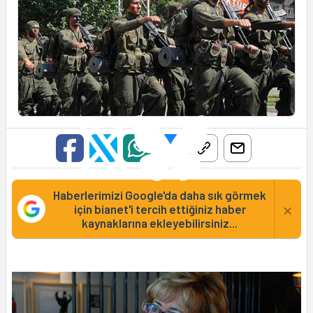
Haberlerimizi Google'da daha sık görmek
×
için bianet'i tercih ettiğiniz haber
kaynaklarına ekleyebilirsiniz...