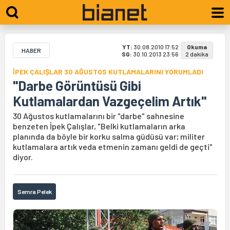
YT:
30.08.2010 17:52
Okuma
HABER
SG:
30.10.2013 23:56
2 dakika
İPEK ÇALIŞLAR 30 AĞUSTOS KUTLAMALARINI YORUMLADI
"Darbe Görüntüsü Gibi
Kutlamalardan Vazgeçelim Artık"
30 Ağustos kutlamalarını bir "darbe" sahnesine
benzeten İpek Çalışlar, "Belki kutlamaların arka
planında da böyle bir korku salma güdüsü var; militer
kutlamalara artık veda etmenin zamanı geldi de geçti"
diyor.
Semra Pelek