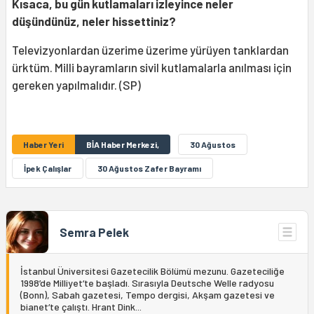
Kısaca, bu gün kutlamaları izleyince neler
düşündünüz, neler hissettiniz?
Televizyonlardan üzerime üzerime yürüyen tanklardan
ürktüm. Milli bayramların sivil kutlamalarla anılması için
gereken yapılmalıdır. (SP)
Haber Yeri
BİA Haber Merkezi,
30 Ağustos
İpek Çalışlar
30 Ağustos Zafer Bayramı
Semra Pelek
İstanbul Üniversitesi Gazetecilik Bölümü mezunu. Gazeteciliğe
1998’de Milliyet‘te başladı. Sırasıyla Deutsche Welle radyosu
(Bonn), Sabah gazetesi, Tempo dergisi, Akşam gazetesi ve
bianet‘te çalıştı. Hrant Dink...