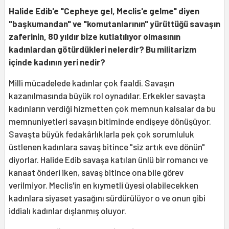
Halide Edib'e "Cepheye gel, Meclis'e gelme" diyen
"başkumandan" ve "komutanlarının" yürüttüğü savaşın
zaferinin, 80 yıldır bize kutlatılıyor olmasının
kadınlardan götürdükleri nelerdir? Bu militarizm
içinde kadının yeri nedir?
Milli mücadelede kadınlar çok faaldi. Savaşın
kazanılmasında büyük rol oynadılar. Erkekler savaşta
kadınların verdiği hizmetten çok memnun kalsalar da bu
memnuniyetleri savaşın bitiminde endişeye dönüşüyor.
Savaşta büyük fedakârlıklarla pek çok sorumluluk
üstlenen kadınlara savaş bitince "siz artık eve dönün"
diyorlar. Halide Edib savaşa katılan ünlü bir romancı ve
kanaat önderi iken, savaş bitince ona bile görev
verilmiyor. Meclis'in en kıymetli üyesi olabilecekken
kadınlara siyaset yasağını sürdürülüyor o ve onun gibi
iddialı kadınlar dışlanmış oluyor.