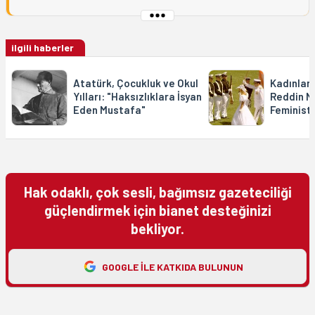
ilgili haberler
Atatürk, Çocukluk ve Okul
Kadınlar 
Yılları: "Haksızlıklara İsyan
Reddin N
Eden Mustafa"
Feminist 
Hak odaklı, çok sesli, bağımsız gazeteciliği
güçlendirmek için bianet desteğinizi
bekliyor.
GOOGLE ILE KATKIDA BULUNUN