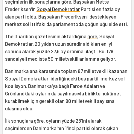
seçimlerin ilk sonuçlarına göre, Başbakan Mette
Frederiksen'in
Sosyal Demokratlar
Partisi en fazla oy
alan parti oldu. Başbakan Frederiksen'i destekleyen
merkez sol ittifakı da parlamentoda çoğunluğu elde etti.
The Guardian gazetesinin aktardığına
göre
, Sosyal
Demokratlar, 20 yıldan uzun süredir aldıkları en iyi
sonucu alarak yüzde 27,6 oy oranına ulaştı. Bu, 179
sandalyeli mecliste 50 milletvekili anlamına geliyor.
Danimarka ana karasında toplam 87 milletvekili kazanan
Sosyal Demokratlar liderliğindeki beş partili merkez sol
koalisyon, Danimarka'ya bağlı Faroe Adaları ve
Grönland'daki oyların da sayılmasıyla birlikte hükümet
kurabilmek için gerekli olan 90 milletvekili sayısına
ulaşmış oldu.
İlk sonuçlara göre, oyların yüzde 28'ini alarak
seçimlerden Danimarka'nın 1'inci partisi olarak çıkan