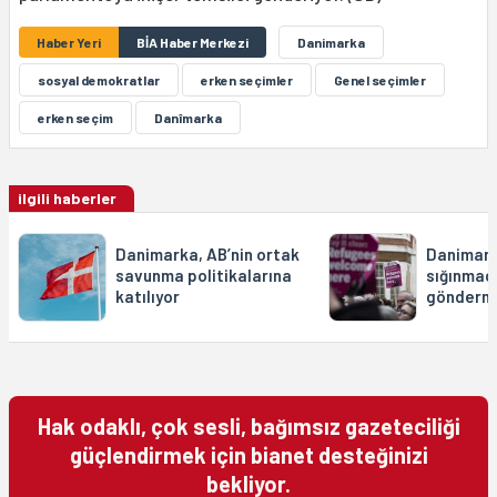
Haber Yeri
BİA Haber Merkezi
Danimarka
sosyal demokratlar
erken seçimler
Genel seçimler
erken seçim
Danîmarka
ilgili haberler
Danimarka, AB’nin ortak
Danimark
savunma politikalarına
sığınmacı
katılıyor
gönderme
Hak odaklı, çok sesli, bağımsız gazeteciliği
güçlendirmek için bianet desteğinizi
bekliyor.