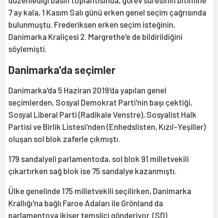
düzenlediği basın toplantısında, görev süresinin bitimine
7 ay kala, 1 Kasım Salı günü erken genel seçim çağrısında
bulunmuştu. Frederiksen erken seçim isteğinin,
Danimarka Kraliçesi 2. Margrethe'e de bildirildiğini
söylemişti.
Danimarka'da seçimler
Danimarka'da 5 Haziran 2019'da yapılan genel
seçimlerden, Sosyal Demokrat Parti'nin başı çektiği,
Sosyal Liberal Parti (Radikale Venstre), Sosyalist Halk
Partisi ve Birlik Listesi'nden (Enhedslisten, Kızıl-Yeşiller)
oluşan sol blok zaferle çıkmıştı.
179 sandalyeli parlamentoda, sol blok 91 milletvekili
çıkartırken sağ blok ise 75 sandalye kazanmıştı.
Ülke genelinde 175 milletvekili seçilirken, Danimarka
Krallığı'na bağlı Faroe Adaları ile Grönland da
parlamentoya ikişer temsilci gönderiyor. (SD)