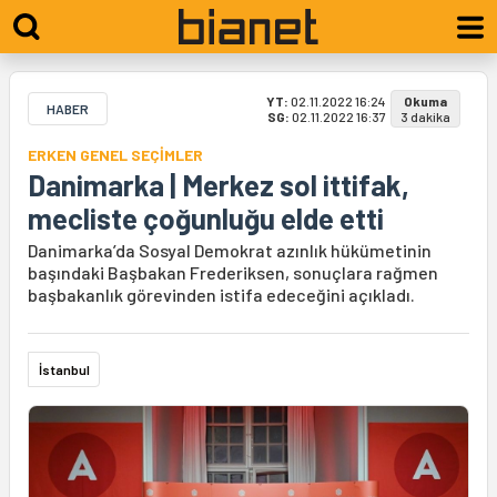
YT:
02.11.2022 16:24
Okuma
HABER
SG:
02.11.2022 16:37
3 dakika
ERKEN GENEL SEÇİMLER
Danimarka | Merkez sol ittifak,
mecliste çoğunluğu elde etti
Danimarka’da Sosyal Demokrat azınlık hükümetinin
başındaki Başbakan Frederiksen, sonuçlara rağmen
başbakanlık görevinden istifa edeceğini açıkladı.
İstanbul