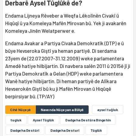
Derbarê Aysel Tûglûkê de?
Endama Lijneya Rêveber a Weqfa Lêkolînên Civakî û
Hiqûqî û ya Komeleya Mafên Mirovan bû. Yek ji avakarên
Komeleya Jinên Welatperwer e.
Endama Avakar a Partiya Civaka Demokratîk (DTP) e û
bûye Hevseroka Giştî ya heman partiyê. Di serdama
23yem de (22.07.2007-31.12.2009) weke parlamentera
Amedê hatiye hilbijartin. Di navbera salên 2011 û 2015ê jî ji
Partiya Demokratîk a Gelan (HDP) weke parlamentera
Wanê hatiye hilbijartin. Di heman partiyê de Alîkara
Hevserokên Giştî bû ku ji Mafên Mirovan û Hiqûqê
berpirsiyar bû. (TP/AY)
Cihê Nûçeyê
Navenda Nûçeyan a BIAyê
aysel tuğluk
tugluk
Aysel Tûglûk
Dadgeha Destûra Bingehîn
Dadgeha Destûrî
Dadgeha Desturî
Tûglûk