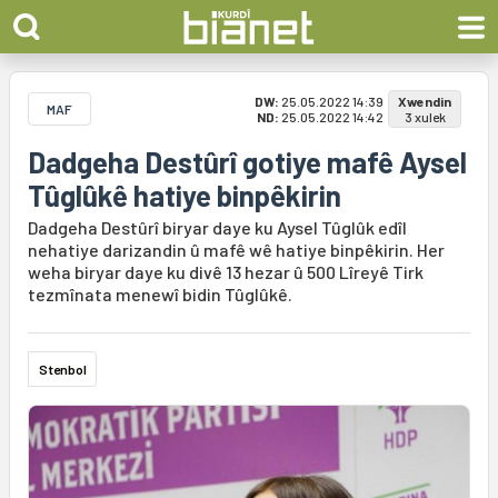
DW:
25.05.2022 14:39
Xwendin
MAF
ND:
25.05.2022 14:42
3 xulek
Dadgeha Destûrî gotiye mafê Aysel
Tûglûkê hatiye binpêkirin
Dadgeha Destûrî biryar daye ku Aysel Tûglûk edîl
nehatiye darizandin û mafê wê hatiye binpêkirin. Her
weha biryar daye ku divê 13 hezar û 500 Lîreyê Tirk
tezmînata menewî bidin Tûglûkê.
Stenbol