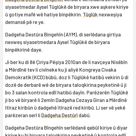
siyasetmedar Aysel Tûglûkê de biryara xwe aşkere kiriye
û gotiye mafê wê hatiye binpêkirin.
Tûglûk
nexweşiya
demansê pê re ye.
Dadgeha Destûra Bingehîn (AYM), di serlêdana girtiya
nexweş siyasetmedara Aysel Tûglûkê de biryara
binpêkirinê daye.
Ji ber ku di 8ê Çiriya Pêşiya 2010an de li navçeya Nisêbîn
a Mêrdînê tev li civîneke ku ji aliyê Kongreya Civaka
Demokratîk (KCD) bûbû, doz li Tûglûkê hatibû vekirin û di
dozê de derbarê wê de biryara taloqkirina peyketinê û ji
bo 3 salan kontrola edlî hatibû dayîn. Parêzerên Tûglûkê
ji bo vê biryarê li 2emîn Dadgeha Cezaya Giran a Mêrdînê
îtîraz kiribûn û dadgehê îtîrazê red kiribû. Li ser vê yekê
parêzeran serî li
Dadgeha Destûrî
dabû.
Dadgeha Destûra Bîngehîn serlêdanê qebûl kiriye û diyar
kiriye ku bi biryara taloqkirina peyketinê û kontrola edlî