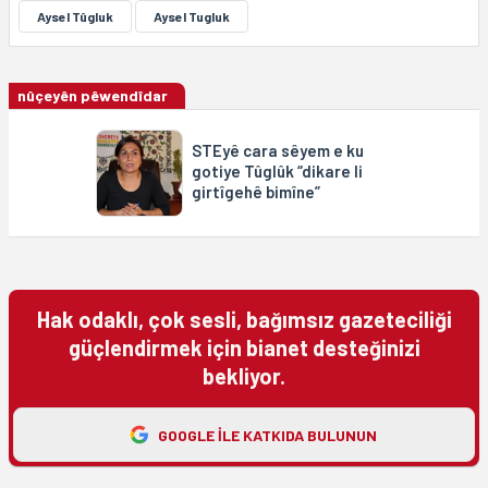
Aysel Tûgluk
Aysel Tugluk
nûçeyên pêwendîdar
STEyê cara sêyem e ku
gotiye Tûglûk “dikare li
girtîgehê bimîne”
Hak odaklı, çok sesli, bağımsız gazeteciliği
güçlendirmek için bianet desteğinizi
bekliyor.
GOOGLE ILE KATKIDA BULUNUN