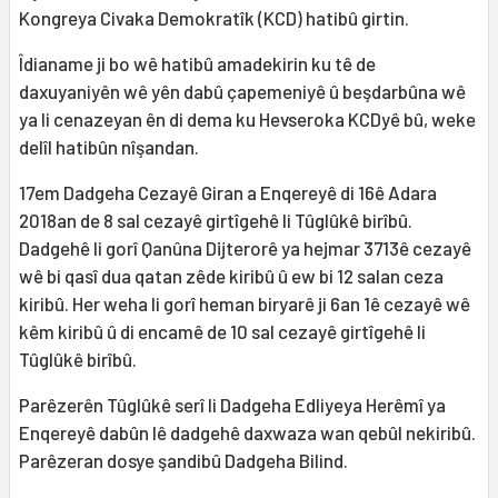
Kongreya Civaka Demokratîk (KCD) hatibû girtin.
Îdianame ji bo wê hatibû amadekirin ku tê de
daxuyaniyên wê yên dabû çapemeniyê û beşdarbûna wê
ya li cenazeyan ên di dema ku Hevseroka KCDyê bû, weke
delîl hatibûn nîşandan.
17em Dadgeha Cezayê Giran a Enqereyê di 16ê Adara
2018an de 8 sal cezayê girtîgehê li Tûglûkê birîbû.
Dadgehê li gorî Qanûna Dijterorê ya hejmar 3713ê cezayê
wê bi qasî dua qatan zêde kiribû û ew bi 12 salan ceza
kiribû. Her weha li gorî heman biryarê ji 6an 1ê cezayê wê
kêm kiribû û di encamê de 10 sal cezayê girtîgehê li
Tûglûkê birîbû.
Parêzerên Tûglûkê serî li Dadgeha Edliyeya Herêmî ya
Enqereyê dabûn lê dadgehê daxwaza wan qebûl nekiribû.
Parêzeran dosye şandibû Dadgeha Bilind.