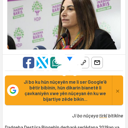
Ji bo ku hûn nûçeyên me li ser Google’ê
bêtir bibînin, hûn dikarin bianetê li
×
çavkaniyên xwe yên nûçeyan ên ku we
bijartiye zêde bikin...
Ji bo nûçeya
tirkî
bitikîne
Dadgeha Destûra Bingehîn
derbarê serlêdana 2019an ya